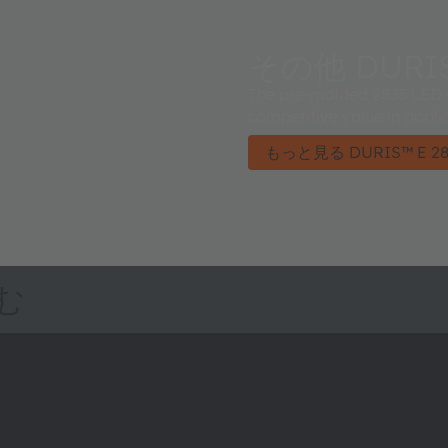
その他 DURIS
The pre-molded 2835 LED v
competitive value in appli
もっと見る DURIS™ E 28
む