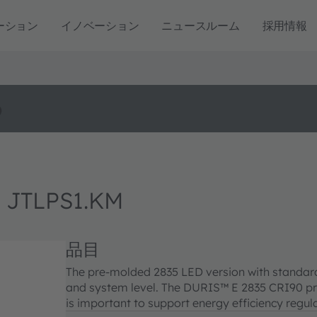
ーション
イノベーション
ニュースルーム
採用情報
o
 JTLPS1.KM
品目
The pre-molded 2835 LED version with standard 
and system level. The DURIS™ E 2835 CRI90 pro
is important to support energy efficiency regula