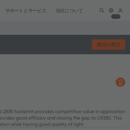
サポートとサービス
当社について
製品の選択
2835 footprint provides competitive value in application
vides good efficacy and closing the gap to CRI80. This
tion while having good quality of light.