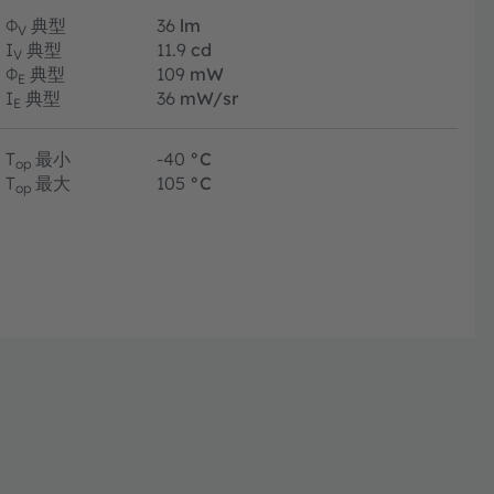
Φ
典型
36
lm
V
I
典型
11.9
cd
V
Φ
典型
109
mW
E
I
典型
36
mW/sr
E
T
最小
-40
°C
op
T
最大
105
°C
op