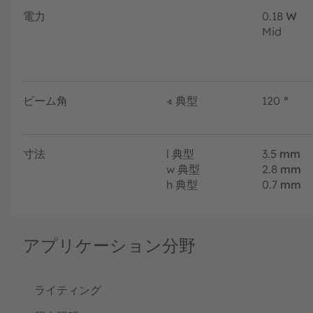
電力
0.18
W
Mid
ビーム角
∢
典型
120
°
寸法
l
典型
3.5
mm
w
典型
2.8
mm
h
典型
0.7
mm
アプリケーション分野
ライティング