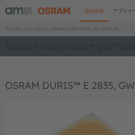
製品情報
アプリケ
製品情報
LED
白色LED
OSRAM DURIS™ E 2835, GW JTLPS1.KM
Explore our product portfoli
OSRAM DURIS™ E 2835, GW