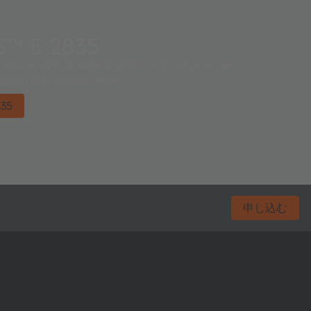
™ E 2835
ersion with standard 2835 footprint provides
cation and system level.
35
申し込む