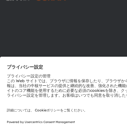
ams-OSRAM AG
Tobelbader Straße 30
8141 Premstaetten
Austria
電話:
+43 3136 500-0
© 2026 ams-OSRAM AG. All rights reserved.