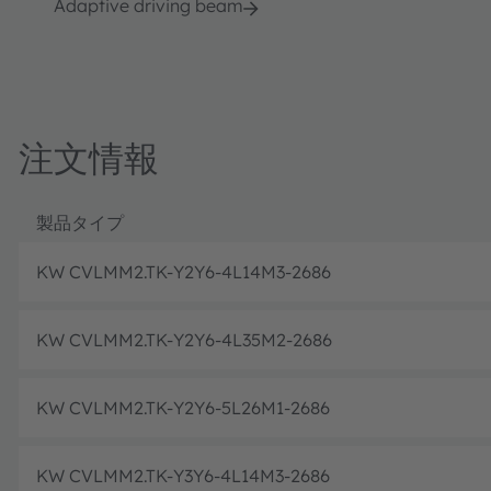
Adaptive driving beam
注文情報
製品タイプ
KW CVLMM2.TK-Y2Y6-4L14M3-2686
KW CVLMM2.TK-Y2Y6-4L35M2-2686
KW CVLMM2.TK-Y2Y6-5L26M1-2686
KW CVLMM2.TK-Y3Y6-4L14M3-2686