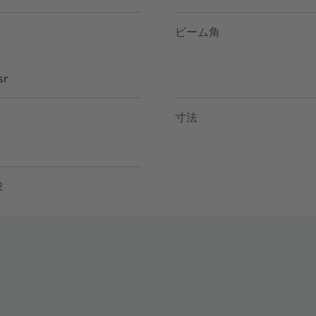
ビーム角
sr
寸法
2