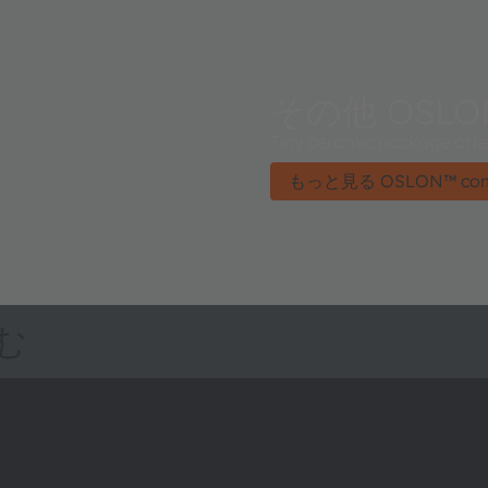
その他 OSLON
Tiny ceramic package offer
もっと見る OSLON™ com
む