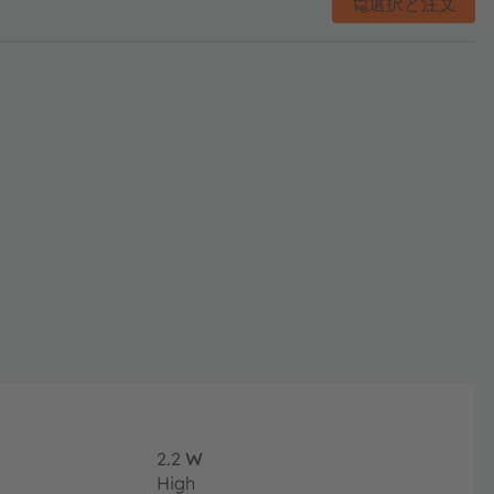
選択と注文
2.2
W
High