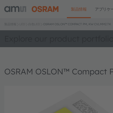
製品情報
アプリケ
製品情報
LED
白色LED
OSRAM OSLON™ COMPACT PM, KW CVLMM2.TK
Explore our product portfoli
OSRAM OSLON™ Compact P