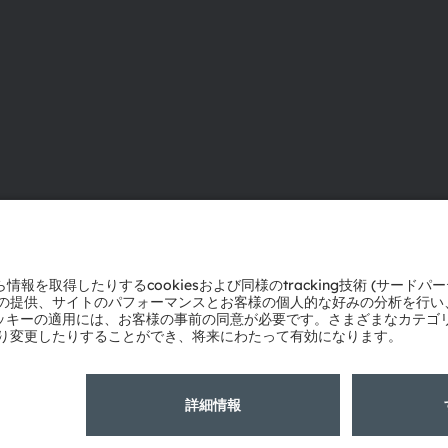
ams OSRAMについて
サポート
ニュースルーム
製品選択ツー
投資家情報
ダウンロード
サステナビリティ
ツール
拠点と代理店
お問い合わせ
採用情報
テクニカルサ
アクセシビリティ
パートナーネ
通報
プライバシーポリシー
利用規約
取引条件
インプリント
Co
粤ICP备10066670号