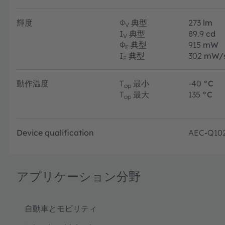
輝度
Φ
典型
273
lm
V
I
典型
89.9
cd
V
Φ
典型
915
mW
E
I
典型
302
mW/
E
動作温度
T
最小
-40
°C
op
T
最大
135
°C
op
Device qualification
AEC-Q10
アプリケーション分野
自動車とモビリティ