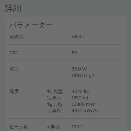
詳細
パラメーター
発光色
White
CRI
80
電力
25.0
W
Ultra High
輝度
Φ
典型
4220
lm
V
I
典型
1390
cd
V
Φ
典型
12800
mW
E
I
典型
4230
mW/sr
E
ビーム角
∢
典型
120
°