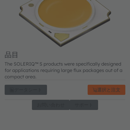
品目
The SOLERIQ™ S products were specifically designed
for applications requiring large flux packages out of a
compact area.
データシート
選択と注文
お問い合わせ
サポート