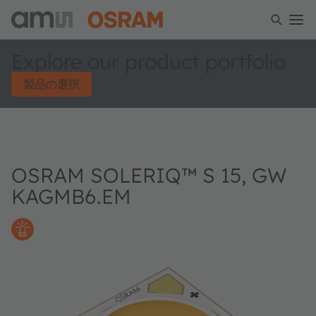
Explore our product portfolio
製品の選択
OSRAM SOLERIQ™ S 15, GW
KAGMB6.EM