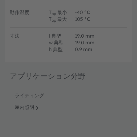
動作温度
T
最小
-40
°C
op
T
最大
105
°C
op
寸法
l
典型
19.0
mm
w
典型
19.0
mm
h
典型
0.9
mm
アプリケーション分野
ライティング
屋内照明