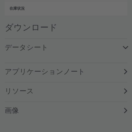
フル
ダウンロード
データシート
GW KAGMB6.EM · Datasheet · PDF · en_US
アプリケーションノート
リソース
画像