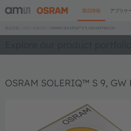
製品情報
アプリケ
製品情報
LED
白色LED
OSRAM SOLERIQ™ S 9, GW KAFFBA.CM
Explore our product portfoli
OSRAM SOLERIQ™ S 9, GW