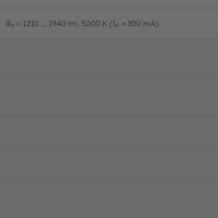
Φ
= 1210 ... 1940 lm, 5000 K (I
= 300 mA)
V
F