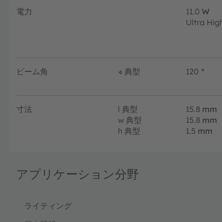
電力
11.0
W
Ultra Hig
ビーム角
∢
典型
120
°
寸法
l
典型
15.8
mm
w
典型
15.8
mm
h
典型
1.5
mm
アプリケーション分野
ライティング