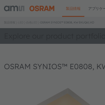
製品情報
アプリケ
製品情報
LED
白色LED
OSRAM SYNIOS™ E0808, KW EKUQ61.KD
Explore our product portfoli
OSRAM SYNIOS™ E0808, K