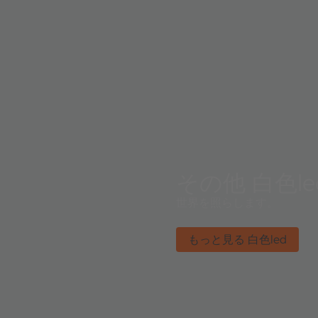
その他 白色le
世界を照らします。
もっと見る 白色led