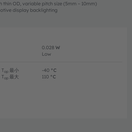
 thin OD, variable pitch size (5mm ~ 10mm)
tive display backlighting
0.028
W
Low
T
最小
-40
°C
op
T
最大
110
°C
op