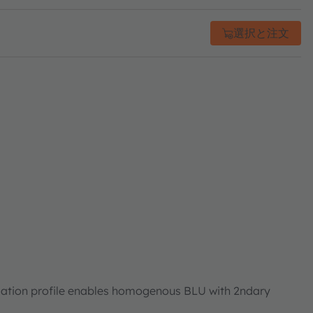
選択と注文
ation profile enables homogenous BLU with 2ndary