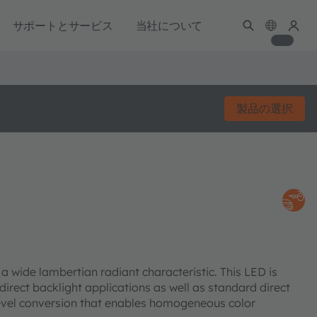
サポートとサービス
当社について
製品の選択
 a wide lambertian radiant characteristic. This LED is
 direct backlight applications as well as standard direct
level conversion that enables homogeneous color