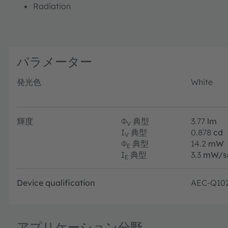
Radiation
パラメーター
発光色
White
輝度
Φ
典型
3.77
lm
V
I
典型
0.878
cd
V
Φ
典型
14.2
mW
E
I
典型
3.3
mW/s
E
Device qualification
AEC-Q10
アプリケーション分野