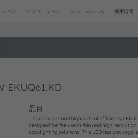
ーション
イノベーション
ニュースルーム
採用情報
o
W EKUQ61.KD
品目
This compact and high optical efficiency LED is
designed for the use in thin and high resolution
backlighting solutions. This LED has package 