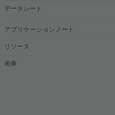
データシート
KW EKUQ61.KD · Datasheet · PDF · en_US
アプリケーションノート
リソース
画像