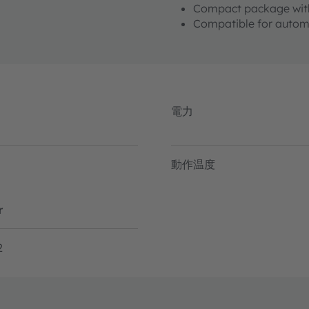
Compact package with
Compatible for automo
電力
動作温度
r
2