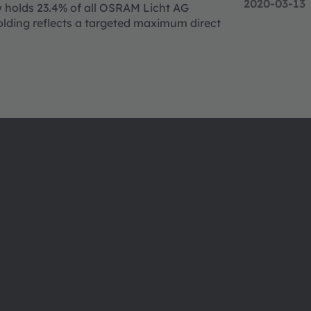
2020-03-13
 holds 23.4% of all OSRAM Licht AG
olding reflects a targeted maximum direct
ams OSRAM 소개
지원
뉴스룸
제품 선택기
투자자
다운로드 센
지속 가능성
툴
위치 & 분포
문의