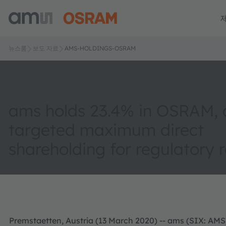
뉴스룸
보도 자료
AMS-HOLDINGS-OSRAM
ams holds 23.4% in OSRAM, 
targeted maximum direct
shareholding for regulatory 
Premstaetten, Austria (13 March 2020) -- ams (SIX: AMS)