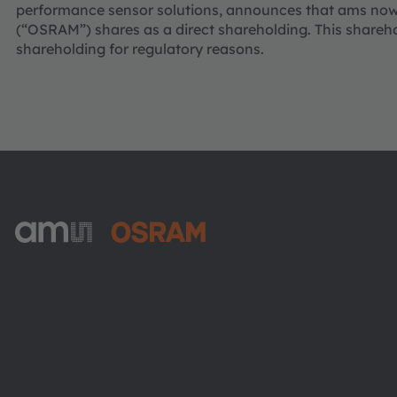
performance sensor solutions, announces that ams now
(“OSRAM”) shares as a direct shareholding. This shareh
shareholding for regulatory reasons.
ams-OSRAM AG
Tobelbader Straße 30
8141 Premstaetten
Austria
전화:
+43 3136 500-0