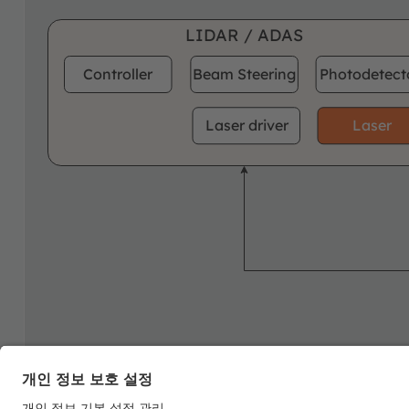
LIDAR / ADAS
Controller
Beam Steering
Photodetect
Laser driver
Laser
ams OSRAM
Detailed function
offering
description available