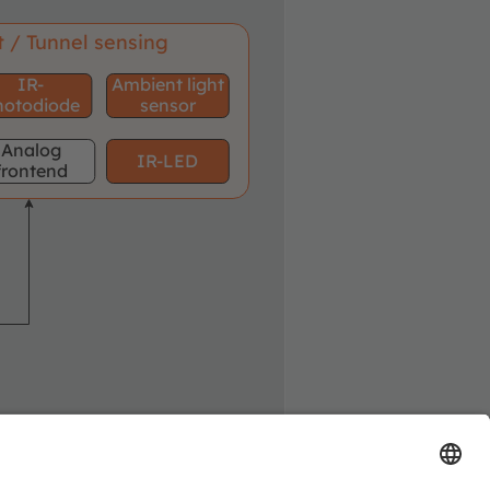
t / Tunnel sensing
IR-
Ambient light
hotodiode
sensor
Analog
IR-LED
frontend
uired
optional