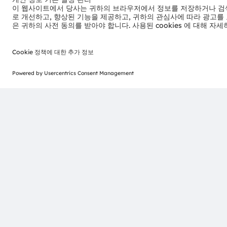
뉴스레터 가입
ams-OSRAM AG
Tobelbader Straße 30
8141 Premstaetten
Austria
전화:
+43 3136 500-0