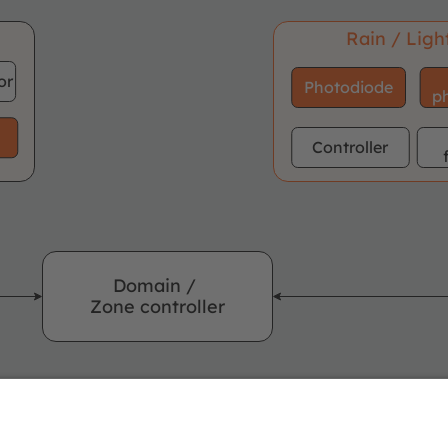
Rain / Ligh
or
Photodiode
p
Controller
Domain /
Zone controller
Product
No ams OSRAM
req
area
offering