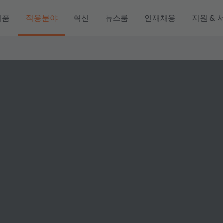
제품
적용분야
혁신
뉴스룸
인재채용
지원 & 