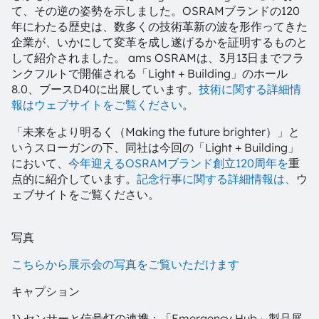
て、その逆の姿勢を示しました。OSRAMブランドの120
年にわたる歴史は、数多くの技術革新の波を形作ってきた
企業が、いかにして変革を成し遂げるかを証明するものと
して紹介されました。 ams OSRAMは、3月13日までフラ
ンクフルトで開催される「Light + Building」のホール
8.0、ブースD40に出展しています。
技術に関する詳細情
報はウェブサイトをご覧ください
。
「未来をより明るく（Making the future brighter）」と
いうスローガンの下、同社は今回の「Light + Building」
において、
今年迎えるOSRAMブランド創立120周年を
重
点的に紹介しています。
記念行事に関する詳細情報は、
ウ
ェブサイトをご覧ください。
写真
こちらから展示会の写真をご覧いただけます
キャプション
1) センサーと信号灯の連携：「Emergency Hub」製品展