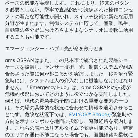
ベースの機能を実現します。 これにより、従来のボタン
を必要としない、堅牢で直感的かつ洗練された操作コンセ
プトの新たな可能性が開かれ、スイッチ技術の新たな応用
分野が生まれます。制御システムに応じて、産業、民生、
自動車の各分野におけるさまざまなシナリオに柔軟に活用
することも可能です。
エマージェンシー・ハブ：光が命を救うとき
ams OSRAMはまた、この見本市で統合された製品ショー
ケースを披露し、センサー技術、光、制御システムが組み
合わさった際に何が起こるかを実演しました。秒を争う緊
急時には、システムは人の介入なしに機能しなければなり
ません。「Emergency Hub」は、ams OSRAMの技術が
危機的状況においてどのように役立つかを実証しました。
例えば、現代の緊急事態予防における重要な要素の一つ
は、その場の具体的な状況に合わせて情報を適応させるこ
とです。危険な状況下では、
EVIYOS™ Shapeが
緊急時や
方向を示すシンボルを地面に投影し、避難経路を案内しま
す。これらの表示はリアルタイムで変更可能であり、特定
のエリアが通行不能になった場合でも、避難経路を柔軟に