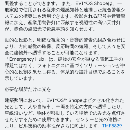
調整することができます。 また、EVIYOS Shapeは、一
般家庭で使用される従来の煙感知器と連携した統合警報シ
ステムの構築にも活用できます。投影される記号や音響警
報に加え、産業用警告灯に匹敵する視認性の高い天井灯
が、赤色の点滅光で緊急事態を知らせます。
動的な投影と、明確な視覚的・音響的警告の組み合わせに
より、方向感覚の確保、反応時間の短縮、そして人々を安
全に建物外へ誘導することが可能になります。
「Emergency Hub」は、建物の安全が単なる電気工学の
課題ではなく、フォトニクスに基づくソリューションが中
心的な役割を果たし得る、体系的な設計目標であることを
示しています。
必要な場所だけに光を
建築照明において、EVIYOS™ Shapeはピクセル化された
光として、人や自転車、車両を特定の方向へ誘導したり、
車線沿いなど、物体が移動している場所でのみ光を点灯さ
せたりするために使用できます。 センサーと光の連携に
より、ビル技術の効率性がさらに向上します。
TMF8829