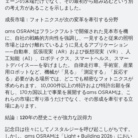
ェーンの末端だけでなく、その最初から組み込むという別
の考え方があることを示しました。
成長市場：フォトニクスが次の変革を牽引する分野
ams OSRAMはフランクフルトで開催された見本市を機
に、自社の戦略的方向性を強調し、一見すると従来の照明
市場とはかけ離れているように見えるアプリケーション
――自動車、拡張現実（AR）および仮想現実（VR）、人
工知能（AI）、ロボティクス、スマートヘルス、スマー
トデバイス――を挙げました。 自律走行車、手術室、産業
用ロボットなど、機械が「見る」「測定する」「反応す
る」必要がある場所では、どこでも精密なフォトニクスが
求められます。 10,000件以上の特許および特許出願を保
有し、170カ国以上で事業を展開するams OSRAMは、こ
れらの市場に寄り添うだけでなく、その形成を牽引する立
場にあります。
結論：120年の歴史こそが強力な説得力
記念日は往々にしてノスタルジーを呼び起こしがちです。
しかし、ams OSRAMは「Light + Building 2026」におい