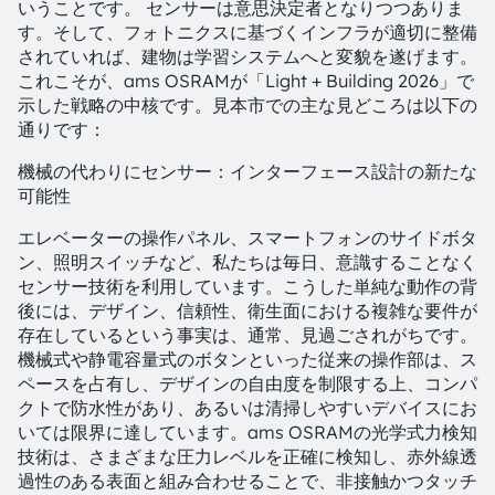
いうことです。 センサーは意思決定者となりつつありま
す。そして、フォトニクスに基づくインフラが適切に整備
されていれば、建物は学習システムへと変貌を遂げます。
これこそが、ams OSRAMが「Light + Building 2026」で
示した戦略の中核です。見本市での主な見どころは以下の
通りです：
機械の代わりにセンサー：インターフェース設計の新たな
可能性
エレベーターの操作パネル、スマートフォンのサイドボタ
ン、照明スイッチなど、私たちは毎日、意識することなく
センサー技術を利用しています。こうした単純な動作の背
後には、デザイン、信頼性、衛生面における複雑な要件が
存在しているという事実は、通常、見過ごされがちです。
機械式や静電容量式のボタンといった従来の操作部は、ス
ペースを占有し、デザインの自由度を制限する上、コンパ
クトで防水性があり、あるいは清掃しやすいデバイスにお
いては限界に達しています。ams OSRAMの光学式力検知
技術は、さまざまな圧力レベルを正確に検知し、赤外線透
過性のある表面と組み合わせることで、非接触かつタッチ