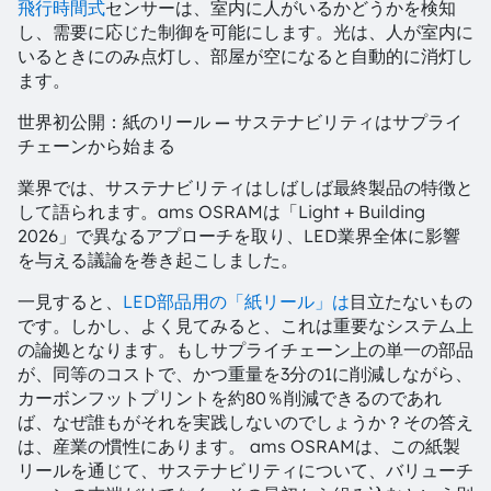
飛行時間式
センサーは、室内に人がいるかどうかを検知
し、需要に応じた制御を可能にします。光は、人が室内に
いるときにのみ点灯し、部屋が空になると自動的に消灯し
ます。
世界初公開：紙のリール — サステナビリティはサプライ
チェーンから始まる
業界では、サステナビリティはしばしば最終製品の特徴と
して語られます。ams OSRAMは「Light + Building
2026」で異なるアプローチを取り、LED業界全体に影響
を与える議論を巻き起こしました。
一見すると、
LED部品用の「紙リール」は
目立たないもの
です。しかし、よく見てみると、これは重要なシステム上
の論拠となります。もしサプライチェーン上の単一の部品
が、同等のコストで、かつ重量を3分の1に削減しながら、
カーボンフットプリントを約80％削減できるのであれ
ば、なぜ誰もがそれを実践しないのでしょうか？その答え
は、産業の慣性にあります。 ams OSRAMは、この紙製
リールを通じて、サステナビリティについて、バリューチ