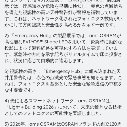
示では、煙感知器が危険を早期に検知し、赤色の点滅信号
を備えた視認性の高い天井警告灯が警報を補強していま
す。これは、ネットワーク化されたフォトニクス技術がい
かにして方向認識と安全性を高めるかを示す一例です。
2) 「Emergency Hub」の製品展示では、ams OSRAMが
高性能なEVIYOS™ Shape LEDを用いて、緊急時に動的な
投影によって避難経路を可視化する方法を実演していま
す。緊急時や方向を示す記号がリアルタイムで床に投影さ
れ、状況に応じて自動的に適応します。
3) 視認性の高さ：「Emergency Hub」に組み込まれた天
井用警告灯は、赤色の点滅光で緊急事態を知らせます。こ
れは、フォトニクスを基盤とした安全な緊急通信の中核を
なす要素です。
4) 光によるスマートネットワーク：ams OSRAMは、
「Light + Building 2026」において、未来の鍵となる技術
としてのフォトニクスの可能性を実証しました。
5) 2026年、ams OSRAMはOSRAMブランドの創立120周