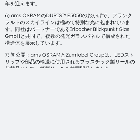
年を迎えます。
6) ams OSRAMのDURIS™ E5050のおかげで、フランク
フルトのスカイラインは極めて特別な光に包まれていま
す。同社はパートナーであるIrlbacher Blickpunkt Glas
GmbHと共同で、複数の発光ガラスパネルで構成された
構造体を展示しています。
7) 初公開：ams OSRAMとZumtobel Groupは、LEDスト
リップや部品の輸送に使用されるプラスチック製リールの
代替品として、紙製リールを共同開発しました。
ams OSRAMについて
ams OSRAM Group（SIX：AMS）は、革新的な光とセ
ンサソリューションのグローバルリーダーです。デジタル
フォトニクスのスペシャリストとして、優れたエンジニア
リング能力と最先端のグローバルな製造能力を兼ね備え、
お客様にデジタル照明やセンシングテクノロジーの多彩な
ポートフォリオを提供しています。