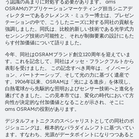
う認識の高まりに対処する必要があります。 ams
OSRAMのアプリケーションマーケティング担当シニアデ
ィレクターであるクレメンス・ミュラー博士は、プレゼン
テーションの中で、こうしたニーズに対する同社の貢献を
強調しました。同氏は、比較的新しい技術である光学式力
センシング技術の可能性と、それが制御要素の設計にもた
らす付加価値について語りました。
今年、同社はOSRAMブランド創立120周年を迎えていま
す。これを記念して、同社はメッセ・フランクフルトから
表彰を受けました。 この記念すべき周年は、イノベーシ
ョン、パートナーシップ、そして光の力に基づく遺産で
す。1906年以来、OSRAMは「光による進歩」を体現し、
白熱電球から先駆的な照明およびセンサー技術へと進化を
遂げてきました。この見本市では、変化の時代において方
向性が決定的な付加価値となることが示され、そこに
ams OSRAMの役割があります。
デジタルフォトニクスのスペシャリストとしての同社のポ
ジショニングは、根本的なパラダイムシフトに基づいてい
ます。すなわち、光源がデータポイントになりつつあると