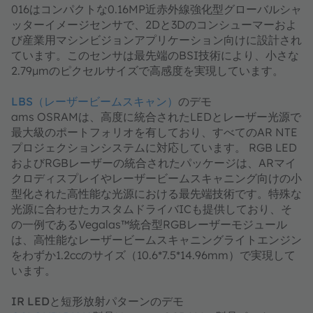
016はコンパクトな0.16MP近赤外線強化型グローバルシャ
ッターイメージセンサで、2Dと3Dのコンシューマーおよ
び産業用マシンビジョンアプリケーション向けに設計され
ています。このセンサは最先端のBSI技術により、小さな
2.79µmのピクセルサイズで高感度を実現しています。
LBS（レーザービームスキャン）
のデモ
ams OSRAMは、高度に統合されたLEDとレーザー光源で
最大級のポートフォリオを有しており、すべてのAR NTE
プロジェクションシステムに対応しています。 RGB LED
およびRGBレーザーの統合されたパッケージは、ARマイ
クロディスプレイやレーザービームスキャニング向けの小
型化された高性能な光源における最先端技術です。特殊な
光源に合わせたカスタムドライバICも提供しており、そ
の一例であるVegalas™統合型RGBレーザーモジュール
は、高性能なレーザービームスキャニングライトエンジン
をわずか1.2ccのサイズ（10.6*7.5*14.96mm）で実現して
います。
IR LEDと短形放射パターンのデモ