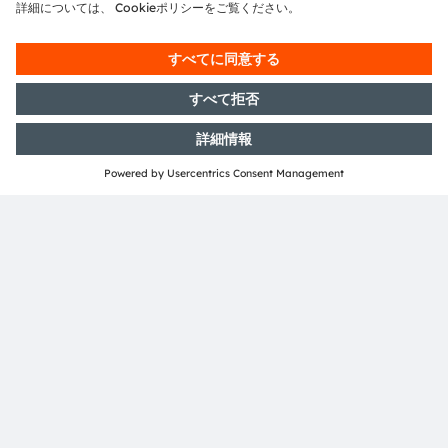
ださい：>
X (旧Twitter)
>
LinkedIn
>
Facebook
>
YouTube
Media Relations
Florence Chou
Email:
Choon-Mei.Chou@ams-osram.com
Email:
press@ams.com
ams-osram.com