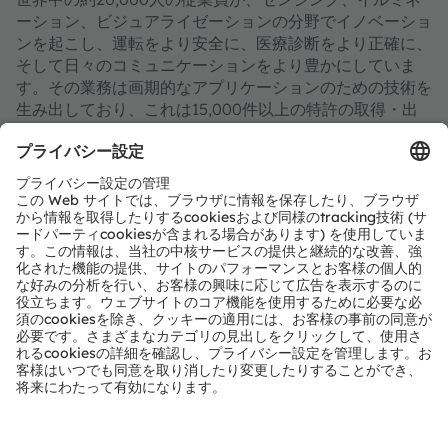
ーション、ビジュアライゼーションの分野でイノベーショ
ンを起こし、運転をより安全に、医療診断をより正確に、
そして日々のコミュニケーションをより豊かにしていま
す。その業務は画期的なアプリケーションのための技術を
生み出しており、これは15,000件以上の特許の取得・出
願に反映されています。また、オーストリアのプレムシュ
テッテン／グラーツに本社を置き、ドイツ・ミュンヘンに
共同の本社を設置しています。そしてグループは2023年
に36億ユーロの収益を達成しており、ams-OSRAM AG
は、スイス証券取引所に上場しています（ISIN：
AT0000A3EPA4）。
詳細情報はこちらをご覧ください：
https://ams-
osram.com/ja/
amsはams-OSRAM AGの登録商標です。また、当社製品
およびサービスの多くはams OSRAM Groupの商標また
は登録商標です。ここで記載されるその他全ての企業名お
よび製品名は、各所有者の商標または登録商標である場合
があります。
ams OSRAMのソーシャルメディアチャンネルをご購読く