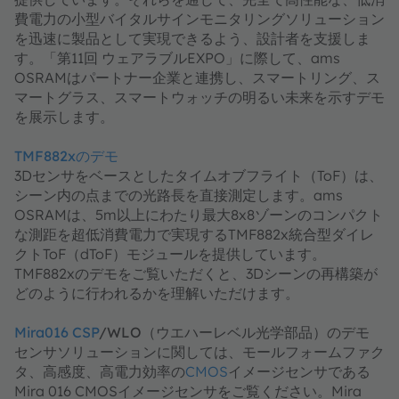
費電力の小型バイタルサインモニタリングソリューション
を迅速に製品として実現できるよう、設計者を支援しま
す。「第11回 ウェアラブルEXPO」に際して、ams
OSRAMはパートナー企業と連携し、スマートリング、ス
マートグラス、スマートウォッチの明るい未来を示すデモ
を展示します。
TMF882xのデモ
3Dセンサをベースとしたタイムオブフライト（ToF）は、
シーン内の点までの光路長を直接測定します。ams
OSRAMは、5m以上にわたり最大8x8ゾーンのコンパクト
な測距を超低消費電力で実現するTMF882x統合型ダイレ
クトToF（dToF）モジュールを提供しています。
TMF882xのデモをご覧いただくと、3Dシーンの再構築が
どのように行われるかを理解いただけます。
Mira016 CSP
/WLO（ウエハーレベル光学部品）のデモ
センサソリューションに関しては、モールフォームファク
タ、高感度、高電力効率の
CMOS
イメージセンサである
Mira 016 CMOSイメージセンサをご覧ください。Mira