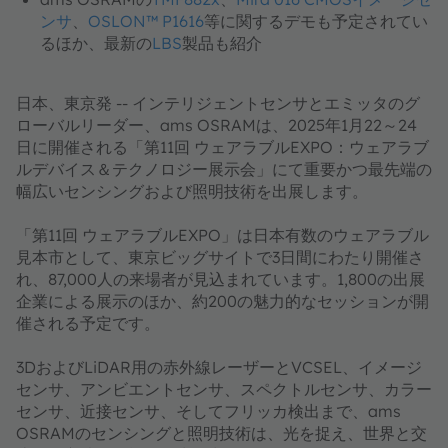
ンサ
、
OSLON™ P1616
等に関するデモも予定されてい
るほか、最新の
LBS
製品も紹介
日本、東京発
-- インテリジェントセンサとエミッタのグ
ローバルリーダー、ams OSRAMは、2025年1月22～24
日に開催される「第11回 ウェアラブルEXPO：ウェアラブ
ルデバイス＆テクノロジー展示会」にて重要かつ最先端の
幅広いセンシングおよび照明技術を出展します。
「第11回 ウェアラブルEXPO」は日本有数のウェアラブル
見本市として、東京ビッグサイトで3日間にわたり開催さ
れ、87,000人の来場者が見込まれています。1,800の出展
企業による展示のほか、約200の魅力的なセッションが開
催される予定です。
3DおよびLiDAR用の赤外線レーザーとVCSEL、イメージ
センサ、アンビエントセンサ、スペクトルセンサ、カラー
センサ、近接センサ、そしてフリッカ検出まで、ams
OSRAMのセンシングと照明技術は、光を捉え、世界と交