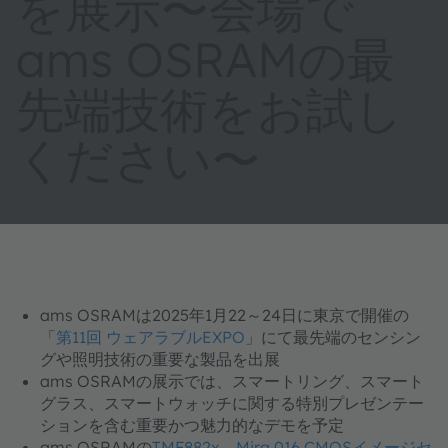
を展示〜会場で
ams OSRAMの最
先端技術をお試し
ください〜
ams OSRAMは2025年1月22～24日に東京で開催の
「
第11回 ウェアラブルEXPO
」にて最先端のセンシン
グや照明技術の重要な製品を出展
ams OSRAMの展示では、スマートリング、スマート
グラス、スマートウォッチに関する特別プレゼンテー
ションを含む重要かつ魅力的なデモを予定
ams OSRAMの
TMF882x
、
Mira 016 CMOSイメージセ