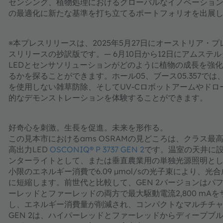
センシング、植物処理におけるグローバルなイノベーショ
の最適化に新たな基準を打ち立てるポートフォリオを出展
※本プレスリリースは、2025年5月27日にオーストリア
スリリースの抄訳版です。— 6月10日から12日にアムステ
LEDとセンサソリューションがどのように植物の成長を強
るかを探ることができます。ホール05、ブース05.357で
を使用しない雑草防除、そしてUV-Cロボットアームやドロ
的なデモンストレーションを体験することができます。
好奇心を刺激。生長を促進。未来を形作る。
この見本市におけるams OSRAMの見どころは、クラス
高出力LED
OSCONIQ® P 3737 GEN 2
です。温室の天井に
ンターライトとして、または垂直農業用の単独光源照明として
小限のエネルギー消費で6.09 µmol/sの光子束により
に短縮します。前世代と比較して、GEN 2バージョンはパフォ
ーレッドとファーレッドの両方で最大駆動電流2,800 mA
し、エネルギー消費量が削減され、コンパクトなマルチチャネルの
GEN 2は、ハイパーレッドとファーレッドからディープ