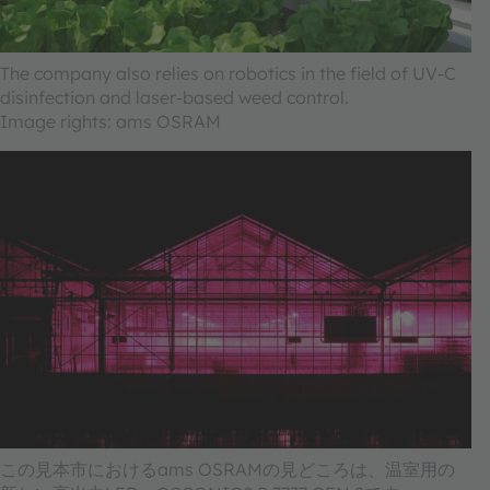
The company also relies on robotics in the field of UV-C
disinfection and laser-based weed control.
Image rights: ams OSRAM
この見本市におけるams OSRAMの見どころは、温室用の