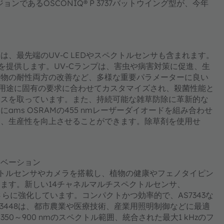
であるOSCONIQ® P 3737バットウイング型が、今年
は、最先端のUV-C LEDやスペクトルセンサも含まれます。
を提供します。UV-Cランプは、害虫や病害対策に促進、生
植物の耐性両方の改善など、多様な重要パラメーターに良い
は、各用途に固有の要求に合わせてカスタマイズされ、殺菌性能と
ンスを取っています。また、持続可能な雑草防除に革新的な
ms OSRAMの455 nmレーザーダイオードを組み合わせ
じ、生産性を向上させることができます。除草剤を使用せ
ノベーション
トルセンサやカメラを搭載し、植物の健康やフェノタイピン
ます。新しい14チャネルマルチスペクトルセンサ、
さらに強化しています。コンパクトかつ効率的で、AS7343な
3448は、都市農業や医療技術、産業用照明制御などに最適
～900 nmのスペクトル範囲、統合された最大1 kHzのフ