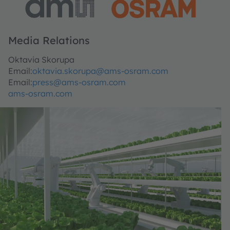
Media Relations
Oktavia Skorupa
Email:
oktavia.skorupa@ams-osram.com
Email:
press@ams-osram.com
ams-osram.com