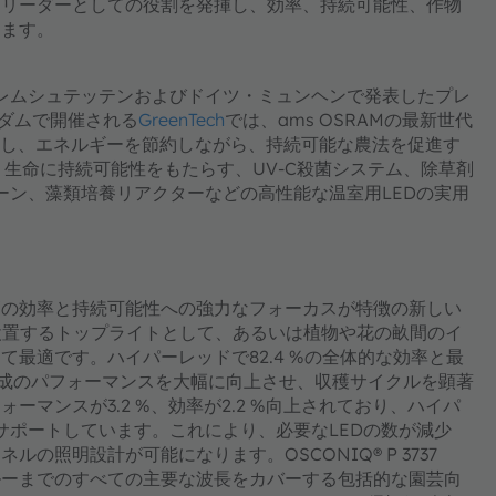
ンリーダーとしての役割を発揮し、効率、持続可能性、作物
します。
・プレムシュテッテンおよびドイツ・ミュンヘンで発表したプレ
ルダムで開催される
GreenTech
では、ams OSRAMの最新世代
化し、エネルギーを節約しながら、持続可能な農法を促進す
は、生命に持続可能性をもたらす、UV-C殺菌システム、除草剤
ーン、藻類培養リアクターなどの高性能な温室用LEDの実用
最高の効率と持続可能性への強力なフォーカスが特徴の新しい
設置するトップライトとして、あるいは植物や花の畝間のイ
最適です。ハイパーレッドで82.4 %の全体的な効率と最
、光合成のパフォーマンスを大幅に向上させ、収穫サイクルを顕著
ーマンスが3.2 %、効率が2.2 %向上されており、ハイパ
をサポートしています。これにより、必要なLEDの数が減少
照明設計が可能になります。OSCONIQ® P 3737
ブルーまでのすべての主要な波長をカバーする包括的な園芸向