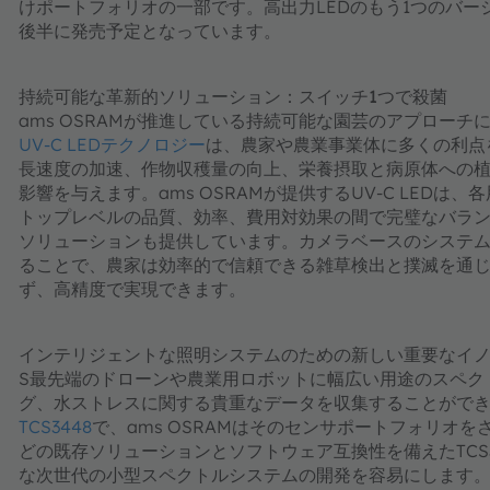
けポートフォリオの一部です。高出力LEDのもう1つのバージョン
後半に発売予定となっています。
持続可能な革新的ソリューション：スイッチ1つで殺菌
ams OSRAMが推進している持続可能な園芸のアプローチに
UV-C LEDテクノロジー
は、農家や農業事業体に多くの利点
長速度の加速、作物収穫量の向上、栄養摂取と病原体への
影響を与えます。ams OSRAMが提供するUV-C LED
トップレベルの品質、効率、費用対効果の間で完璧なバラ
ソリューションも提供しています。カメラベースのシステムにa
ることで、農家は効率的で信頼できる雑草検出と撲滅を通
ず、高精度で実現できます。
インテリジェントな照明システムのための新しい重要なイ
S最先端のドローンや農業用ロボットに幅広い用途のスペク
グ、水ストレスに関する貴重なデータを収集することができ
TCS3448
で、ams OSRAMはそのセンサポートフォリオを
どの既存ソリューションとソフトウェア互換性を備えたTCS
な次世代の小型スペクトルシステムの開発を容易にします。350