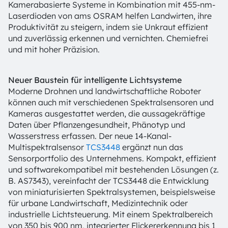
Kamerabasierte Systeme in Kombination mit 455-nm-
Laserdioden von ams OSRAM helfen Landwirten, ihre
Produktivität zu steigern, indem sie Unkraut effizient
und zuverlässig erkennen und vernichten. Chemiefrei
und mit hoher Präzision.
Neuer Baustein für intelligente Lichtsysteme
Moderne Drohnen und landwirtschaftliche Roboter
können auch mit verschiedenen Spektralsensoren und
Kameras ausgestattet werden, die aussagekräftige
Daten über Pflanzengesundheit, Phänotyp und
Wasserstress erfassen. Der neue 14-Kanal-
Multispektralsensor
TCS3448
ergänzt nun das
Sensorportfolio des Unternehmens. Kompakt, effizient
und softwarekompatibel mit bestehenden Lösungen (z.
B. AS7343), vereinfacht der TCS3448 die Entwicklung
von miniaturisierten Spektralsystemen, beispielsweise
für urbane Landwirtschaft, Medizintechnik oder
industrielle Lichtsteuerung. Mit einem Spektralbereich
von 350 bis 900 nm, integrierter Flickererkennung bis 1