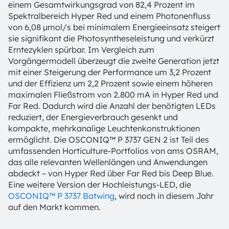
einem Gesamtwirkungsgrad von 82,4 Prozent im
Spektralbereich Hyper Red und einem Photonenfluss
von 6,08 µmol/s bei minimalem Energieeinsatz steigert
sie signifikant die Photosyntheseleistung und verkürzt
Erntezyklen spürbar. Im Vergleich zum
Vorgängermodell überzeugt die zweite Generation jetzt
mit einer Steigerung der Performance um 3,2 Prozent
und der Effizienz um 2,2 Prozent sowie einem höheren
maximalen Fließstrom von 2.800 mA in Hyper Red und
Far Red. Dadurch wird die Anzahl der benötigten LEDs
reduziert, der Energieverbrauch gesenkt und
kompakte, mehrkanalige Leuchtenkonstruktionen
ermöglicht. Die OSCONIQ™ P 3737 GEN 2 ist Teil des
umfassenden Horticulture-Portfolios von ams OSRAM,
das alle relevanten Wellenlängen und Anwendungen
abdeckt – von Hyper Red über Far Red bis Deep Blue.
Eine weitere Version der Hochleistungs-LED, die
OSCONIQ™ P 3737 Batwing
, wird noch in diesem Jahr
auf den Markt kommen.