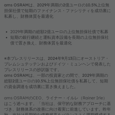
ams OSRAMは、2029年満期の2億ユーロの10.5%上位無
担保社債で短期のファイナンス・ファシリティを成功裏に
私募し、財務体質を最適化
2029年満期の総額2億ユーロの上位無担保社債で私募
短期の銀行継続と運転資本設備を長期の上位無担保社
債で置き換え、財務体質を最適化
※本プレスリリースは、2024年9月13日にオーストリア・
プレムシュテッテンおよびドイツ・ミュンヘンで発表した
プレスリリースの抄訳版です。
ams OSRAMは、一部の投資家との間で、2029年満期の
総額2億ユーロの10.5%上位無担保社債を私募して、短期
の資金調達を成功裏に置き換えました。
ams OSRAMのCEO、ライナー・イルレ（Rainer Irle）
はこう述べます。「当社は、保守的な財務アプローチに基
づき、財務体系の改善に向け着実に前進しています。昨年
秋、当社は長期的な債務残高をバランスよく満期構成する