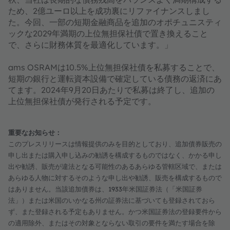
ため、2億ユーロ以上を成功裏にリファイナンスしまし
た。今回、一部の短期金融商品を追加のオポチュニスティ
ックな2029年満期の上位無担保社債で置き換えること
で、さらに財務体質を最適化しています。」
ams OSRAMは10.5%上位無担保社債を私募することで、
短期の銀行と運転資本設備で確定している債務の返済にあ
てます。2024年9月20日あたりで私募は終了し、追加の
上位無担保社債が発行される予定です。
重要なお知らせ：
このプレスリリースは情報提供のみを目的としており、追加債券販売の
申し出または購入申し込みの勧誘を構成するものではなく、かかる申し
出や勧誘、販売が違法となる可能性のあるあらゆる管轄区域で、または
あらゆる人物に対するそのような申し出や勧誘、販売を構成するもので
はありません。当該追加債券は、1933年米国証券法（「米国証券
法」）または米国のいかなる州の証券法に基づいても登録されておら
ず、また登録される予定もありません。かつ米国証券法の登録要件から
の適用除外、またはその対象とならない取引の要件を満たす場合を除