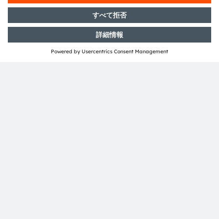
OSRAM AGは、スイス証券取引所に上場しています
（ISIN：AT0000A18XM4）。
詳細情報はこちらをご覧ください：
https://ams-
osram.com/ja/
amsはams-OSRAM AGの登録商標です。また、当社製品
およびサービスの多くはams OSRAM Groupの商標また
は登録商標です。ここで記載されるその他全ての企業名お
よび製品名は、各所有者の商標または登録商標である場合
があります。
ams OSRAMのソーシャルメディアチャンネルをご購読く
ださい:
>Twitter
>LinkedIn
>Facebook
>YouTube
詳細情報のお問い合わせ先
投資家向け広報
ams-OSRAM AG