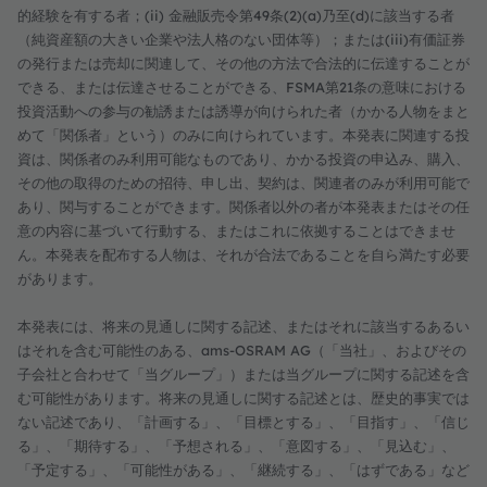
的経験を有する者；(ii) 金融販売令第49条(2)(a)乃至(d)に該当する者
（純資産額の大きい企業や法人格のない団体等）；または(iii)有価証券
の発行または売却に関連して、その他の方法で合法的に伝達することが
できる、または伝達させることができる、FSMA第21条の意味における
投資活動への参与の勧誘または誘導が向けられた者（かかる人物をまと
めて「関係者」という）のみに向けられています。本発表に関連する投
資は、関係者のみ利用可能なものであり、かかる投資の申込み、購入、
その他の取得のための招待、申し出、契約は、関連者のみが利用可能で
あり、関与することができます。関係者以外の者が本発表またはその任
意の内容に基づいて行動する、またはこれに依拠することはできませ
ん。本発表を配布する人物は、それが合法であることを自ら満たす必要
があります。
本発表には、将来の見通しに関する記述、またはそれに該当するあるい
はそれを含む可能性のある、ams-OSRAM AG（「当社」、およびその
子会社と合わせて「当グループ」）または当グループに関する記述を含
む可能性があります。将来の見通しに関する記述とは、歴史的事実では
ない記述であり、「計画する」、「目標とする」、「目指す」、「信じ
る」、「期待する」、「予想される」、「意図する」、「見込む」、
「予定する」、「可能性がある」、「継続する」、「はずである」など