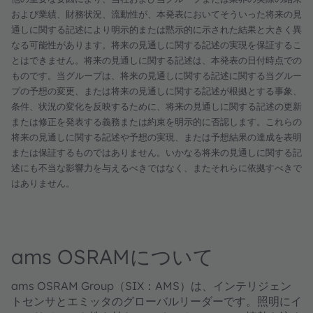
および業績、財務状況、流動性が、本発表においてそういった将来の見
通しに関する記述により明示的または黙示的に示された結果と大きく異
なる可能性があります。将来の見通しに関する記述の実現を保証するこ
とはできません。将来の見通しに関する記述は、本発表の日付時点での
ものです。当グループは、将来の見通しに関する記述に関する当グルー
プの予想の変更、または将来の見通しに関する記述が根拠とする事象、
条件、状況の変化を反映するために、将来の見通しに関する記述の更新
または修正を発表する義務または約束を明示的に否認します。これらの
将来の見通しに関する記述や予想の実現、または予想結果の達成を表明
または保証するものではありません。いかなる将来の見通しに関する記
述にも不当な影響力を与えるべきではなく、またそれらに依拠すべきで
はありません。
ams OSRAMについて
ams OSRAM Group（SIX：AMS）は、インテリジェン
トセンサとエミッタのグローバルリーダーです。照明にイ