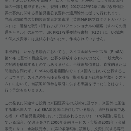
法の一部を構成するため、規則（EU）2017/1129第2条に基づき有価証
券の募集に関する目論見書公表要件の適用除外に従って行われます。
当該追加債券の英国製造業者対象市場（英国MiFIRプロダクトガバナン
ス）は、適格な取引相手およびプロフェッショナルの顧客（すべての流
通チャネル）のみです。UK PRIIPs重要情報書類（KID）は、UK域内
の個人投資家には提供されないため、作成されていません。
本発表は、いかなる場合においても、スイス金融サービス法（FinSA）
第35条に基づく目論見や、公募を構成するものではなく、一般大衆へ
の勧誘を構成するものでもありません。当該追加債券は、直接的または
間接的を問わず、FinSAの規定範囲内でスイス国内において公募するこ
とはできず、スイスのあらゆる取引所（取引所または多角的取引システ
ム）において、当該追加債券を取引に供する申請を行ったことはなく、
行う予定もありません。
この発表に関連する投資は米国証券法の規制Sに基づき、米国外に居住
する非米国人で、(a) EEA加盟国に居住している場合、適格投資家であ
る者（EU目論見書規制において定義されるとおり）；(b)英国に居住し
ている場合、(i)改正を含む2000年金融サービス・市場法2005年（金融
販売）令（「金融販売令」）第19条第5項に該当し、投資に関する専門