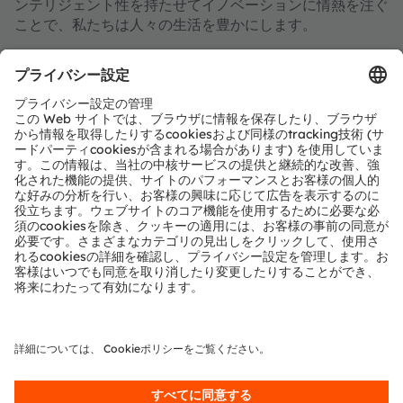
ンテリジェント性を持たせてイノベーションに情熱を注ぐ
ことで、私たちは人々の生活を豊かにします。
合計して110年以上の歴史を持ち、センサと照明テクノロ
ジーでグローバルな産業能力を提供可能な想像力、深い技
術的専門知識、企業力を中核としています。当社は、自動
車、産業、医療、コンシューマー市場のお客様が競争力を
維持することを可能にするイノベーションを創出し、環境
負荷の軽減を行う一方で、健康、安全、利便性の面で生活
の質を向上させるイノベーションの推進を行っています。
世界中の約20,000人の従業員は、センシング、イルミネ
ーション、ビジュアライゼーションの分野でイノベーショ
ンを起こし、運転をより安全に、医療診断をより正確に、
そして日々のコミュニケーションをより豊かにしていま
す。その業務は画期的なアプリケーションのための技術を
生み出しており、これは15,000件以上の特許の取得・出
願に反映されています。また、オーストリアのプレムシュ
テッテン／グラーツに本社を置き、ドイツ・ミュンヘンに
共同の本社を設置しています。そしてグループは2023年
に36億ユーロを超える収益を達成しており、ams-