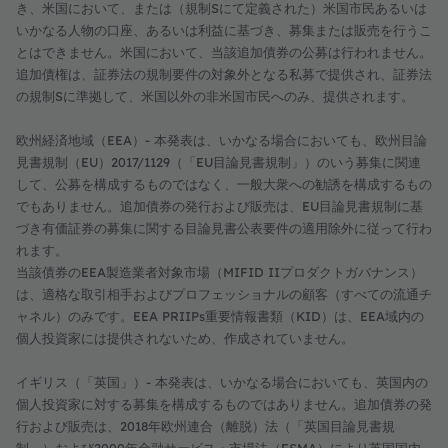
き、米国において、または（規制Sにて定義された）米国市民あるいは
いかなる人物の口座、あるいは利益に基づき、募集または販売を行うこ
とはできません。米国において、当該追加債券の公募は行われません。
追加債権は、証券法の規制要件の対象外となる私募で提供され、証券法
の規制Sに準拠して、米国以外の非米国市民へのみ、提供されます。
欧州経済地域（EEA）- 本発表は、いかなる場合においても、欧州目論
見書規制（EU）2017/1129（「EU目論見書規制」）のいう募集に関連
して、公募を構成するものではなく、一般大衆への勧誘を構成するもの
でもありません。追加債券の発行および販売は、EU目論見書規制に基
づき有価証券の募集に関する目論見書公表要件の適用除外に従って行わ
れます。
当該債券のEEA製造業者対象市場（MIFID IIプロダクトガバナンス）
は、適格な取引相手およびプロフェッショナルの顧客（すべての流通チ
ャネル）のみです。EEA PRIIPs重要情報書類（KID）は、EEA域内の
個人投資家には提供されないため、作成されていません。
イギリス（「英国」）- 本発表は、いかなる場合においても、英国内の
個人投資家に対する募集を構成するものではありません。追加債券の発
行および販売は、2018年欧州連合（離脱）法（「英国目論見書規
制」）および2000年金融サービス・市場法（FSMA）により英国国内