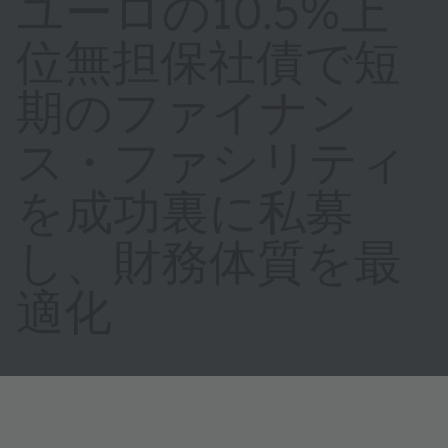
ユーロの10.5%上
位無担保社債で短
期のファイナン
ス・ファシリティ
を成功裏に私募
し、財務体質を最
適化