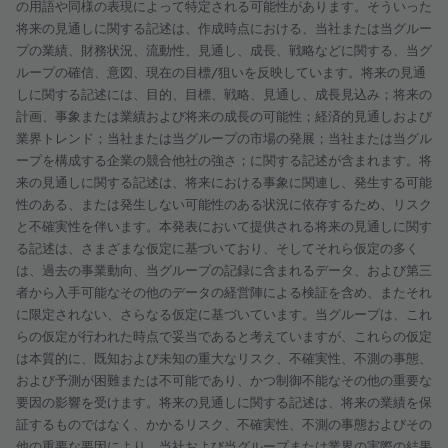
の用語や同様の表現によって特定される可能性があります。そういった
将来の見通しに関する記述は、作成時点における、当社または当グルー
プの業績、財務状況、流動性、見通し、成長、戦略などに関する、当グ
ループの確信、意図、現在の目標/狙いを反映しています。将来の見通
しに関する記述には、目的、目標、戦略、見通し、成長見込み；将来の
計画、事象または業績および将来の成長の可能性；経済的見通しおよび
業界トレンド；当社または当グループの市場の発展；当社または当グル
ープを構成する企業の競合他社の強さ；に関する記述が含まれます。将
来の見通しに関する記述は、将来における事象に関連し、発生する可能
性のある、または発生しない可能性のある状況に依存するため、リスク
と不確実性を伴います。本発表において提供される将来の見通しに関す
る記述は、さまざまな仮定に基づいており、そしてそれら仮定の多く
は、過去の事業動向、当グループの記録に含まれるデータ、および第三
者から入手可能なその他のデータの経営陣による検証を含め、またそれ
に限定されない、さらなる仮定に基づいています。当グループは、これ
らの仮定が行われた時点で妥当であると考えていますが、これらの仮定
は本質的に、既知および未知の重大なリスク、不確実性、不測の事態、
および予測が困難または不可能であり、かつ制御不能なその他の重要な
要因の影響を受けます。将来の見通しに関する記述は、将来の業績を保
証するものではなく、かかるリスク、不確実性、不測の事態およびその
他の重要な要因により、当社および当グループまたは業界の実際の結果