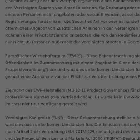
("Securities Act") oder den Wertpapiergesetzen eines Bundesstaates
den Vereinigten Staaten von Amerika oder an, für Rechnung oder zu
anderen Personen nicht angeboten oder verkauft werden, es sei de
Registrierungserfordernissen des Securities Act vor oder es handelt 
öffentliches Angebot von Zusätzlichen Anleihen in den Vereinigte
Rahmen einer Privatplatzierung angeboten, die von den Registrierun
nur Nicht-US-Personen außerhalb der Vereinigten Staaten in Übere
Europäischer Wirtschaftsraum ("EWR") - Diese Bekanntmachung stel
Öffentlichkeit im Zusammenhang mit einem Angebot im Sinne der E
Prospektverordnung") dar und wird dies unter keinen Umständen tun
gemäß einer Ausnahme von der Pflicht zur Veröffentlichung eines 
Zielmarkt des EWR-Herstellers (MIFID II Product Governance) für d
professionelle Kunden (alle Vertriebskanäle). Es wurde kein EWR-PR
im EWR nicht zur Verfügung gestellt wird.
Vereinigtes Königreich ("UK") - Diese Bekanntmachung stellt kein 
wird dies auch unter keinen Umständen tun. Die Emission und der V
nach Artikel 2 der Verordnung (EU) 2017/1129, die aufgrund des Eur
und des Financial Services and Markets Act 2000 ("FSMA") Bestandtei