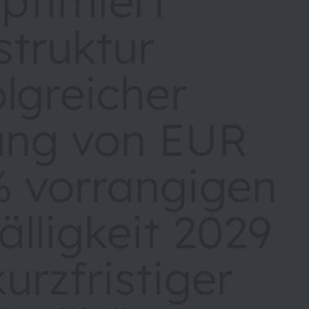
timiert
struktur
olgreicher
rung von EUR
% vorrangigen
älligkeit 2029
urzfristiger