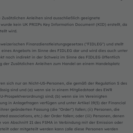
 Zusätzlichen Anleihen sind ausschließlich geeignete
s wurde kein UK PRIIPs Key Information Document (KID) erstellt, da
ellt wird.
chweizerischen Finanzdienstleistungsgesetzes ("FIDLEG") und stellt
 eines Angebots im Sinne des FIDLEG dar und wird dies auch unter
kt noch indirekt in der Schweiz im Sinne des FIDLEG öffentlich
g der Zusätzlichen Anleihen zum Handel an einem Handelsplatz
hten sich nur an Nicht-US-Personen, die gemäß der Regulation S des
ässig sind und (a) wenn sie in einem Mitgliedstaat des EWR
 EU-Prospektverordnung) sind; (b) wenn sie im Vereinigten
rung in Anlagefragen verfügen und unter Artikel 19(5) der Financial
hrer geänderten Fassung (die "Order") fallen; (ii) Personen, die
ted associations, etc.) der Order fallen; oder (iii) Personen, denen
ne von Abschnitt 21 des FSMA in Verbindung mit der Emission oder
eilt oder mitgeteilt werden kann (alle diese Personen werden