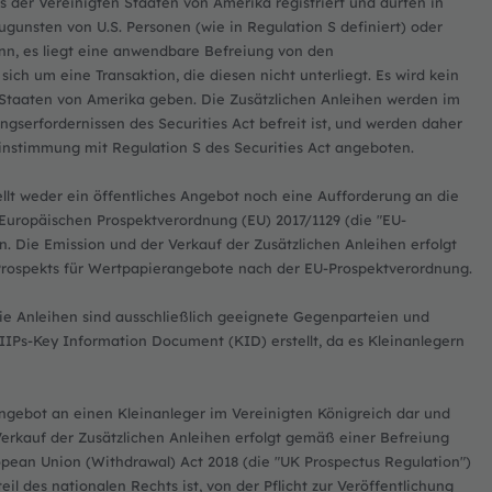
 der Vereinigten Staaten von Amerika registriert und dürfen in
gunsten von U.S. Personen (wie in Regulation S definiert) oder
nn, es liegt eine anwendbare Befreiung von den
sich um eine Transaktion, die diesen nicht unterliegt. Es wird kein
n Staaten von Amerika geben. Die Zusätzlichen Anleihen werden im
gserfordernissen des Securities Act befreit ist, und werden daher
instimmung mit Regulation S des Securities Act angeboten.
lt weder ein öffentliches Angebot noch eine Aufforderung an die
uropäischen Prospektverordnung (EU) 2017/1129 (die "EU-
. Die Emission und der Verkauf der Zusätzlichen Anleihen erfolgt
Prospekts für Wertpapierangebote nach der EU-Prospektverordnung.
ie Anleihen sind ausschließlich geeignete Gegenparteien und
IIPs-Key Information Document (KID) erstellt, da es Kleinanlegern
Angebot an einen Kleinanleger im Vereinigten Königreich dar und
erkauf der Zusätzlichen Anleihen erfolgt gemäß einer Befreiung
opean Union (Withdrawal) Act 2018 (die "UK Prospectus Regulation")
l des nationalen Rechts ist, von der Pflicht zur Veröffentlichung