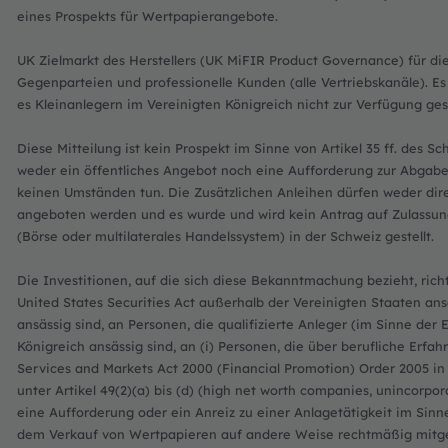
eines Prospekts für Wertpapierangebote.
UK Zielmarkt des Herstellers (UK MiFIR Product Governance) für die
Gegenparteien und professionelle Kunden (alle Vertriebskanäle). E
es Kleinanlegern im Vereinigten Königreich nicht zur Verfügung gest
Diese Mitteilung ist kein Prospekt im Sinne von Artikel 35 ff. des S
weder ein öffentliches Angebot noch eine Aufforderung zur Abgabe
keinen Umständen tun. Die Zusätzlichen Anleihen dürfen weder dire
angeboten werden und es wurde und wird kein Antrag auf Zulassun
(Börse oder multilaterales Handelssystem) in der Schweiz gestellt.
Die Investitionen, auf die sich diese Bekanntmachung bezieht, ric
United States Securities Act außerhalb der Vereinigten Staaten ans
ansässig sind, an Personen, die qualifizierte Anleger (im Sinne der
Königreich ansässig sind, an (i) Personen, die über berufliche Erfah
Services and Markets Act 2000 (Financial Promotion) Order 2005 in i
unter Artikel 49(2)(a) bis (d) (high net worth companies, unincorpora
eine Aufforderung oder ein Anreiz zu einer Anlagetätigkeit im Sin
dem Verkauf von Wertpapieren auf andere Weise rechtmäßig mitget