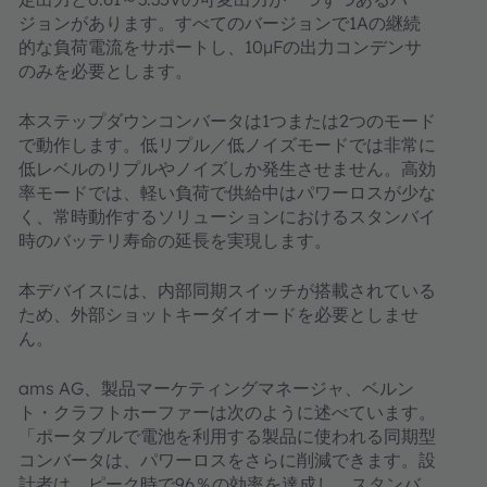
ジョンがあります。すべてのバージョンで1Aの継続
的な負荷電流をサポートし、10μFの出力コンデンサ
のみを必要とします。
本ステップダウンコンバータは1つまたは2つのモード
で動作します。低リプル／低ノイズモードでは非常に
低レベルのリプルやノイズしか発生させません。高効
率モードでは、軽い負荷で供給中はパワーロスが少な
く、常時動作するソリューションにおけるスタンバイ
時のバッテリ寿命の延長を実現します。
本デバイスには、内部同期スイッチが搭載されている
ため、外部ショットキーダイオードを必要としませ
ん。
ams AG、製品マーケティングマネージャ、ベルン
ト・クラフトホーファーは次のように述べています。
「ポータブルで電池を利用する製品に使われる同期型
コンバータは、パワーロスをさらに削減できます。設
計者は、ピーク時で96％の効率を達成し、スタンバ