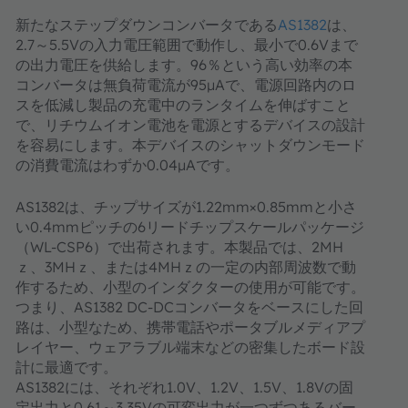
新たなステップダウンコンバータである
AS1382
は、
2.7～5.5Vの入力電圧範囲で動作し、最小で0.6Vまで
の出力電圧を供給します。96％という高い効率の本
コンバータは無負荷電流が95μAで、電源回路内のロ
スを低減し製品の充電中のランタイムを伸ばすこと
で、リチウムイオン電池を電源とするデバイスの設計
を容易にします。本デバイスのシャットダウンモード
の消費電流はわずか0.04μAです。
AS1382は、チップサイズが1.22mm×0.85mmと小さ
い0.4mmピッチの6リードチップスケールパッケージ
（WL-CSP6）で出荷されます。本製品では、2MH
ｚ、3MHｚ、または4MHｚの一定の内部周波数で動
作するため、小型のインダクターの使用が可能です。
つまり、AS1382 DC-DCコンバータをベースにした回
路は、小型なため、携帯電話やポータブルメディアプ
レイヤー、ウェアラブル端末などの密集したボード設
計に最適です。
AS1382には、それぞれ1.0V、1.2V、1.5V、1.8Vの固
定出力と0.61～3.35Vの可変出力が一つずつあるバー