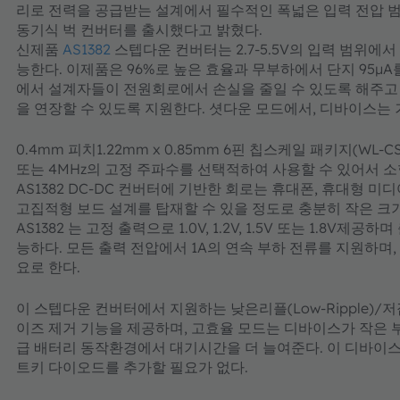
리로 전력을 공급받는 설계에서 필수적인 폭넓은 입력 전압 범위
동기식 벅 컨버터를 출시했다고 밝혔다.
신제품
AS1382
스텝다운 컨버터는 2.7-5.5V의 입력 범위에서
능한다. 이제품은 96%로 높은 효율과 무부하에서 단지 95µ
에서 설계자들이 전원회로에서 손실을 줄일 수 있도록 해주고
을 연장할 수 있도록 지원한다. 셧다운 모드에서, 디바이스는 겨
0.4mm 피치1.22mm x 0.85mm 6핀 칩스케일 패키지(WL-CS
또는 4MHz의 고정 주파수를 선택적하여 사용할 수 있어서 소
AS1382 DC-DC 컨버터에 기반한 회로는 휴대폰, 휴대형 
고집적형 보드 설계를 탑재할 수 있을 정도로 충분히 작은 크
AS1382 는 고정 출력으로 1.0V, 1.2V, 1.5V 또는 1.8V제
능하다. 모든 출력 전압에서 1A의 연속 부하 전류를 지원하며,
요로 한다.
이 스텝다운 컨버터에서 지원하는 낮은리플(Low-Ripple)/저잡
이즈 제거 기능을 제공하며, 고효율 모드는 디바이스가 작은
급 배터리 동작환경에서 대기시간을 더 늘여준다. 이 디바이
트키 다이오드를 추가할 필요가 없다.