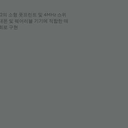
82의 소형 풋프린트 및 4MHz 스위
휴대폰 및 웨어러블 기기에 적합한 매
 회로 구현