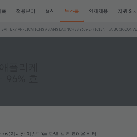
제품
적용분야
혁신
뉴스룸
인재채용
지원 & 
N BATTERY APPLICATIONS AS AMS LAUNCHES 96%-EFFICIENT 1A BUCK CONV
 애플리케
96% 효
인 ams(지사장 이종덕)는 단일 셀 리튬이온 배터