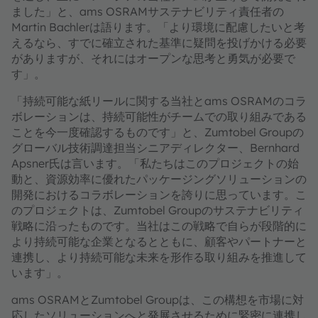
ました」と、ams OSRAMサステナビリティ責任者の
Martin Bachlerは語ります。「より環境に配慮したいと考
えるなら、すでに確立された基準に疑問を投げかける必要
がありますが、それにはオープンな思考と勇気が必要で
す」。
「持続可能な紙リールに関する当社とams OSRAMのコラ
ボレーションは、持続可能性がチームでの取り組みである
ことを今一度確認するものです」と、Zumtobel Groupの
グローバル技術調達担当シニアディレクター、Bernhard
Apsner氏は言います。「私たちはこのプロジェクトの始
動と、資源効率に優れたパッケージングソリューションの
開発におけるコラボレーションを誇りに思っています。こ
のプロジェクトは、Zumtobel Groupのサステナビリティ
戦略に沿ったものです。当社はこの戦略で自らが段階的に
より持続可能な企業となるとともに、顧客やパートナーと
連携し、より持続可能な未来を形作る取り組みを推進して
います」。
ams OSRAMとZumtobel Groupは、この構想を市場に対
応したソリューションへと発展させるために緊密に連携し