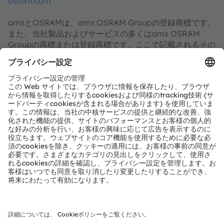
osram.com
amsとOSRAMは、ams OSRAM Groupの登録商標です。
また、当社製品およびサービスの多くはams OSRAM
Groupの商標または登録商標です。ここで記載されるその
他全ての企業名および製品名は、各所有者の商標または登
録商標である場合があります。
ams OSRAMのソーシャルメディアチャンネルをご購読く
ださい：
>LinkedIn
>YouTube
About Zumtobel Group
The Zumtobel Group is an international lighting group
and a leading supplier of innovative lighting solutions,
lighting components and associated services.
With its brands Thorn, Tridonic and Zumtobel, the
Group offers its customers around the world a
comprehensive portfolio of products and services. The