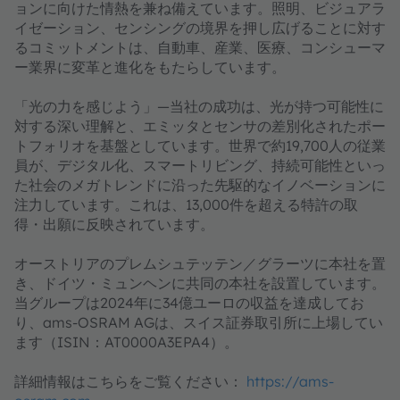
ョンに向けた情熱を兼ね備えています。照明、ビジュアラ
イゼーション、センシングの境界を押し広げることに対す
るコミットメントは、自動車、産業、医療、コンシューマ
ー業界に変革と進化をもたらしています。
「光の力を感じよう」―当社の成功は、光が持つ可能性に
対する深い理解と、エミッタとセンサの差別化されたポー
トフォリオを基盤としています。世界で約19,700人の従業
員が、デジタル化、スマートリビング、持続可能性といっ
た社会のメガトレンドに沿った先駆的なイノベーションに
注力しています。これは、13,000件を超える特許の取
得・出願に反映されています。
オーストリアのプレムシュテッテン／グラーツに本社を置
き、ドイツ・ミュンヘンに共同の本社を設置しています。
当グループは2024年に34億ユーロの収益を達成してお
り、ams-OSRAM AGは、スイス証券取引所に上場してい
ます（ISIN：AT0000A3EPA4）。
詳細情報はこちらをご覧ください：
https://ams-