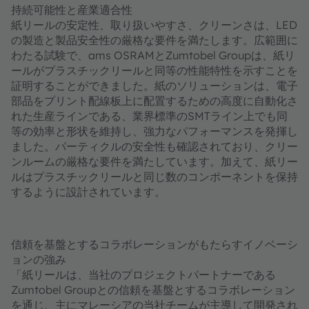
持続可能性と産業適合性
紙リールの安定性、取り扱いやすさ、クリーンさは、LED
の製造と製品安全性の厳格な要件を満たします。広範囲に
わたる試験で、ams OSRAMとZumtobel Groupは、紙リ
ールがプラスチックリールと同等の性能特性を示すことを
証明することができました。紙のソリューションは、電子
部品をプリント配線板上に配置するための高度に自動化さ
れた生産ラインである、業界標準のSMTライン上でも同
等の効率と形状を維持し、強力なパフォーマンスを発揮し
ました。パーティクルの安全性も確認されており、クリー
ンルームの厳格な要件を満たしています。加えて、紙リー
ルはプラスチックリールと同じ数のコンポーネントを保持
するように設計されています。
信頼を基盤とするコラボレーションがもたらすイノベーシ
ョンの強み
「紙リールは、当社のプロジェクトパートナーである
Zumtobel Groupとの信頼を基盤とするコラボレーション
を通じ、主にマレーシアの当社チームが主導して開発され