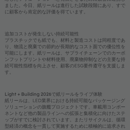
ました。今日、紙リールは進行した試験段階にあり、すで
に顧客から肯定的な評価を得ています。
追加コストが発生しない持続可能性
プラスチックでも紙でも、材料と製造コストは同程度であ
り、物流と廃棄での節約が長期的なコスト面での優位性を
可能にします。紙リールは、サプライチェーンでのカーボ
ンフットプリントや材料使用、廃棄物抑制などの主要な持
続可能性指標を向上させ、顧客のESG要件遵守を支援しま
す。
Light + Building 2026で紙リールをライブ体験
紙リールは、LED業界における持続可能なパッケージング
ソリューションの旗艦プロジェクトです。車載用コンポー
ネントなど他の製品ラインへの拡張と集積化に向けたステ
ップがすでに検討されています。またリサイクルは、循環
型経済の概念を一貫して実施するために積極的に追求され