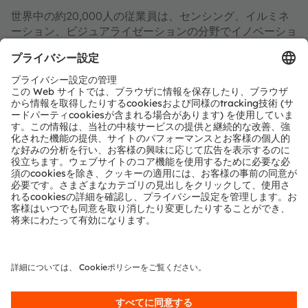
世界中の約20,000人の従業員は、センシング、イルミネ
ーション、ビジュアライゼーションの分野でイノベーショ
ンを起こし、運転をより安全に、医療診断をより正確に、
そして日々のコミュニケーションをより豊かにしていま
す。その業務は画期的なアプリケーションのための技術を
生み出しており、これは15,000件以上の特許の取得・出
願に反映されています。また、オーストリアのプレムシュ
テッテン／グラーツに本社を置き、ドイツ・ミュンヘンに
共同の本社を設置しています。そしてグループは2023年
に36億ユーロの収益を達成しており、ams-OSRAM AG
は、スイス証券取引所に上場しています（ISIN：
AT0000A18XM4）。
詳細情報はこちらをご覧ください：
https://ams-
osram.com/ja
amsはams-OSRAM AGの登録商標です。また、当社製品
およびサービスの多くはams OSRAM Groupの商標また
は登録商標です。ここで記載されるその他全ての企業名お
よび製品名は、各所有者の商標または登録商標である場合