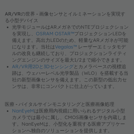
AR/VRの世界 - 画像センサとイルミネーションを実現す
る小型デバイス
光学モジュールはARメガネでのNTEプロジェクション
を実現し、
OSRAM OSTAR™
プロジェクションLEDを
備えます。高出力LEDのため、軽量なARメガネが可能
になります。当社は​​​​​​​
Vegalas™
レーザーエミッタモデ
ルの改良も継続しており、プロジェクションライティ
ングエンジンのサイズを最大1/2まで縮小できます。
AR/VR用2Dと3Dセンシング
とカメラベースの視標追
跡は、ウェハーレベル光学製品（WLO）を搭載する当
社の新型画像センサを備えます。この新型の低出力セ
ンサは、非常にコンパクトに仕上がっています。
医療 - バイタルサインモニタリングと医療画像処理
NanEyeM
は医療用内視鏡に用いられるデジタル小型
カメラでは最小に属し、CMOS画像センサを内蔵しま
す。NanEyeMは、小型化を重視する医療アプリケー
ションへ独自のソリューションを提供します。