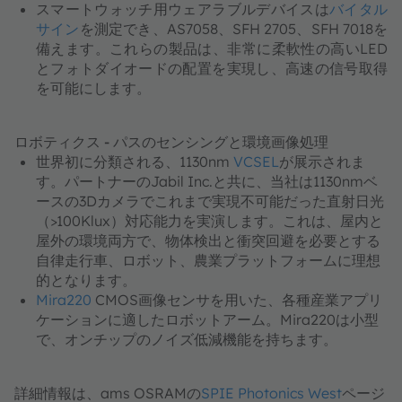
スマートウォッチ用ウェアラブルデバイスは
バイタル
サイン
を測定でき、AS7058、SFH 2705、SFH 7018を
備えます。これらの製品は、非常に柔軟性の高いLED
とフォトダイオードの配置を実現し、高速の信号取得
を可能にします。
ロボティクス - パスのセンシングと環境画像処理
世界初に分類される、1130nm​​​​​​​
VCSEL
が展示されま
す。パートナーのJabil Inc.と共に、当社は1130nmベ
ースの3Dカメラでこれまで実現不可能だった直射日光
（>100Klux）対応能力を実演します。これは、屋内と
屋外の環境両方で、物体検出と衝突回避を必要とする
自律走行車、ロボット、農業プラットフォームに理想
的となります。
Mira220
CMOS画像センサを用いた、各種産業アプリ
ケーションに適したロボットアーム。Mira220は小型
で、オンチップのノイズ低減機能を持ちます。
詳細情報は、ams OSRAMの​​​​​​​
SPIE Photonics West
ページ