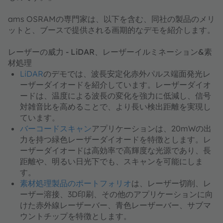
ams OSRAMの専門家は、以下を含む、同社の製品のメリ
ットと、ブースで提供される画期的なデモを紹介します。
レーザーの威力 - LiDAR、レーザーイルミネーション&素
材処理
LiDAR
のデモでは、波長安定化赤外パルス端面発光レ
ーザーダイオードを紹介しています。レーザーダイオ
ードは、温度による波長の変化を強力に低減し、信号
対雑音比を高めることで、より長い検出距離を実現し
ています。
バーコードスキャン
アプリケーションは、20mWの出
力を持つ緑色レーザーダイオードを特徴とします。レ
ーザーダイオードは高効率で高輝度な光源であり、長
距離や、明るい日光下でも、スキャンを可能にしま
す。
素材処理製品のポートフォリオ
は、レーザー切削、レ
ーザー溶接、3D印刷、その他のアプリケーションに向
けた赤外線レーザーバー、青色レーザーバー、サブマ
ウントチップを特徴とします。