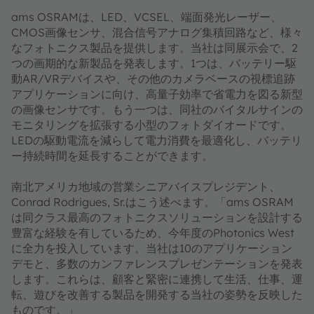
ams OSRAMは、LED、VCSEL、端面発光レーザー、
CMOS画像センサ、混合信号アナログ集積回路など、様々
なフォトニクス製品を提供します。当社は同展示会で、2
つの画期的な新製品を発表します。1つは、バッテリー駆
動AR/VRデバイスや、その他のカメラベースの視標追跡
アプリケーションに向け、高量子効率で省電力を図る新型
の画像センサです。もう一つは、同社のバイタルサインの
モニタリングを拡張する小型のフォトダイオードです。
LEDの駆動電流を減らして電力消費を最適化し、バッテリ
ー持続時間を延長することができます。
南北アメリカ地域の営業シニアバイスプレジデント、
Conrad Rodrigues, Sr.はこう述べます。「ams OSRAM
は同クラス最高のフォトニクスソリューションを設計する
豊富な経験を有しているため、今年度のPhotonics West
に全力を投入しています。当社は10のアプリケーション
デモと、多数のカンファレンスプレゼンテーションを発表
します。これらは、顧客と緊密に連携して生活、仕事、運
転、遊びを改善する製品を開発する当社の姿勢を反映した
ものです。」