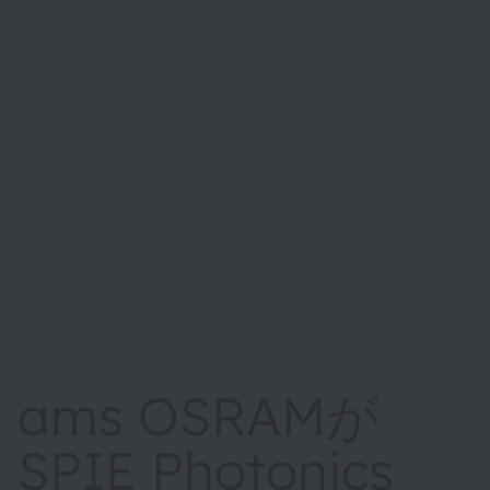
ams OSRAMが
SPIE Photonics