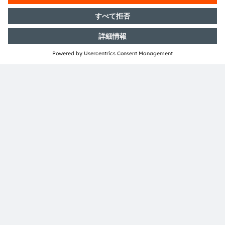
があります。
ams OSRAMのソーシャルメディアチャンネルをご購読く
ださい：
>Twitter
>LinkedIn
>Facebook
>YouTube
Media Relations
Sarah Carlson
Phone:
+1 248-755-7680