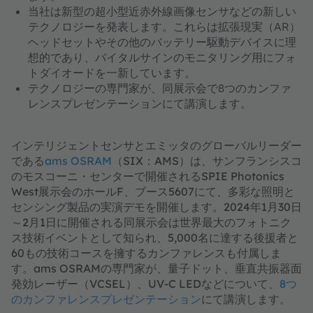
当社は新型の超小型近赤外線画像センサなどの新しい
テクノロジーを発表します。これらは拡張現実（AR）
ヘッドセットやその他のバッテリー駆動デバイスに理
想的であり、バイタルサインのモニタリング用にフォ
トダイオードを一新しています。
テクノロジーの専門家が、同展示会で8つのカンファ
レンスプレゼンテーションにて講演します。
インテリジェントセンサとエミッタのグローバルリーダー
である
ams OSRAM
（SIX：AMS）は、サンフランシスコ
のモスコーニ・センターで開催されるSPIE Photonics
West展示会のホールF、ブース5607にて、多彩な照明と
センシング製品の実演デモを開催します。2024年1月30日
～2月1日に開催される同展示会は世界最大のフォトニク
ス技術イベントとして知られ、5,000名に達する後援者と
60もの技術コースを擁するカンファレンスも付属しま
す。ams OSRAMの専門家が、量子ドット、垂直共振器面
発効レーザー（VCSEL）、UV-C LEDなどについて、
8つ
のカンファレンスプレゼンテーション
にて講演します。