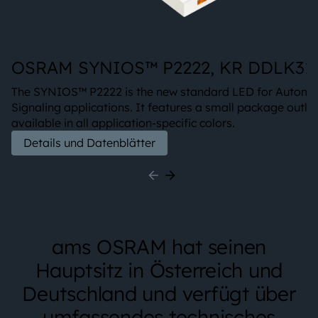
OSRAM SYNIOS™ P2222, KR DDLK31.
The SYNIOS™ P2222 is the new standard LED for Automo
Signaling applications. It features a small package outlin
available in all application-specific colors.
Details und Datenblätter
ams OSRAM hat seinen
Hauptsitz in Österreich und
Deutschland und verfügt über
umfassendes technisches