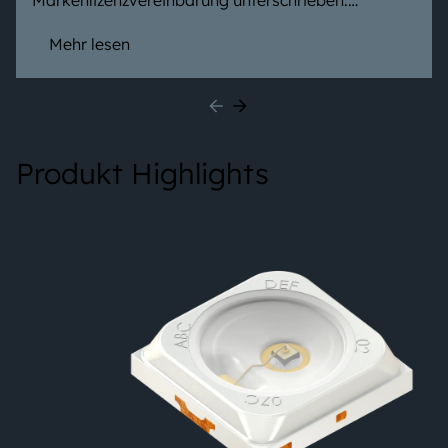
Markenlizenzvereinbarung unterschrieben.
Ausgewählte professionelle technische
Beleuchtungsprodukte können somit weiterhin
Mehr lesen
unter der etablierten Produktmarke OSRAM
vertrieben werden. Die Stärken beider
Unternehmen werden gebündelt und Kontinuität
für Kunden weltweit sichergestellt.
Produkt Highlights