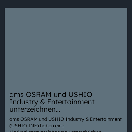
ams OSRAM und USHIO
Industry & Entertainment
unterzeichnen
Markenlizenzvereinbarung für
ams OSRAM und USHIO Industry & Entertainment
professionelle technische
(USHIO INE) haben eine
Beleuchtungsprodukte