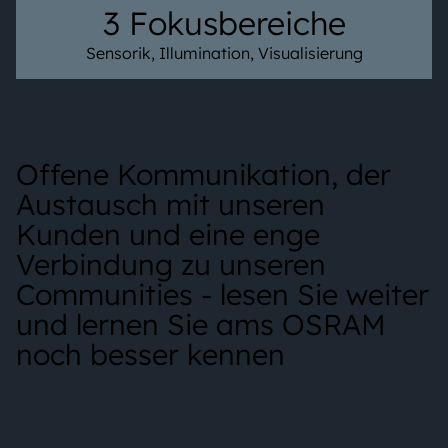
3 Fokusbereiche
Sensorik, Illumination, Visualisierung
Offene Kommunikation, der
Austausch mit unseren
Kunden und eine enge
Verbindung zu unseren
Communities - lesen Sie weiter
und lernen Sie ams OSRAM
noch besser kennen