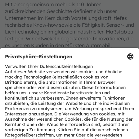
Mit einer gemeinsam mehr als 110 Jahren
zurückreichenden Geschichte definiert sich unser
Unternehmen im Kern durch Vorstellungskraft, tiefes
technisches Know-how sowie die Fähigkeit, Sensor- und
Lichttechnologien im globalen industriellen Maßstab zu
fertigen. Wir entwickeln begeisternde Innovationen, die
es unseren Kunden in den Märkten Automobil,
Industrie, Gesundheit und Consumer ermöglichen, ihren
Wettbewerbsvorsprung zu behaupten. Zugleich treiben
wir damit Innovationen voran, die unsere
Lebensqualität hinsichtlich Gesundheit, Sicherheit und
Komfort nachhaltig erhöhen und dabei die
Auswirkungen auf die Umwelt reduzieren.
Unsere rund 20.000 Mitarbeiter weltweit sorgen mit
Innovationen in den Bereichen Sensorik, Beleuchtung
und Visualisierung für sichereres Fahren, effektivere
medizinische Diagnosen und mehr Komfort im
Kommunikationsalltag. Unsere Arbeit lässt
Technologien für bahnbrechende Anwendungen