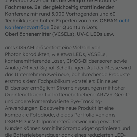
1. Februar 2024 gilt als die weltgrößte Photonik-
Fachmesse. Bei der gleichzeitig stattfindenden
Konferenz mit rund 5.000 Vortragenden und 60
Technikkursen halten Experten von ams OSRAM
acht
Konferenzvorträge
über Quantum Dots,
Oberflächenemitter (VCSELs), UV-C LEDs usw.
ams OSRAM präsentiert eine Vielzahl von
Photonikprodukten, wie etwa LEDs, VCSELs,
kantenemittierende Laser, CMOS-Bildsensoren sowie
Analog/Mixed-Signal-Schaltungen. Auf der Messe wird
das Unternehmen zwei neue, bahnbrechende Produkte
erstmals dem Fachpublikum vorstellen: Ein neuer
Bildsensor ermöglicht Stromeinsparungen mit hoher
Quanteneffizienz für batteriebetriebene AR/VR-Geräte
und andere kamerabasierte Eye-Tracking-
Anwendungen. Das zweite neue Produkt ist eine
kompakte Fotodiode, die das Portfolio von ams
OSRAM zur Vitalparameterüberwachung erweitert.
Kunden können somit ihr Strombudget optimieren und
die Batterielebensdauer dank eines reduzierten LED-