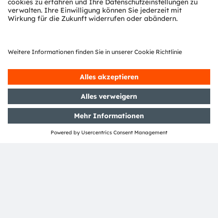
Wirklichkeit werden, was sich in über 15.000 erteilten
und angemeldeten Patenten widerspiegelt. Mit
Hauptsitz in Premstätten/Graz (Österreich) und einem
Co-Hauptsitz in München (Deutschland) erzielte die
ams OSRAM Gruppe im Jahr 2022 einen Umsatz von
über EUR 4,8 Mrd. und ist als ams-OSRAM AG an der
SIX Swiss Exchange notiert (ISIN: AT0000A18XM4).
Mehr über uns erfahren Sie auf
https://ams-
osram.com
ams ist eine eingetragene Handelsmarke der ams-
OSRAM AG. Zusätzlich sind viele unserer Produkte und
Dienstleistungen angemeldete oder eingetragene
Handelsmarken der ams OSRAM Gruppe. Alle übrigen
hier genannten Namen von Unternehmen oder
Produkten können Handelsmarken oder eingetragene
Handelsmarken ihrer jeweiligen Inhaber sein.
ams OSRAM social media:
>Twitter
>LinkedIn
>Facebook
>YouTube