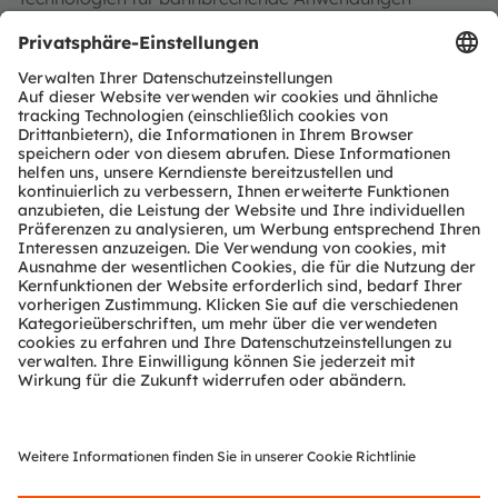
Wirklichkeit werden, was sich in über 15.000 erteilten
und angemeldeten Patenten widerspiegelt. Mit
Hauptsitz in Premstätten/Graz (Österreich) und einem
Co-Hauptsitz in München (Deutschland) erzielte die
ams OSRAM Gruppe im Jahr 2023 einen Umsatz von
EUR 3,6 Mrd. und ist als ams-OSRAM AG an der SIX
Swiss Exchange notiert (ISIN: AT0000A18XM4).
Mehr über uns erfahren Sie auf
https://ams-
osram.com
ams ist eine eingetragene Handelsmarke der ams-
OSRAM AG. Zusätzlich sind viele unserer Produkte und
Dienstleistungen angemeldete oder eingetragene
Handelsmarken der ams OSRAM Gruppe. Alle übrigen
hier genannten Namen von Unternehmen oder
Produkten können Handelsmarken oder eingetragene
Handelsmarken ihrer jeweiligen Inhaber sein.
ams OSRAM social media: