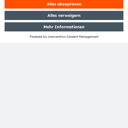
>Twitter
>LinkedIn
>Facebook
>YouTube
Media Relations
Andrea Gregori
Phone:
+89 6213-2519
Email:
andrea.gregori@ams-osram.com
ams-osram.com
TEILEN: