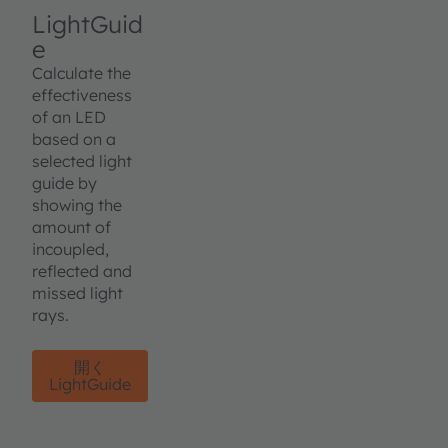
LightGuid
e
Calculate the
effectiveness
of an LED
based on a
selected light
guide by
showing the
amount of
incoupled,
reflected and
missed light
rays.
開く
LightGuide