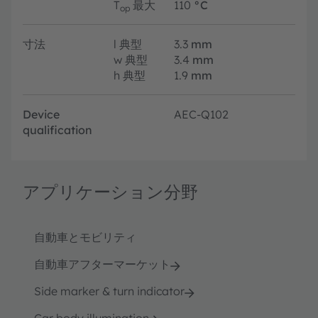
T
最大
110
°C
op
寸法
l
典型
3.3
mm
w
典型
3.4
mm
h
典型
1.9
mm
Device
AEC-Q102
qualification
アプリケーション分野
自動車とモビリティ
自動車アフターマーケット
Side marker & turn indicator