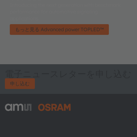
Introducing the next generation with benchmark
performance for automotive signaling
applications.
もっと見る Advanced power TOPLED™
電子ニュースレターを申し込む
申し込む
ams-OSRAM AG
Tobelbader Straße 30