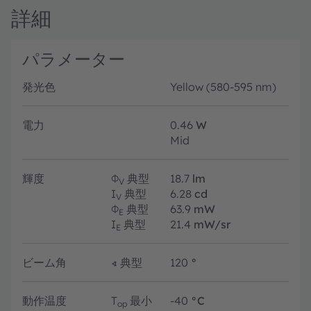
詳細
パラメーター
発光色
Yellow (580-595 nm)
電力
0.46
W
Mid
輝度
Φ
典型
18.7
lm
V
I
典型
6.28
cd
V
Φ
典型
63.9
mW
E
I
典型
21.4
mW/sr
E
ビーム角
∢
典型
120
°
動作温度
T
最小
-40
°C
op