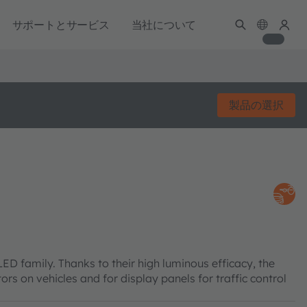
サポートとサービス
当社について
製品の選択
family. Thanks to their high luminous efficacy, the
tors on vehicles and for display panels for traffic control