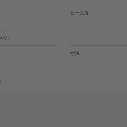
ビーム角
sr
ol/s
寸法
2