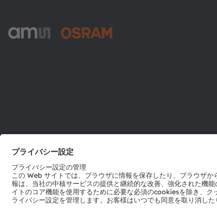
ams-OSRAM AG
Tobelbader Straße 30
8141 Premstaetten
Austria
電話:
+43 3136 500-0
© 2026 ams-OSRAM AG. All rights reserved.