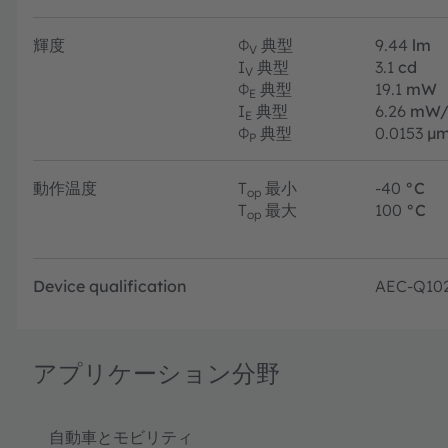
輝度
Φ
典型
9.44
lm
V
I
典型
3.1
cd
V
Φ
典型
19.1
mW
E
I
典型
6.26
mW/
E
Φ
典型
0.0153
µm
P
動作温度
T
最小
-40
°C
op
T
最大
100
°C
op
Device qualification
AEC-Q10
アプリケーション分野
自動車とモビリティ