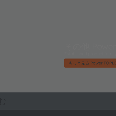
その他 Power
Established product family
もっと見る Power TOPL
む