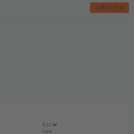
選択と注文
0.11
W
Low