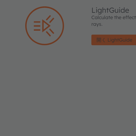
LightGuide
Calculate the effec
rays.
開く LightGuide