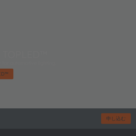
 TOPLED™
 for automotive lighting.
ED™
申し込む