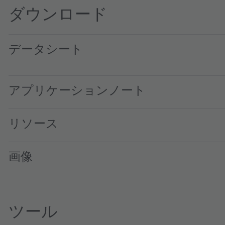
ダウンロード
データシート
LY E67F · Datasheet · PDF · en_US
アプリケーションノート
リソース
画像
ツール