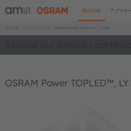
製品情報
アプリケ
製品情報
LED
カラーLED
OSRAM POWER TOPLED™, LY E67F
Explore our product portfoli
OSRAM Power TOPLED™, LY