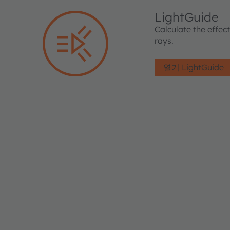
LightGuide
Calculate the effec
rays.
열기 LightGuide