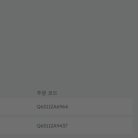
주문 코드
Q65112A6964
완전 가동
Q65112A9437
완전 가동