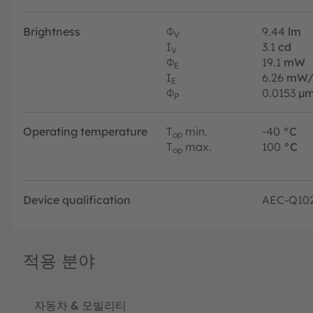
Brightness
Φ
9.44
lm
V
I
3.1
cd
V
Φ
19.1
mW
E
I
6.26
mW/
E
Φ
0.0153
µm
P
Operating temperature
T
min.
-40
°C
op
T
max.
100
°C
op
Device qualification
AEC-Q10
적용 분야
자동차 & 모빌리티