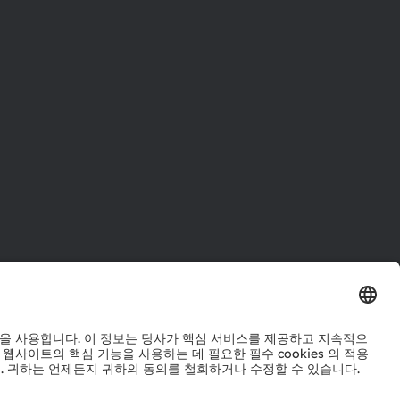
터
워크
정책