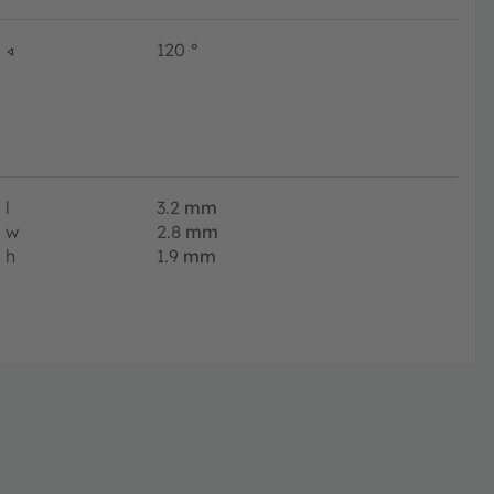
∢
120
°
l
3.2
mm
w
2.8
mm
h
1.9
mm