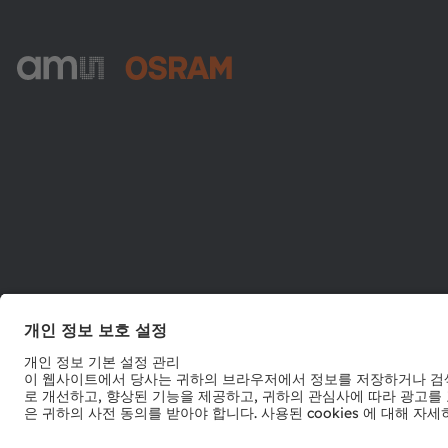
ams-OSRAM AG
Tobelbader Straße 30
8141 Premstaetten
Austria
전화:
+43 3136 500-0
© 2026 ams-OSRAM AG. All rights reserved.