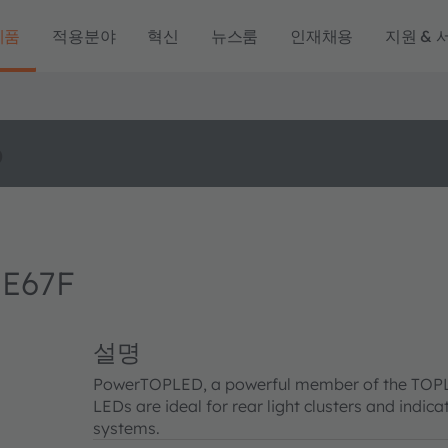
제품
적용분야
혁신
뉴스룸
인재채용
지원 & 
o
 E67F
설명
PowerTOPLED, a powerful member of the TOPLED 
LEDs are ideal for rear light clusters and indica
systems.