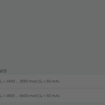
설명
I
= 1400 ... 3550 mcd (I
= 50 mA)
v
F
I
= 1800 ... 5600 mcd (I
= 50 mA)
v
F