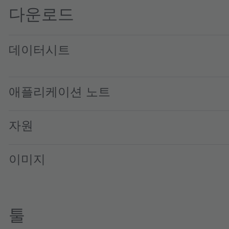
다운로드
데이터시트
LY E67F · Datasheet · PDF · en_US
애플리케이션 노트
자원
이미지
툴