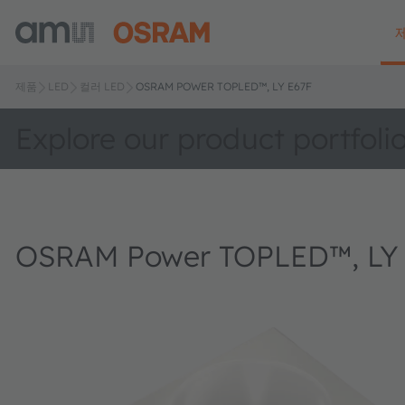
제품
LED
컬러 LED
OSRAM POWER TOPLED™, LY E67F
Explore our product portfoli
OSRAM Power TOPLED™, LY