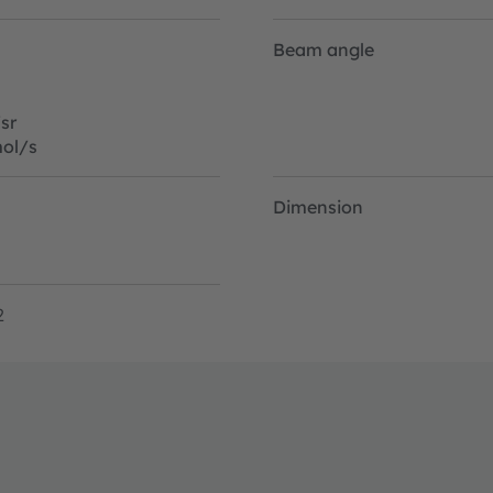
Beam angle
sr
ol/s
Dimension
2