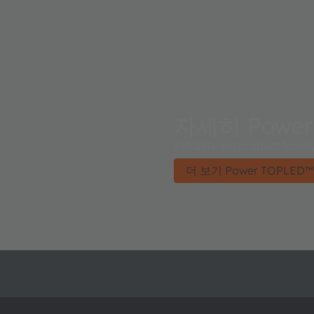
자세히 Power
Established product family
더 보기 Power TOPLED™