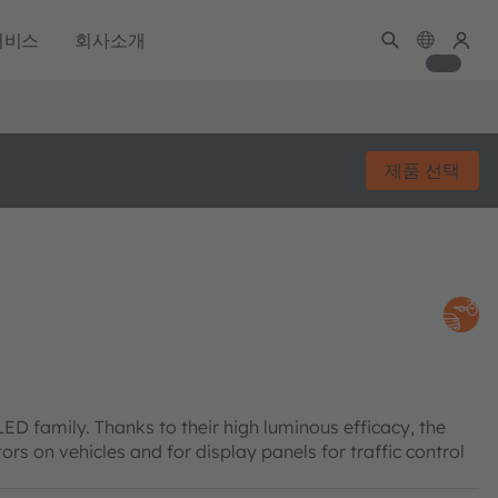
서비스
회사소개
제품 선택
family. Thanks to their high luminous efficacy, the
tors on vehicles and for display panels for traffic control