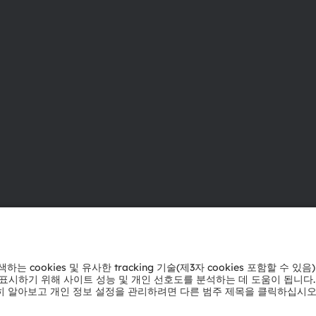
ams OSRAM 소개
지원
뉴스룸
제품 선택기
투자자
다운로드 센
지속 가능성
툴
위치 & 분포
문의
인재채용
기술 지원
접근성
파트너 네트
내부 고발
개인 정보 정책
이용 약관
거래 조건
상표
쿠키 정책
AI 이용 