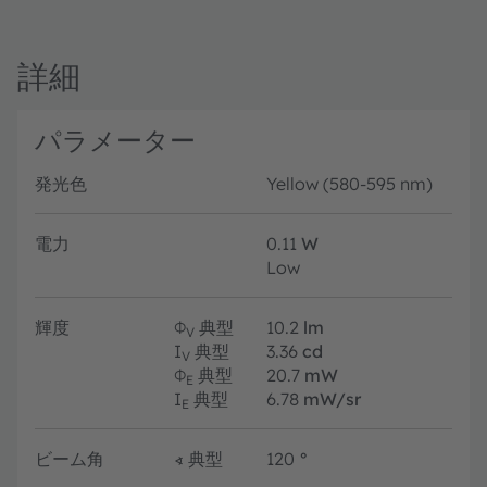
詳細
パラメーター
発光色
Yellow (580-595 nm)
電力
0.11
W
Low
輝度
Φ
典型
10.2
lm
V
I
典型
3.36
cd
V
Φ
典型
20.7
mW
E
I
典型
6.78
mW/sr
E
ビーム角
∢
典型
120
°