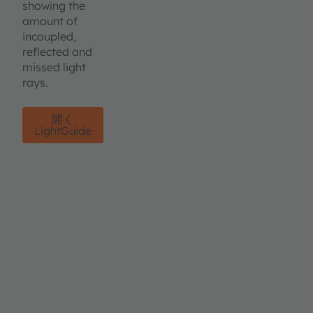
showing the
amount of
incoupled,
reflected and
missed light
rays.
開く
LightGuide