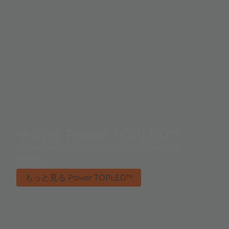
その他 Power TOPLED™
Established product family for automotive
lighting.
もっと見る Power TOPLED™