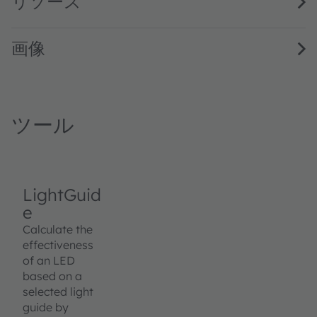
リソース
画像
ツール
LightGuid
e
Calculate the
effectiveness
of an LED
based on a
selected light
guide by