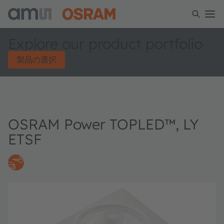
Explore our product portfolio
製品の選択
OSRAM Power TOPLED™, LY
ETSF