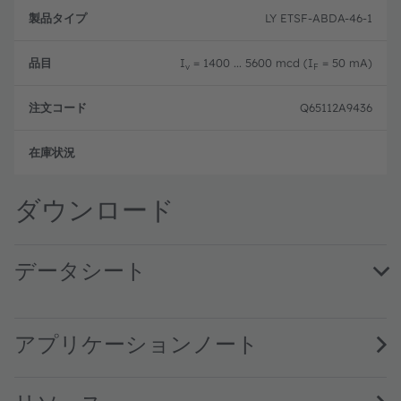
LY ETSF-ABDA-46-1
I
= 1400 ... 5600 mcd (I
= 50 mA)
v
F
Q65112A9436
フル
ダウンロード
データシート
LY ETSF · Datasheet · PDF · en_US
アプリケーションノート