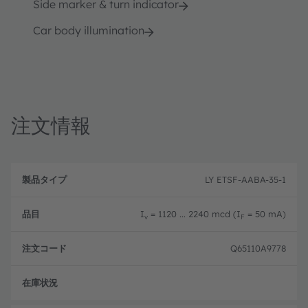
Side marker & turn indicator
Car body illumination
注文情報
製
注
品
文
LY ETSF-AABA-35-1
品
タ
コ
目
イ
ー
プ
ド
I
= 1120 ... 2240 mcd (I
= 50 mA)
v
F
Q65110A9778
フル