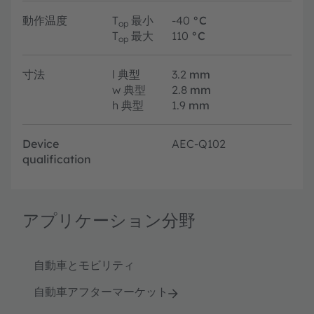
動作温度
T
最小
-40
°C
op
T
最大
110
°C
op
寸法
l
典型
3.2
mm
w
典型
2.8
mm
h
典型
1.9
mm
Device
AEC-Q102
qualification
アプリケーション分野
自動車とモビリティ
自動車アフターマーケット