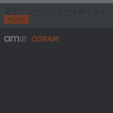
電子ニュースレターを申し込む
申し込む
ams-OSRAM AG
Tobelbader Straße 30
8141 Premstaetten
Austria
電話:
+43 3136 500-0
ams OSRAMについて
ニュースルーム
投資家情報