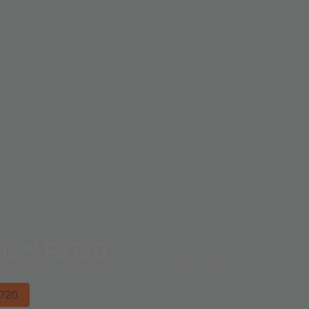
S™ P2720
ormance and flexibility with just one footprint.
720