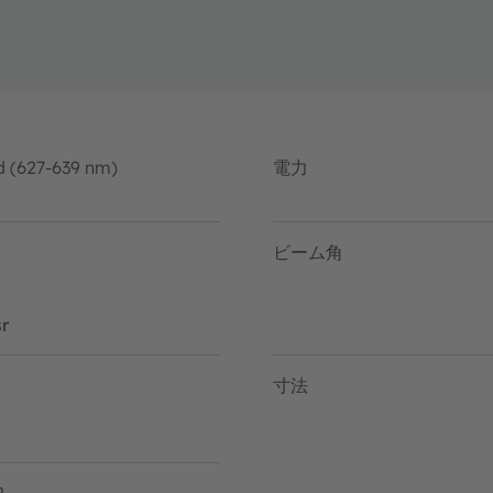
d (627-639 nm)
電力
ビーム角
r
寸法
2