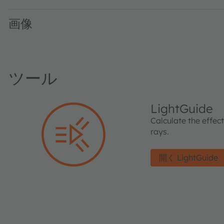
画像
ツール
LightGuide
Calculate the effec
rays.
開く LightGuide