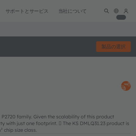
サポートとサービス
当社について
製品の選択
2720 family. Given the scalability of this product
lity with just one footprint.  The KS DMLQ31.23 product is
 chip size class.