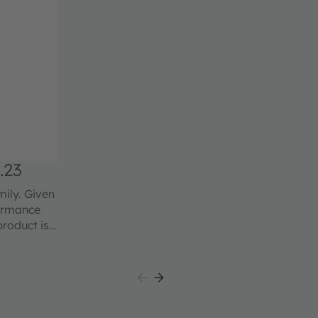
.23
ily. Given
formance
product is
 class. The
pad-