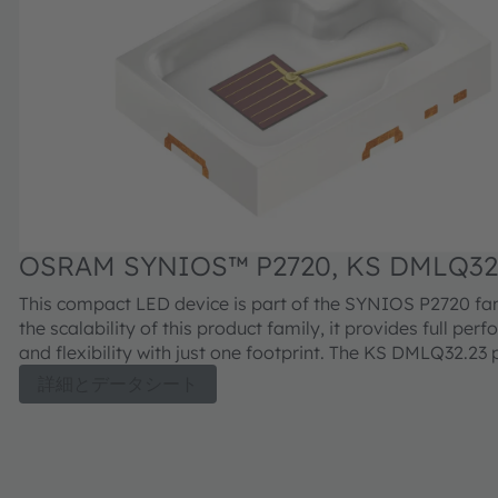
OSRAM SYNIOS™ P2720, KS DMLQ32
This compact LED device is part of the SYNIOS P2720 fam
the scalability of this product family, it provides full per
and flexibility with just one footprint. The KS DMLQ32.23 
meant to provide superior light quality in ½ mm² chip size
詳細とデータシート
next generation SYNIOS™ P2720 Kx DMLQ32.23 delivers higher
performance, while remaining fully footprint- and solder 
compatible to the previous version.