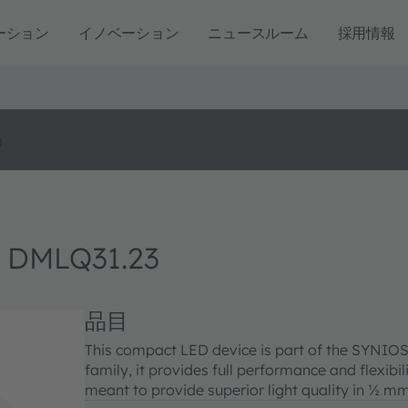
ーション
イノベーション
ニュースルーム
採用情報
o
 DMLQ31.23
品目
This compact LED device is part of the SYNIOS P
family, it provides full performance and flexibi
meant to provide superior light quality in ½ mm²