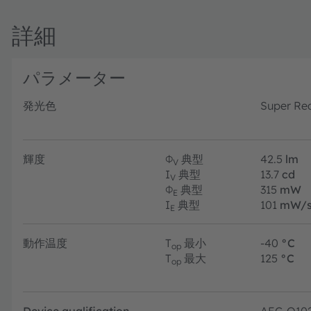
詳細
パラメーター
発光色
Super Re
輝度
Φ
典型
42.5
lm
V
I
典型
13.7
cd
V
Φ
典型
315
mW
E
I
典型
101
mW/s
E
動作温度
T
最小
-40
°C
op
T
最大
125
°C
op
Device qualification
AEC-Q10