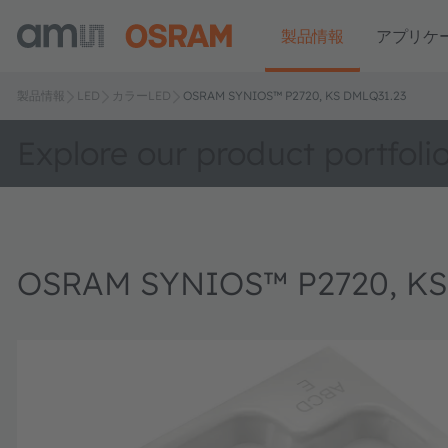
製品情報
アプリケ
製品情報
LED
カラーLED
OSRAM SYNIOS™ P2720, KS DMLQ31.23
Explore our product portfoli
OSRAM SYNIOS™ P2720, KS