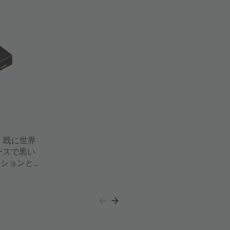
、既に世界
ースで黒い
ーションとし
提供します。
せています。