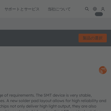
サポートとサービス
当社について
製品の選択
e of requirements. The SMT device is very stable,
. A new solder pad layout allows for high reliability and
s not only deliver high light output, they are also