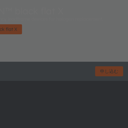
 black flat X
iency leadframe devices for halogon replacement.
 flat X
申し込む