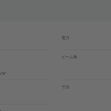
電力
ビーム角
/sr
寸法
2