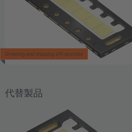
Ordering and shipping still possible
代替製品