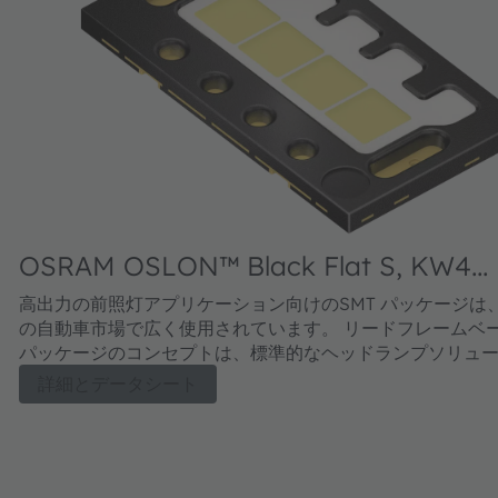
OSRAM OSLON™ Black Flat S, KW4
HKL533.TK
高出力の前照灯アプリケーション向けのSMT パッケージは
の自動車市場で広く使用されています。 リードフレームベ
パッケージのコンセプトは、標準的なヘッドランプソリュ
て、卓越したコントラストと優れたシステムでの安定性を
詳細とデータシート
OSLON Black Flat Sは、優れた明るさと高輝度を両立さ