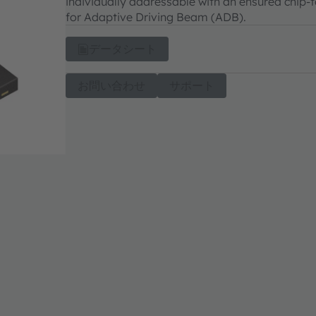
individually addressable with an ensured chip-t
for Adaptive Driving Beam (ADB).
データシート
お問い合わせ
サポート