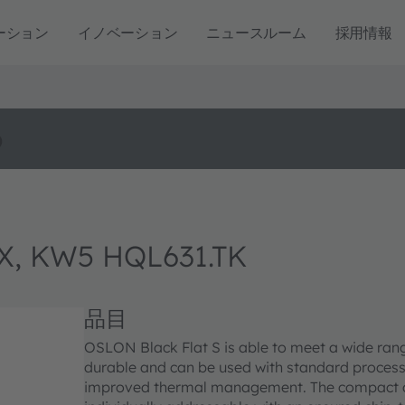
ーション
イノベーション
ニュースルーム
採用情報
o
X, KW5 HQL631.TK
品目
OSLON Black Flat S is able to meet a wide rang
durable and can be used with standard processes
improved thermal management. The compact chip