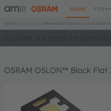
製品情報
アプリケ
製品情報
LED
白色LED
OSRAM OSLON™ BLACK FLAT X, KW5 HQL631.TK
Explore our product portfoli
OSRAM OSLON™ Black Flat 