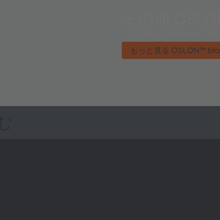
その他 OSLON™
Introducing highest effic
もっと見る OSLON™ black
む
ams OSRAMについて
サポート