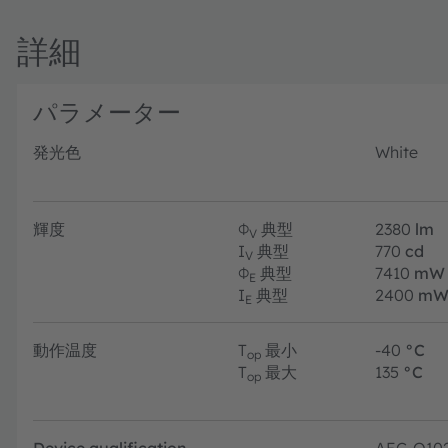
詳細
パラメーター
発光色
White
輝度
Φ
典型
2380
lm
V
I
典型
770
cd
V
Φ
典型
7410
mW
E
I
典型
2400
mW
E
動作温度
T
最小
-40
°C
op
T
最大
135
°C
op
Device qualification
AEC-Q10