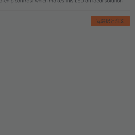
o-chip contrast which makes this LED an ideal solution
選択と注文