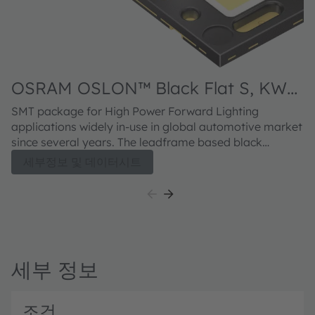
OSRAM OSLON™ Black Flat S, KW4
HKL533.TK
SMT package for High Power Forward Lighting
applications widely in-use in global automotive market
since several years. The leadframe based black
package concept provides outstanding contrast and
세부정보 및 데이터시트
excellent 2nd board reliability for standard Headlamp
solutions. The OSLON Black Flat S meets both
excellent brightness in combination with high
luminance.
세부 정보
조건