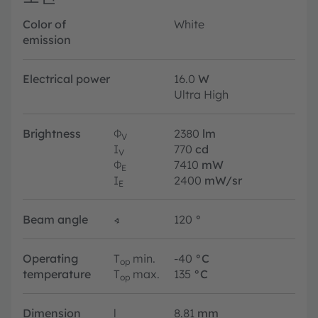
Color of
White
emission
Electrical power
16.0
W
Ultra High
Brightness
Φ
2380
lm
V
I
770
cd
V
Φ
7410
mW
E
I
2400
mW/sr
E
Beam angle
∢
120
°
Operating
T
min.
-40
°C
op
temperature
T
max.
135
°C
op
Dimension
l
8.81
mm