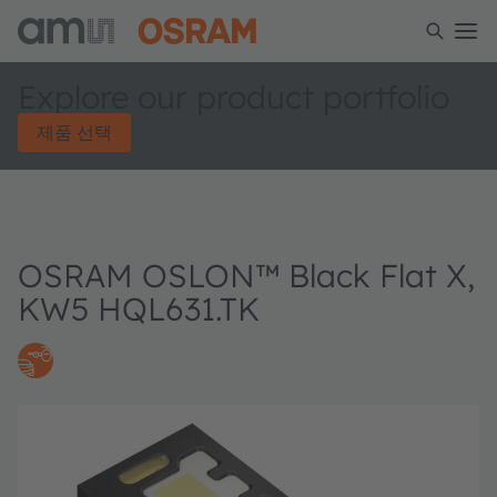
Explore our product portfolio
제품 선택
OSRAM OSLON™ Black Flat X,
KW5 HQL631.TK