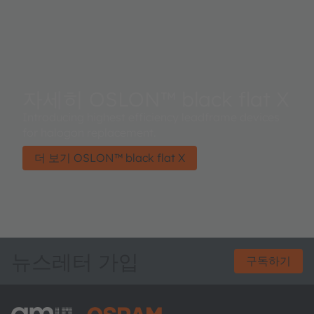
자세히 OSLON™ black flat X
Introducing highest efficiency leadframe devices
for halogon replacement.
더 보기 OSLON™ black flat X
뉴스레터 가입
구독하기