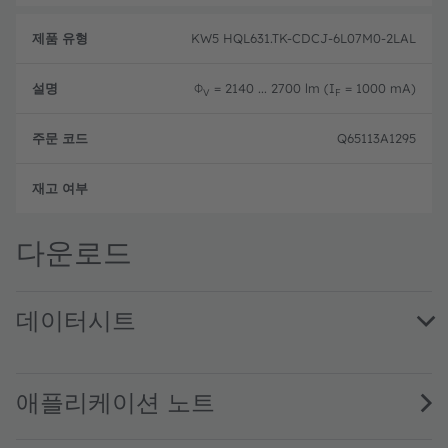
KW5 HQL631.TK-CDCJ-6L07M0-2LAL
Φ
= 2140 ... 2700 lm (I
= 1000 mA)
V
F
Q65113A1295
주문 
다운로드
데이터시트
KW5 HQL631.TK · Datasheet · PDF · en_US
애플리케이션 노트