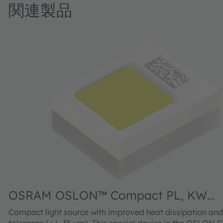
関連製品
OSRAM OSLON™ Compact PL, KW
CWLNM3.T1
Compact light source with improved heat dissipation and
tolerance (+/- 35 µm). This special device in the OSLON