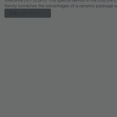
family combines the advantages of a ceramic package w
outstanding efficiency.
詳細とデータシート