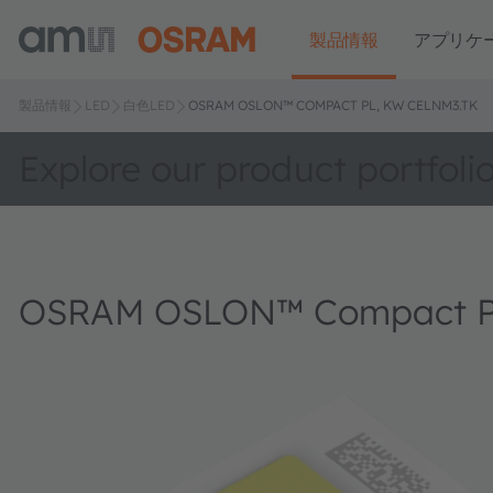
製品情報
アプリケ
製品情報
LED
白色LED
OSRAM OSLON™ COMPACT PL, KW CELNM3.TK
Explore our product portfoli
OSRAM OSLON™ Compact P