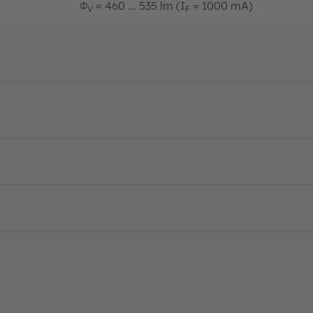
Φ
= 460 ... 535 lm (I
= 1000 mA)
V
F