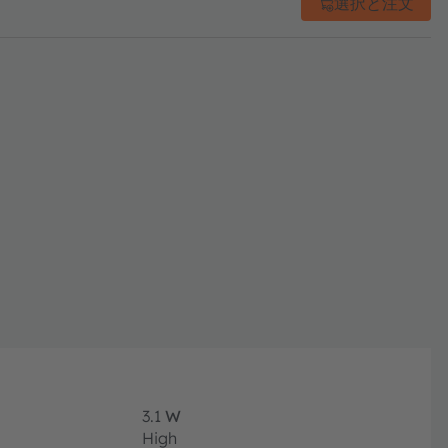
選択と注文
3.1
W
High