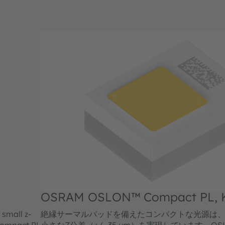
OSRAM OSLON™ Compact PL, 
CELNM2.FY
 small z-
絶縁サーマルパッドを備えたコンパクトな光源は
 Compact PL
小さなZ公差（+/- 35 µm）を実現しています。OSLO