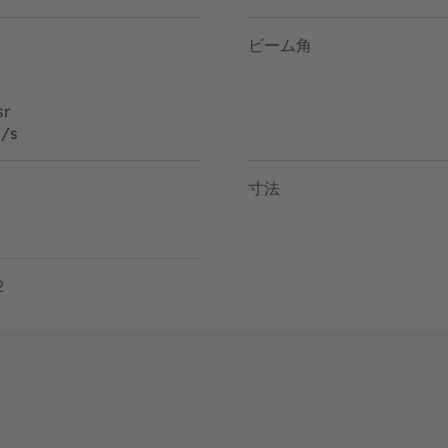
ビーム角
r
/s
寸法
2