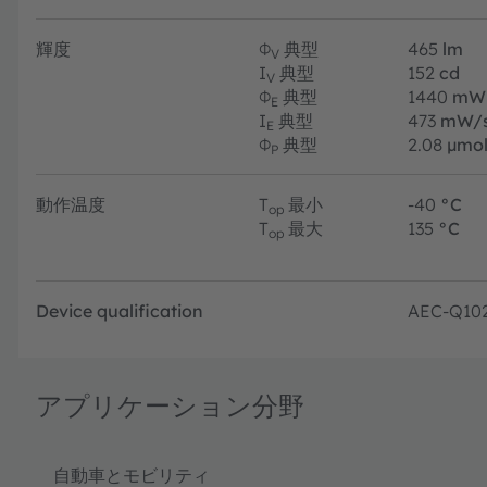
輝度
Φ
典型
465
lm
V
I
典型
152
cd
V
Φ
典型
1440
mW
E
I
典型
473
mW/s
E
Φ
典型
2.08
µmol
P
動作温度
T
最小
-40
°C
op
T
最大
135
°C
op
Device qualification
AEC-Q10
アプリケーション分野
自動車とモビリティ