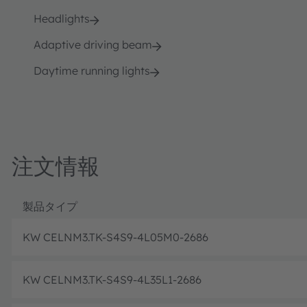
Headlights
Adaptive driving beam
Daytime running lights
注文情報
製品タイプ
KW CELNM3.TK-S4S9-4L05M0-2686
KW CELNM3.TK-S4S9-4L35L1-2686