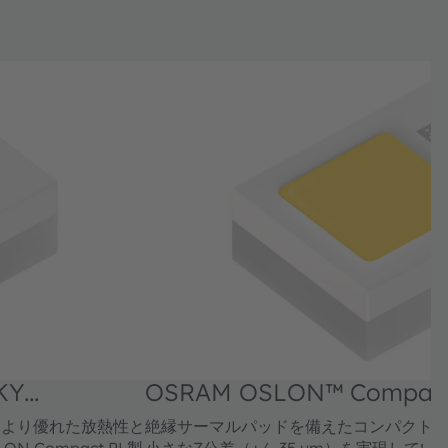
KY
OSRAM OSLON™ Compact
CWLNM2.FY
、より優れた放熱性と
絶縁サーマルパッドを備えたコンパクト
N Compact PL製
小さなZ公差（+/- 35 µm）を実現しています