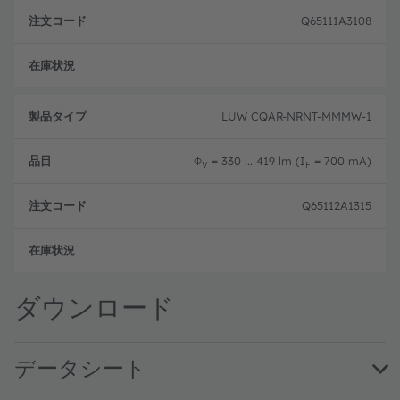
Q65111A3108
生産
LUW CQAR-NRNT-MMMW-1
Φ
= 330 ... 419 lm (I
= 700 mA)
V
F
Q65112A1315
生産
ダウンロード
データシート