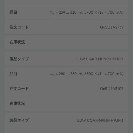
Φ
= 259 ... 330 lm, 5700 K (I
= 700 mA)
V
F
Q65111A2739
生産
LUW CQAR-NPNR-HPHR-1
Φ
= 280 ... 359 lm, 6500 K (I
= 700 mA)
V
F
Q65111A3107
生産
LUW CQAR-NPNR-HPJR-1