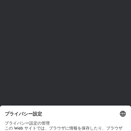
ams OSRAMについて
ニュースルーム
投資家情報
サステナビリティ
拠点と代理店
採用情報
アクセシビリティ
サポート
製品選択ツール
ダウンロードセンター
ツール
お問い合わせ
テクニカルサポート