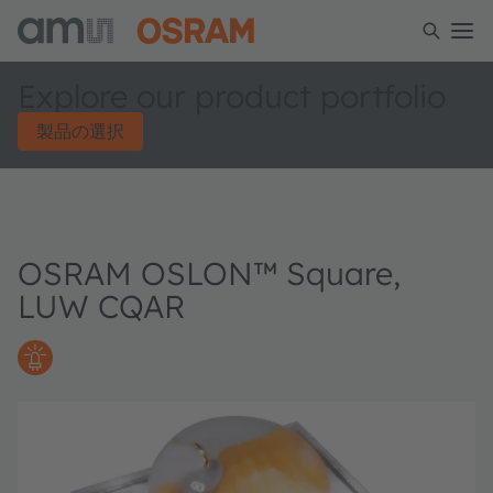
Explore our product portfolio
製品の選択
OSRAM OSLON™ Square,
LUW CQAR