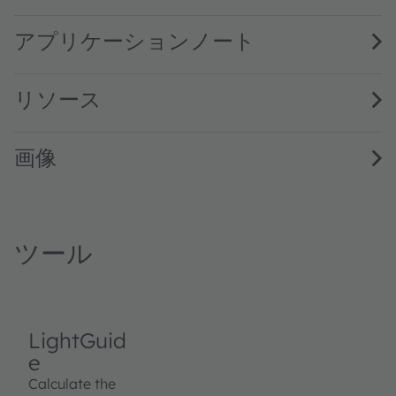
LUW CQAR (EQW) · Datasheet · PDF · en_US
LUW CQAR (streetwhite) · Datasheet · PDF · en_US
アプリケーションノート
リソース
画像
ツール
LightGuid
e
Calculate the