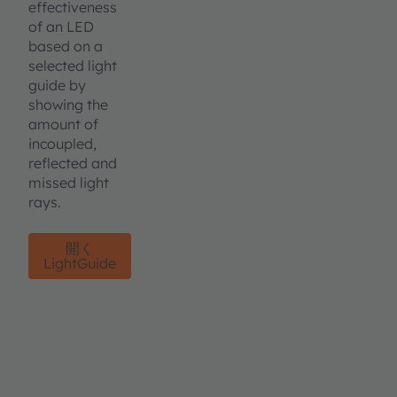
effectiveness
of an LED
based on a
selected light
guide by
showing the
amount of
incoupled,
reflected and
missed light
rays.
開く
LightGuide