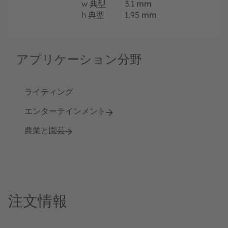
w
典型
3.1
mm
h
典型
1.95
mm
アプリケーション分野
ライティング
エンターテインメント
農業と園芸
注文情報