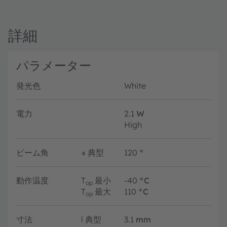
詳細
パラメーター
発光色
White
電力
2.1
W
High
ビーム角
∢
典型
120
°
動作温度
T
最小
-40
°C
op
T
最大
110
°C
op
寸法
l
典型
3.1
mm