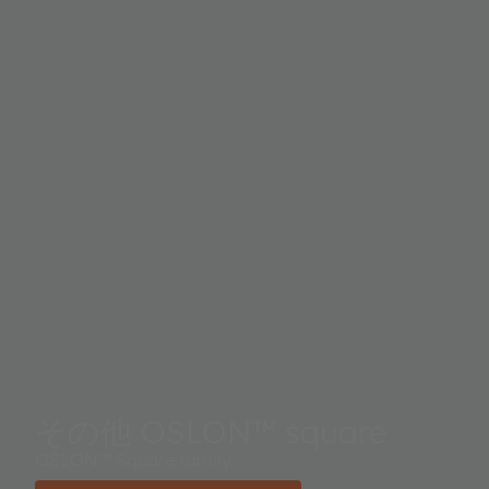
その他 OSLON™ square
OSLON™ Square family