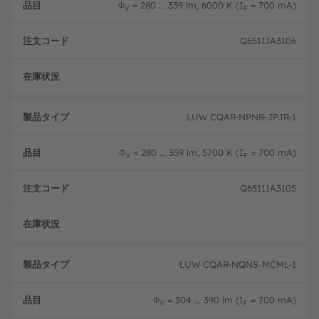
Φ
= 280 ... 359 lm, 6000 K (I
= 700 mA)
V
F
Q65111A3106
生産
LUW CQAR-NPNR-JPJR-1
Φ
= 280 ... 359 lm, 5700 K (I
= 700 mA)
V
F
Q65111A3105
生産
LUW CQAR-NQNS-MCML-1
Φ
= 304 ... 390 lm (I
= 700 mA)
V
F