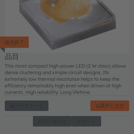
販売終了
品目
This most compact high-power LED (2 W class) allows
dense clustering and simple circuit designs. Its
extremely low thermal resistance helps to keep the
efficiency remarkably high even when driven at high
currents. High reliability. Long lifetime.
データシート
選択と注文
お問い合わせ
サポート