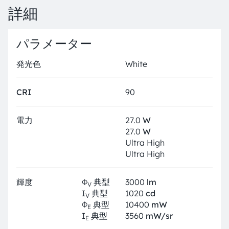
詳細
パラメーター
発光色
White
CRI
90
電力
27.0
W
27.0
W
Ultra High
Ultra High
輝度
Φ
典型
3000
lm
V
I
典型
1020
cd
V
Φ
典型
10400
mW
E
I
典型
3560
mW/sr
E