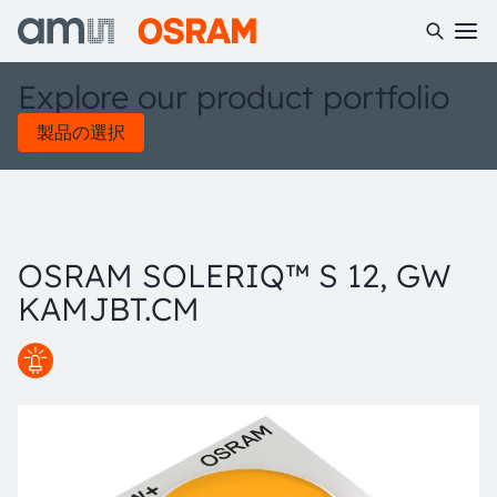
Explore our product portfolio
製品の選択
OSRAM SOLERIQ™ S 12, GW
KAMJBT.CM