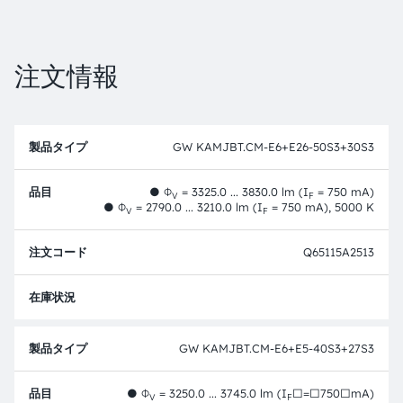
注文情報
製
注
品
文
GW KAMJBT.CM-E6+E26-50S3+30S3
品
タ
コ
目
イ
ー
プ
ド
●
Φ
= 3325.0 ... 3830.0 lm (I
= 750 mA)
V
F
●
Φ
= 2790.0 ... 3210.0 lm (I
= 750 mA), 5000 K
V
F
Q65115A2513
フル
GW KAMJBT.CM-E6+E5-40S3+27S3
●
Φ
= 3250.0 ... 3745.0 lm (I
□=□750□mA)
V
F