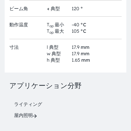
ビーム角
∢
典型
120
°
動作温度
T
最小
-40
°C
op
T
最大
105
°C
op
寸法
l
典型
17.9
mm
w
典型
17.9
mm
h
典型
1.65
mm
アプリケーション分野
ライティング
屋内照明