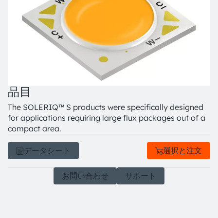
品目
The SOLERIQ™ S products were specifically designed
for applications requiring large flux packages out of a
compact area.
データシート
選択と注文
お問い合わせ
サポート