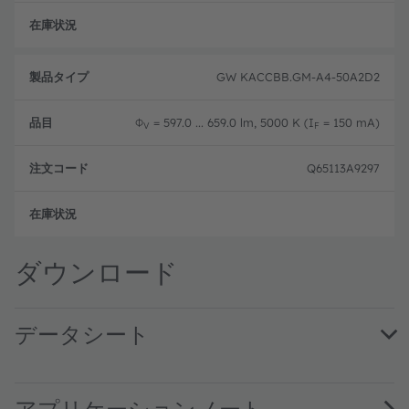
フル
GW KACCBB.GM-A4-50A2D2
Φ
= 597.0 ... 659.0 lm, 5000 K (I
= 150 mA)
V
F
Q65113A9297
フル
ダウンロード
データシート
GW KACCBB.GM · Datasheet · PDF · en_US
アプリケーションノート