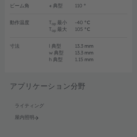
ビーム角
∢
典型
110
°
動作温度
T
最小
-40
°C
op
T
最大
105
°C
op
寸法
l
典型
13.3
mm
w
典型
13.3
mm
h
典型
1.15
mm
アプリケーション分野
ライティング
屋内照明