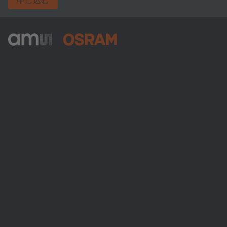
ams-OSRAM AG
Tobelbader Straße 30
8141 Premstaetten
Austria
電話:
+43 3136 500-0
ams OSRAMについて
ニュースルーム
投資家情報
サステナビリティ
拠点と代理店