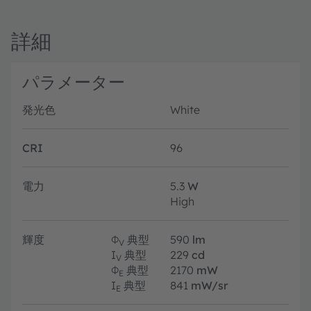
詳細
パラメーター
発光色
White
CRI
96
電力
5.3
W
High
輝度
Φ
典型
590
lm
V
I
典型
229
cd
V
Φ
典型
2170
mW
E
I
典型
841
mW/sr
E