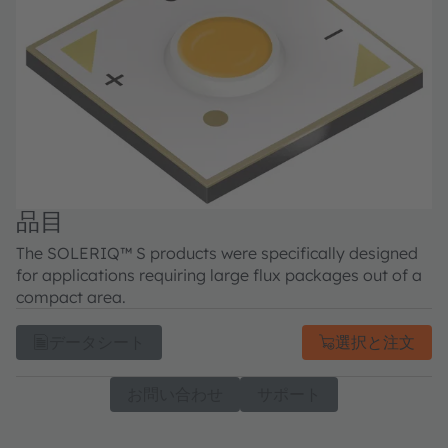
品目
The SOLERIQ™ S products were specifically designed
for applications requiring large flux packages out of a
compact area.
データシート
選択と注文
お問い合わせ
サポート