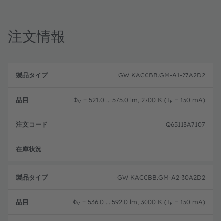
注文情報
製
注
品
文
GW KACCBB.GM-A1-27A2D2
品
タ
コ
目
イ
ー
プ
ド
Φ
= 521.0 ... 575.0 lm, 2700 K (I
= 150 mA)
V
F
Q65113A7107
フル
GW KACCBB.GM-A2-30A2D2
Φ
= 536.0 ... 592.0 lm, 3000 K (I
= 150 mA)
V
F