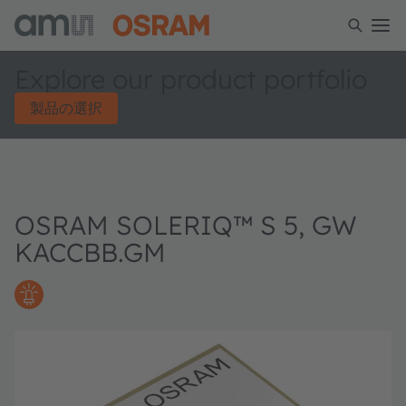
Explore our product portfolio
製品の選択
OSRAM SOLERIQ™ S 5, GW
KACCBB.GM