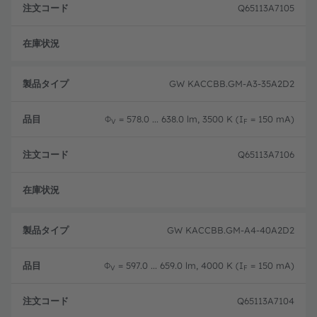
Q65113A7105
フル
GW KACCBB.GM-A3-35A2D2
Φ
= 578.0 ... 638.0 lm, 3500 K (I
= 150 mA)
V
F
Q65113A7106
フル
GW KACCBB.GM-A4-40A2D2
Φ
= 597.0 ... 659.0 lm, 4000 K (I
= 150 mA)
V
F
Q65113A7104