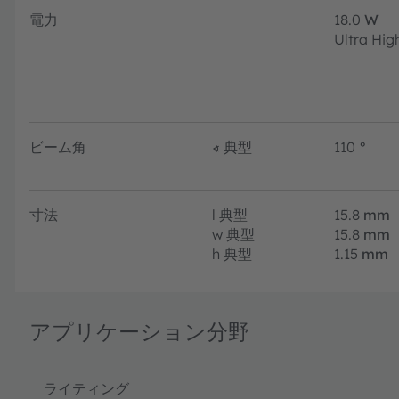
電力
18.0
W
Ultra Hig
ビーム角
∢
典型
110
°
寸法
l
典型
15.8
mm
w
典型
15.8
mm
h
典型
1.15
mm
アプリケーション分野
ライティング