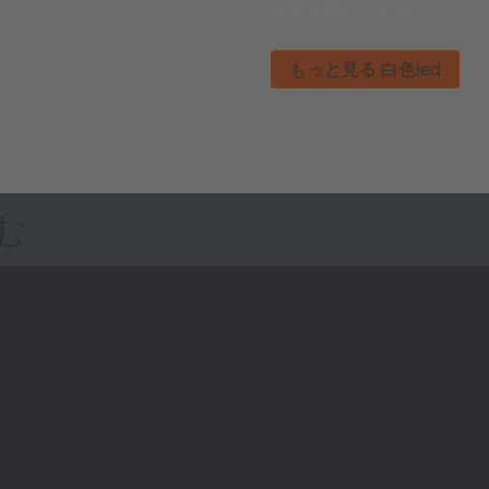
世界を照らします。
もっと見る 白色led
む
ams OSRAMについて
サポート
ニュースルーム
製品選択ツー