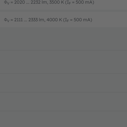
Φ
= 2020 ... 2232 lm, 3500 K (I
= 500 mA)
V
F
Φ
= 2111 ... 2333 lm, 4000 K (I
= 500 mA)
V
F