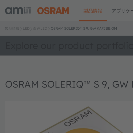
製品情報
アプリケ
製品情報
LED
白色LED
OSRAM SOLERIQ™ S 9, GW KAFJBB.GM
Explore our product portfoli
OSRAM SOLERIQ™ S 9, GW