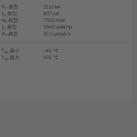
Φ
典型
2110
lm
V
I
典型
807
cd
V
Φ
典型
7700
mW
E
I
典型
2940
mW/sr
E
Φ
典型
10.5
µmol/s
P
T
最小
-40
°C
op
T
最大
105
°C
op