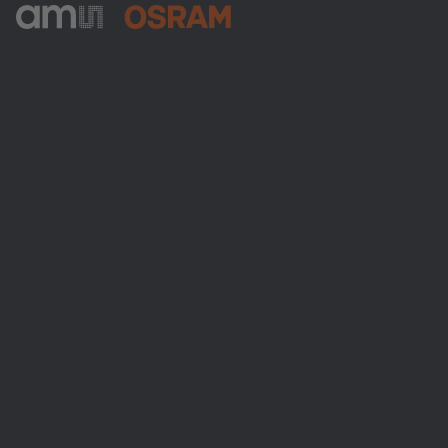
ams-OSRAM AG
Tobelbader Straße 30
8141 Premstaetten
Austria
電話:
+43 3136 500-0
ams OSRAMについて
ニュースルーム
投資家情報
サステナビリティ
拠点と代理店
採用情報
アクセシビリティ