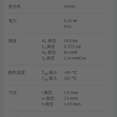
発光色
White
電力
0.15
W
Mid
輝度
Φ
典型
19.5
lm
V
I
典型
0.275
cd
V
Φ
典型
81
mW
E
I
典型
1.14
mW/sr
E
動作温度
T
最小
-40
°C
op
T
最大
110
°C
op
寸法
l
典型
1.5
mm
w
典型
1.5
mm
h
典型
1.42
mm