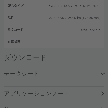
製
注
品
文
KW SITRA1.SK-7F7G-3L07M0-8D8F
品
タ
コ
目
イ
ー
プ
ド
Φ
= 14.00 ... 25.00 lm (I
= 50 mA)
V
F
Q65113A8715
フル
ダウンロード
データシート
KW SITRA1.SK · Datasheet · PDF · en_US
アプリケーションノート