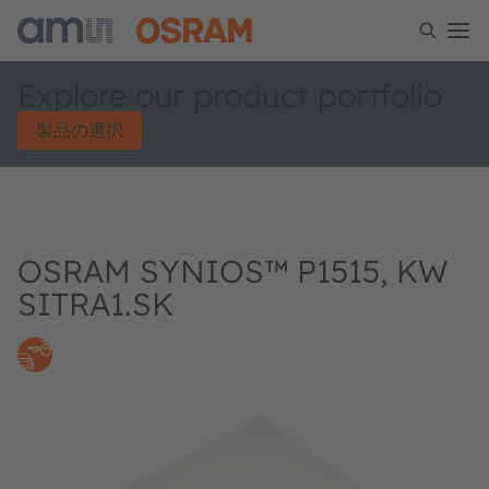
Explore our product portfolio
製品の選択
OSRAM SYNIOS™ P1515, KW
SITRA1.SK