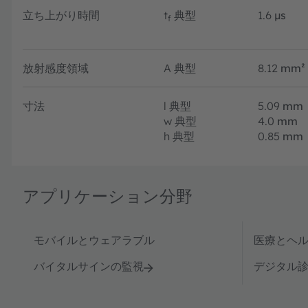
立ち上がり時間
t
典型
1.6
µs
f
放射感度領域
A
典型
8.12
mm²
寸法
l
典型
5.09
mm
w
典型
4.0
mm
h
典型
0.85
mm
アプリケーション分野
モバイルとウェアラブル
医療とヘ
バイタルサインの監視
デジタル