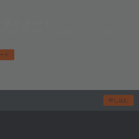
トダイオード
 OSRAMの持つ先進システム設計のノウハウに依存して
ード
申し込む