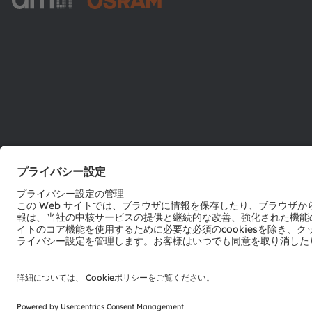
ams-OSRAM AG
Tobelbader Straße 30
8141 Premstaetten
Austria
電話:
+43 3136 500-0
© 2026 ams-OSRAM AG. All rights reserved.