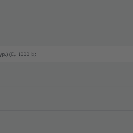
yp.) (E
=1000 lx)
v