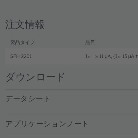
注文情報
製品タイプ
品目
SFH 2201
I
= ≥ 11 µA, (I
=13 µA t
P
P
ダウンロード
データシート
SFH 2201 · Datasheet · PDF · en_US
アプリケーションノート