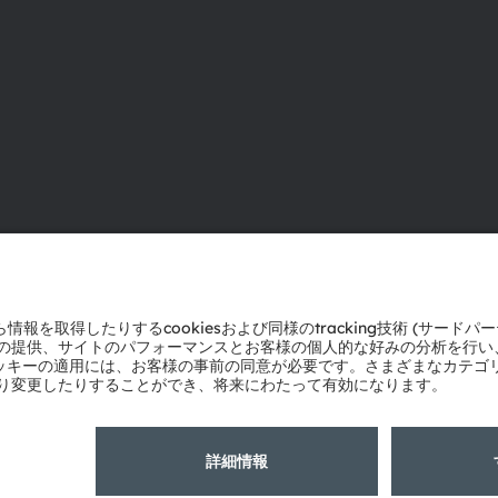
ams OSRAMについて
サポート
ニュースルーム
製品選択ツー
投資家情報
ダウンロード
サステナビリティ
ツール
拠点と代理店
お問い合わせ
採用情報
テクニカルサ
アクセシビリティ
パートナーネ
通報
プライバシーポリシー
利用規約
取引条件
インプリント
Co
粤ICP备10066670号