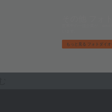
その他 フォ
世界中の一流企業が、ams
います。
もっと見る フォトダイオ
む