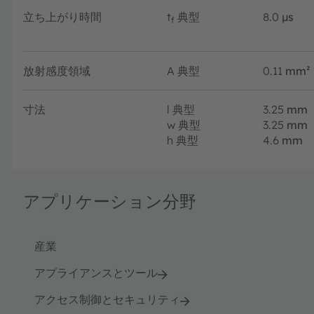
立ち上がり時間
t
典型
8.0
µs
f
放射感度領域
A
典型
0.11
mm²
寸法
l
典型
3.25
mm
w
典型
3.25
mm
h
典型
4.6
mm
アプリケーション分野
産業
アプライアンスとツール
アクセス制御とセキュリティ