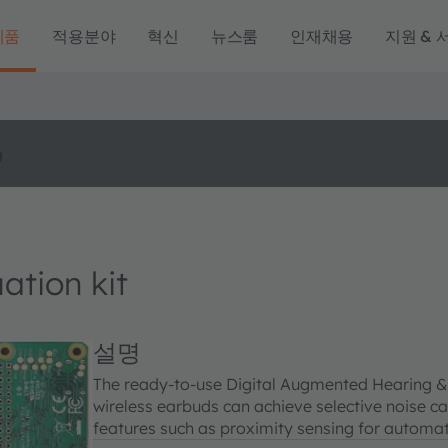
제품
적용분야
혁신
뉴스룸
인재채용
지원 & 
o
tion kit
설명
The ready-to-use Digital Augmented Hearing & 
wireless earbuds can achieve selective noise c
features such as proximity sensing for automa