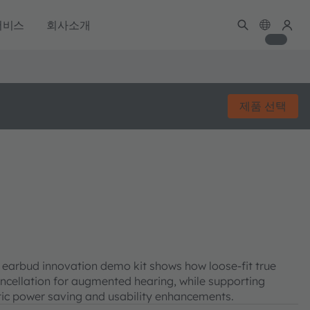
서비스
회사소개
제품 선택
earbud innovation demo kit shows how loose-fit true
ancellation for augmented hearing, while supporting
tic power saving and usability enhancements.