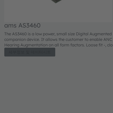
ams AS3460
The AS3460 is a low power, small size Digital Augmented
companion device. It allows the customer to enable ANC
Hearing Augmentation on all form factors. Loose fit -, clo
earbuds and neckbands, on- and over the ear headphones. T
세부정보 및 데이터시트
unique combination of optimized hard- and software, for t
time in the market, enables ANC on loose fit earbuds.