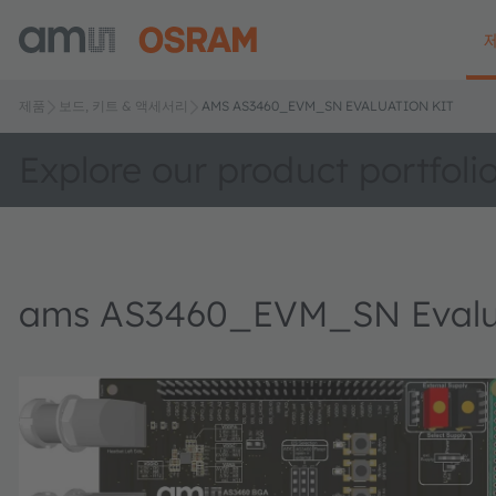
제품
보드, 키트 & 액세서리
AMS AS3460_EVM_SN EVALUATION KIT
Explore our product portfoli
ams AS3460_EVM_SN Evalua