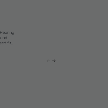
 Hearing
 and
sed fit
his
he first