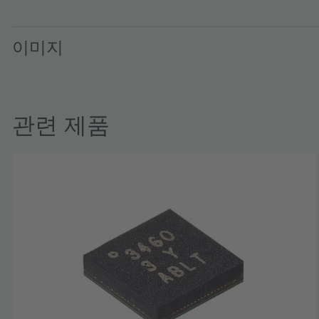
AS3460_UG000480_4-00 · User guide · PDF · en_US
이미지
관련 제품