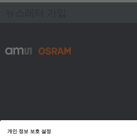
뉴스레터 가입
ams-OSRAM AG
Tobelbader Straße 30
8141 Premstaetten
Austria
전화:
+43 3136 500-0