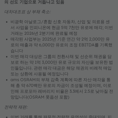
의 선도 기업으로 거듭나고 있음
대차대조표 상 부채 축소:
비광학 아날로그/혼합 신호 자동차, 산업 및 의료용 센
서 사업을 인피니온에 현금 5억 7천만 유로에 매각; 이번
거래는 2026년 2분기에 완료될 예정
매각된 사업부는 2025년 기준 연간 약 2억 2,000만 유
로의 매출과 약 6,000만 유로의 조정 EBITDA를 기록했
습니다
이번 매각 대상은 그룹의 전환사채 및 선순위 채권을 담
보로 하는 약 1억 3,000만 유로 규모의 자산을 보유한 법
인들입니다. 관련 매각 대금은 해당 채권의 비례적 매입
또는 상환에 사용될 예정입니다
ams OSRAM의 부채 감축 계획에 따른 자산 매각을 통
해 총 약 670백만 유로의 자금이 조성될 예정이며, 이로
인해 프로포마 레버리지 비율은 3.3에서 2.5로 낮아질 전
망입니다(OSRAM 풋옵션 포함)
전략적 재편:
이번 거래를 통해 재무적·전략적 유연성이 증대되며,
지