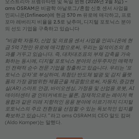
오스트리아 프렘슈타텐 및 독일 뮌헨 (2026년 2월 3일) –
ams OSRAM은 비광학 아날로그/혼합 신호 센서 사업을
인피니온(Infineon)에 현금 570 m 유로에 매각하고, 프로
포마 레버리지 비율을 2.5로 낮추며, 디지털 포토닉스 분야
의 선도 기업을 구축하고 있습니다
“
비광학 자동차, 산업 및 의료용 센서 사업을 인피니온에 현
금 5억 7천만 유로에 매각함으로써, 우리는 일석이조의 효
과를 거두고 있습니다. 즉, 대차대조표의 부채 감축을 가속
화하는 동시에, 디지털 포토닉스 분야의 선두주자인 매력적
인 전략적 순수 전문 기업을 창출하고 있습니다. 우리는 ‘포
토닉스 강자’로 부상하며, 최첨단 반도체 발광 및 감지 플랫
폼의 가장 광범위한 제품군을 제공함으로써, 자동차, 증강현
실(AR) 스마트 안경, 바이오센싱, 가정용 및 산업용 로봇, AI
데이터센터 광 인터커넥트는 물론, 잠재적으로는 레이저 핵
융합과 같은 미래 지향적인 응용 분야에 이르기까지 디지털
포토닉스의 주요 전환점을 선점할 수 있는 독보적인 입지를
확보하고 있습니다.”
라고 ams OSRAM의 CEO 알도 캄퍼
(Aldo Kamper)는 말했다.