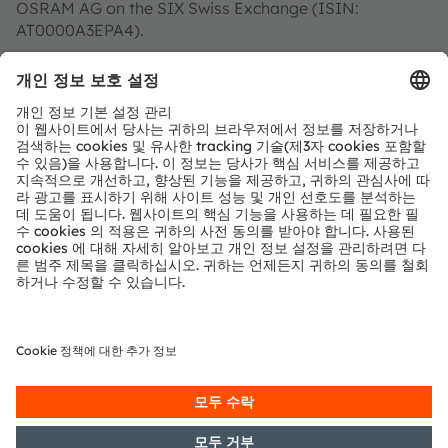
OSRAM AG on the SIX Swiss Exchange (ISIN:
AT0000A3EPA4).
Find out more about us on
https://ams-osram.com
ams and OSRAM are registered trademarks of ams
OSRAM Group. In addition, many of our products and
services are registered or filed trademarks of ams
OSRAM Group. All other company or product names
mentioned herein may be trademarks or registered
trademarks of their respective owners.
Join ams OSRAM social media: >
LinkedIn
>
YouTube