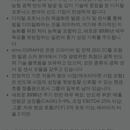
능형 광학 반도체 발광 및 감지 기술에
중점을 둔
디지털
포토닉스 분야의 선도
기업이 탄생하게 됩니다
디지털 포토닉스란
픽셀화된 발광 소자 및 센서를 통해
빛을 디지털화하는 것을 의미하며, 여기에 추가적인 지
능화를 위한 처리 능력을 포함하고,
새로운 2030년 재무
목표를 뒷받침하는
일련의 중기 성장 기회를 주도합니
다
ams OSRAM은 전문 드라이버 및 전력 관리 IC를 포함
한 발광 소자 분야에서
가장 광범위한 최첨단 광학 반도
체 기술 플랫폼을
보유하고 있으며, 모든 종류의 광학 센
서 및 센서 모듈을 갖추고 있습니다
안정적인 기존 자동차 램프 사업(애프터마켓 사업 포함)
은 반도체 사업의 성장을 뒷받침할 신뢰할 수 있는 현금
흐름 창출원으로서 그룹의 일부로 남아 있습니다.
새로운 2030년 주기 전반 재무 목표
:
반도체 부문:
매출
연평균 성장률(CAGR) 5~9%, 조정 EBITDA 25% 이상;
그룹:
자유 현금 흐름(FCF) 2억 유로 이상, 레버리지 비
율 2 미만