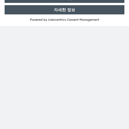
투자자 관계
Dr. Juergen Rebel
수석 부사장
전화번호:
+43 3136 500-0
이메일:
investor@ams-osram.com
언론 홍보
Bernd Hops
수석 부사장