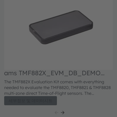
ams TMF882X_EVM_DB_DEMO
Evaluation kit
The TMF882X Evaluation Kit comes with everything
needed to evaluate the TMF8820, TMF8821 & TMF8828
multi-zone direct Time-of-Flight sensors. The
evaluation kit comprises of a ToF sensor enclosure and
세부정보 및 데이터시트
sample glass, USB type A to micro-USB cable, USB
Flash drive with EVM GUI software and EVM
documentation.