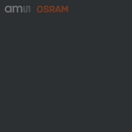
ams-OSRAM AG
Tobelbader Straße 30
8141 Premstaetten
Austria
전화:
+43 3136 500-0
ams OSRAM 소개
뉴스룸
투자자
지속 가능성
위치 & 분포
인재채용
접근성