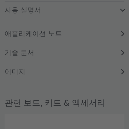
사용 설명서
TMF882X-SHIELD_QG001023 · Quick start guide · PDF · 
TMF8828 Arduino Demo Kit UG001048 1.00 · User guide ·
TMF8820 TMF8821 Arduino Demo Kit UG001050 1.00 · User
애플리케이션 노트
기술 문서
이미지
관련 보드, 키트 & 액세서리