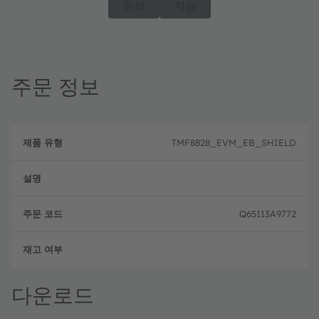
문의
지원
주문 정보
제
주
품
설
문
TMF8828_EVM_EB_SHIELD
유
명
코
형
드
Q65113A9772
완전
다운로드