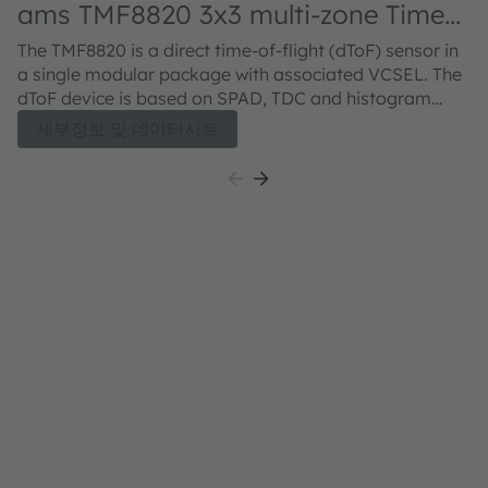
ams TMF8820 3x3 multi-zone Time-
a
of-Flight Sensor
m
The TMF8820 is a direct time-of-flight (dToF) sensor in
Th
a single modular package with associated VCSEL. The
s
dToF device is based on SPAD, TDC and histogram
d
technology and achieves 5000 mm detection range.
t
세부정보 및 데이터시트
Due to its lens on the SPAD, it supports 3x3 multizone
Du
output data and a wide, dynamically adjustable, field
3x
of view. A multi-lens-array (MLA) inside the package
ad
above the VCSEL widens up the FoI (field of
in
illumination). All processing of the raw data is
(f
performed on-chip and the TMF8820 provides distance
p
information together with confidence values on its I2C
in
interface.
in