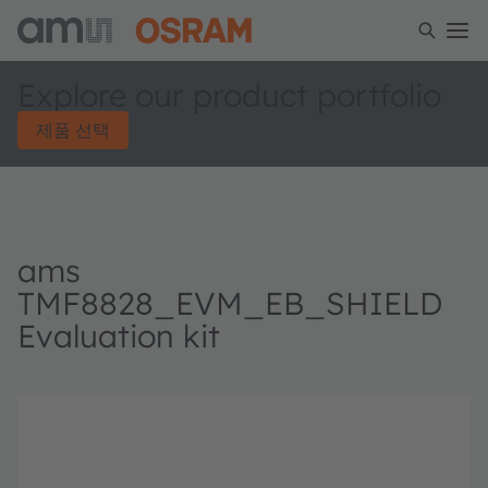
Explore our product portfolio
제품 선택
ams
TMF8828_EVM_EB_SHIELD
Evaluation kit