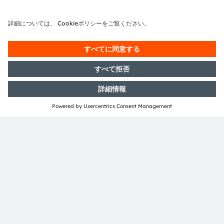
ルマイクロコントローラーを使用する必要がなくなりま
す。
自動車メーカーはあらゆる
OSP
互換LEDを使用して、ダイ
ナミックでエモーショナルな効果を生み出すLEDアレイを
実装することができます。