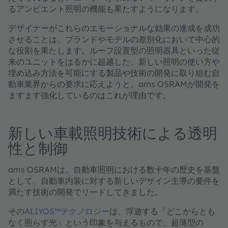
るアンビエント照明の機能も果たすようになります。
デザイナーがこれらのエモーショナルな効果の達成を成功
させることは、ブランドやモデルの差別化において中心的
な役割を果たします。ルーフ設置型の照明器具といった従
来のユニットをはるかに超越した、新しい照明の使い方や
埋め込み方法を可能にする製品や技術の開発に取り組む自
動車業界からの要求に応えようと、ams OSRAMが開発を
ますます強化しているのはこれが理由です。
新しい車載照明技術による透明
性と制御
ams OSRAMは、自動車照明における数十年の歴史を基盤
として、自動車内装に対する新しいデザイン主導の要件を
満たす技術の開発でリードしてきました。
その
ALIYOS™テクノロジー
は、浮遊する「どこからとも
なく照らす光」という印象を与えるもので、超薄型の