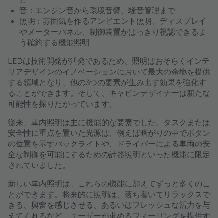
音：
エンジン音から環境音響、騒音管理まで
照明：
雰囲気を作るアンビエント照明、ディスプレイ
やメーターパネル、制御装置がはっきり視認できるよ
う確約する機能照明
LEDは技術開発が活発であるため、照明はおそらくインテ
リアデザインのイノベーションにおいて最大の余地を提供
する領域となり、他の3つの要素が生み出す効果を強化す
ることができます。そして、キャビンデザイナーは新たな
可能性を探りたがっています。
従来、車内照明は主に機能的な要素でした。タスクまたは
安全性に重点を置いた光源は、例えば暗がりの中でボタン
の位置を示すバックライトや、ドライバーによる車両の安
全な制御を可能にするための計器照明といった機能に限定
されていました。
新しい車内照明は、これらの機能に加えてずっと多くのこ
とができます。将来的に照明は、落ち着いてリラックスで
きる、興奮を感じさせる、あるいはフレッシュな活力を与
えてくれるなど、ユーザーが求めるフィーリングを提供す