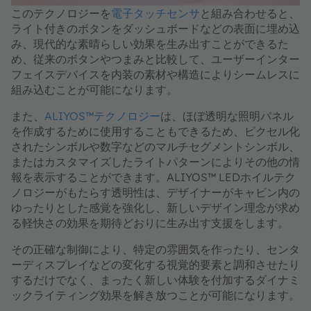
このテクノロジーを
電子タッチセンサ
と組み合わせると、
ライト付きのボタンをダッシュボードなどの表面に埋め込
み、現代的な素晴らしい効果を生み出すことができるた
め、従来のボタンやつまみと比較して、ユーザーインター
フェイスデバイスを内装の素材や構造によりシームレスに
組み込むことが可能になります。
また、
ALIYOS™テクノロジー
は、ほぼ透明な照明パネル
を作成するために使用することもできるため、ピクセル化
されたシンボルや数字などのマルチセグメントシンボル、
またはカスタマイズしたライトパターンによりその他の情
報を表示することができます。ALIYOS™ LEDホイルテク
ノロジーがもたらす透明性は、デザイナーがキャビン内の
ゆったりとした感覚を強化し、新しいデザイン理念が求め
る軽快さの効果を期待どおりに生み出す支援をします。
その正確な制御により、特定の雰囲気を作ったり、センタ
ーディスプレイなどの変化する視覚的要素と調和させたり
するだけでなく、まったく新しい体験を付加するダイナミ
ックライティング効果を解き放つことが可能になります。