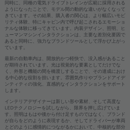
同時に、同種の電気ドライブトレインが広範に採用される
ようになったことで、モデル間の動的な違いがなくなって
きています。その結果、購入者の関心は、より幅広いモビ
リティ体験、特にキャビン内で呼び起こされるエモーショ
ナルな体験に移ってきています。内装デザイン、照明、ヒ
ューマンマシンインタラクションは、主要な差別化要因で
あると同時に、強力なブランドツールとして浮かび上がっ
ています。
最新の自動車内は、開放的かつ軽快で、没入感があること
が期待されています。光は視覚的な要素としてだけでな
く、外形と機能の間を橋渡しすることで、その達成におけ
る中心的な役割を担います。雰囲気作りやブランドアイデ
ンティティの強化、直感的なインタラクションをサポート
します。
インテリアデザイナーは新しい形や素材、そして高度な
LEDテクノロジーを試しながら、限界を押し広げていま
す。照明はもはや後から付け足すものではなく、ブランド
が自らをどのように表現するか、そしてドライバーが車両
とどのように感情的につながるかにおいて、中核的な部分