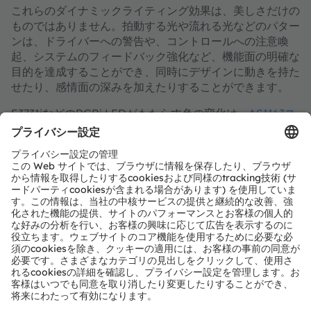
これらのダイナミックライティング効果は、美しさだけの
ものではありません。拍動する光や流れる光などのパター
ンは、ドライバーへの警告や、コントロールへの注意喚
起、システムのフィードバック強化など、機能面の明確な
目的を達成することができ、同時にデザインに動きを持た
せたり、感情面の深みを加えたりすることができます。
E3731iなどのRGBi LEDがもたらす色の変化は、
AS1163ス
タンドアロン型インテリジェントドライバ（SAID）
ICに
よってサポートされています。いずれのデバイスもオープ
ンシステム プロトコル（OSP）と互換性があり、LEDと
他のデバイスをシンプルな制御ネットワークで接続するラ
イセンスフリーのオープンな方法を提供します。
構成可能な
OSP
システムは、デイジーチェーンやループ
バックなどのさまざまなネットワーク構成と、並列分岐を
可能にします。AS1163 SAIDのインテリジェンスにより、
ホストマイクロコントローラーからの色変更命令を受信
し、それを最大3つのRGBi LEDで実行できるため、キャ
ビンのダイナミックライティングシステムで複数のローカ