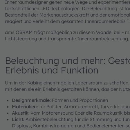
Innenraumdesigner gehen neue Wege und experimentieren
fortschrittlichen LED-Technologien. Die Beleuchtung ist län
Bestandteil der Markenausdruckskraft und der emotionale
reagiert und verleiht dem gesamten Innenraumerlebnis Ti
ams OSRAM trägt maßgeblich zu diesem Wandel bei – mit 
Lichtsteuerung und transparente Innenraumbeleuchtung.
Beleuchtung und mehr: Gest
Erlebnis und Funktion
Um in der Kabine einen mobilen Lebensraum zu schaffen, 
mit denen sie ein Erlebnis gestalten können, das der Nu
Designmerkmale:
Formen und Proportionen
Materialien:
für Polster, Armaturenbrett, Türverkleid
Akustik:
vom Motorensound über die Raumakustik bi
Licht:
Ambientebeleuchtung für die Stimmung und funkti
Displays, Kombiinstrumenten und Bedienelementen s