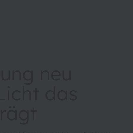
tung neu
Licht das
prägt