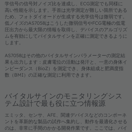
学信号の信号対ノイズ比を達成し、ECG測定でも同様に
高い性能を示します。手首は光学測定が難しい箇所である
ため、フォトダイオードが生成する光学信号は微弱です。
低ノイズのAS7058はこうした微弱信号やFCG電極の低電
圧出力から最大限の情報を取得し、デバイスのアルゴリズ
ムを有効にしてバイタルサインを正確に測定できるように
します。
AS7058はその他のバイタルサインパラメーターの測定結
果も出力します：皮膚電位の活動は発汗と、一意の身体イ
ンピーダンス（BioZ）を測定でき、身体組成と肥満度指
数（BMI）の正確な測定に利用できます。
バイタルサインのモニタリングシス
テム設計で最も役に立つ情報源
エミッタ、センサ、AFE、関連デバイスなどのコンポーネ
ントを革新的な製品の試作へ集約し、動作を最適化させる
のは、非常に手間のかかる開発作業です。ここでは、バイ