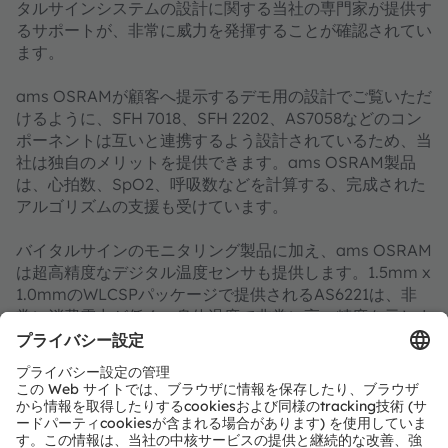
タルサインシステムの設計に関する当社の専門家が提供す
るサポートが、非常に威力を発揮することが確認されてい
ます。
ams OSRAMが顧客へ提示するデモ用の設計でご覧いただ
けるように、SFH 7018、SFH 2202、AS7058などのコン
ポーネントは互いと連携するよう設計されているため、当
社は独自のメリットを提供できます。ams OSRAM製品
は、心拍数、SpO2、呼吸数などを計算する、完成された
アルゴリズムの支援も受けています。
バイタルサインのモニタリング製品に加え、ams OSRAM
は超高精度なデジタル温度センサも提供します。1.5mm x
1.0mmのWLCSPパッケージで提供されるAS6221は、非
常に消費電力が低く、身体温度で非常に高い精度を示しま
す：20°C～42°Cで精度は±0.09°であり、医療と健康の
モニタリング製品での使用に理想的です。