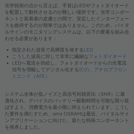
光学技術の点から言えば、手首はLEDやフォトダイオード
を配置して動作させるのが難しい場所です。光学コンポー
ネントと装着者の皮膚との間で、安定したインターフェー
スを維持するのが簡単ではありません。このため、バイタ
ルサインのモニタリングシステムは、以下の要素を組み合
わせる必要があります：
指定された波長で高輝度を発する
LED
こうした波長に対して非常に繊細な
フォトダイオード
LEDへ電流を供給し、フォトダイオードからの光電流
信号を増幅してデジタル化する
ICの、アナログフロン
トエンド（AFE）
システム全体が低ノイズと高信号対雑音比（SNR）に最
適化され、デバイスのバッテリー駆動時間を可能な限り延
ばすよう、消費電力を最小限に抑えられています。こうし
た要件を満たすため、ams OSRAMは最近、バイタルサイ
ンアプリケーションに向けた、新たな特殊コンポーネント
を発表しました。