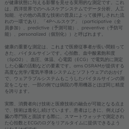
が健康状態に与える影響を見せる実用的な測定です。これ
は、西洋世界でのヘルスケアシステムでデータ分析、人工
知能、その他の高度な技術の普及によって後押しされた流
れの一環であり、「4Pヘルスケア」（participative（全
員参加）、predictive（予測可能）、preventive（予防可
能）、personalized（個別化））と呼ばれます。
健康の重要な測定は、これまで医療従事者が長い間頼って
きた、バイタルサインです。心拍数、血中酸素飽和度
（SpO2）、血圧、体温、心電図（ECG）で電気的に測定
した心臓の活動などの要素です。ams OSRAMが提供する
高度な光学/電気半導体システムとソフトウェアのおかげ
で、ウェアラブルシステムもこうしたバイタルサインの測
定をこなせ、一部の例では病院の専用機器とほぼ同じ精度
を誇ります。
実際、消費者向け技術と医療技術の融合が可能となる点ま
で、技術は進化し続けています。患者はじきに、例えば心
臓の専門医と面談する際に、スマートウォッチで測定され
た心拍数とECGのログをリアルタイムに提供できるよう