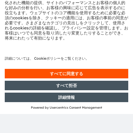
システムに不可欠なコンポーネントを提供することで、当
社のエンジニアリングチームは顧客のバイタルサインのモ
ニタリング試作品で、問題の原因をより簡単に特定して解
決できます。これには光学ノイズ、電気ノイズ、機械的不
安定性、その他など、技術的要素が含まれます。ams
OSRAMは、一連の競合サプライヤーよりも素早く、また
より手軽に、開発者をソリューションへ導けます。
主なポイント：4P医療の出現と、パーソナライズされた
ヘルスケアの需要が、正確で実用的な健康とライフスタイ