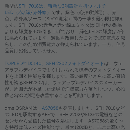
新型の
SFH 7018は、斬新な2洞設計を持つマルチ
LED（赤/緑/赤外線）
です。緑色（心拍数測定）、赤
色、赤外線ソース（SpO2測定）間の干渉を最小限に抑え
ます。SFH 7018の赤色と赤外線エミッタは旧世代の製品
よりも輝度を40%引き上げており、緑色LEDの輝度は2倍
に高められています。輝度を改善したことでLED電流を減
らし、このため消費電力が抑えられています。一方、信号
品質は劣化していません。
TOPLED™ D5140、SFH 2202フォトダイオード
は、ウェ
アラブルデバイスでよく用いられる標準のフォトダイオー
ドを上回る性能を発揮します。高い感度とさらに高い直線
性を誇るSFH2202は、ウェアラブルデバイスのメーカー
が、周囲光が不足した環境で消費電力を落としつつ、心拍
数とSpO2測定を改善することを可能にします。
ams OSRAMは、
AS7058
も発表しました。SFH 7018など
のLEDを駆動するAFEで、SFH 2202やECGの電極などの
センサから受信した信号を処理します。AS7058の驚くべ
き特徴は低ノイズ性能です。最大120dBと、非常に高い光