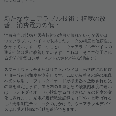
になるはずです。
新たなウェアラブル技術：精度の改
善、消費電力の低下
消費者向け技術と医療技術の境目が薄れていくか否かは、
ウェアラブルデバイスで取得したデータの精度と信頼性に
かかっています。幸いなことに、ウェアラブルデバイスの
測定性能は常に改善しています。これは、そこで使用され
る光学/電気コンポーネントの進化が主な理由です。
スマートウォッチまたはリストバンドは、光学的に心拍数
と血中酸素飽和度を測定します。LEDが装着者の腕の組織
へ光を放射し、フォトダイオードが検出器へ放散された光
の量を測定します。血管内の血量とその酸素飽和度の違い
は、フォトダイオードが検出する放散された光の輝度の変
化に表れます。光電式容積脈波記録法（PPG）と呼ばれる
この光学測定テクニックのおかげで、ウェアラブルデバイ
スは心臓と肺臓の活動を追跡できます。