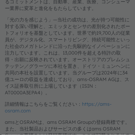
るコミットメントは、自動車、産業、医療、コンシューマ
ー業界に変革と進化をもたらしています。
「光の力を感じよう」―当社の成功は、光が持つ可能性に
対する深い理解と、エミッタとセンサの差別化されたポー
トフォリオを基盤としています。世界で約19,700人の従業
員が、デジタル化、スマートリビング、持続可能性といっ
た社会のメガトレンドに沿った先駆的なイノベーションに
注力しています。これは、13,000件を超える特許の取
得・出願に反映されています。オーストリアのプレムシュ
テッテン／グラーツに本社を置き、ドイツ・ミュンヘンに
共同の本社を設置しています。当グループは2024年に34
億ユーロの収益を達成しており、ams-OSRAM AGは、ス
イス証券取引所に上場しています（ISIN：
AT0000A3EPA4）。
詳細情報はこちらをご覧ください：
https://ams-
osram.com
amsとOSRAMは、ams OSRAM Groupの登録商標です。
また、当社製品およびサービスの多くはams OSRAM