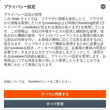
Groupの商標または登録商標です。ここで記載されるその
他全ての企業名および製品名は、各所有者の商標または登
録商標である場合があります。
ams OSRAMのソーシャルメディアをご覧ください：
>LinkedIn
>Facebook
>YouTube
Media Relations
Eva Feuerlein
Phone:
+89 6213-2519