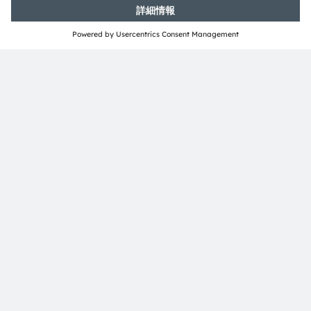
Email:
press@ams-osram.com
ams-osram.com
本文はAIの支援により作成されました。
サンプル注文や製品についての技術的なご質問があれば、
お問い合わせ
ください。