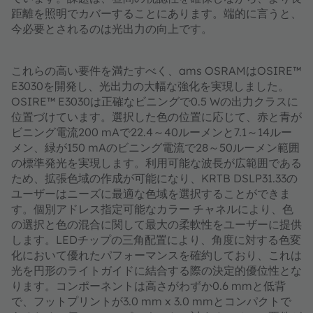
距離を照明でカバーすることにあります。端的に言うと、
今必要とされるのは光出力の向上です。
これらの高い要件を満たすべく、ams OSRAMはOSIRE™
E3030を開発し、光出力の大幅な強化を実現しました。
OSIRE™ E3030は正確なビニングで0.5 Wの出力クラスに
位置づけています。選択した色の位置に応じて、赤と青が
ビニング電流200 mAで22.4～40ルーメンと7.1～14ルー
メン、緑が150 mAのビニング電流で28～50ルーメン範囲
の標準発光を実現します。利用可能な波長が広範囲である
ため、拡張色域の作成が可能になり、KRTB DSLP31.33の
ユーザーはニーズに最適な色域を選択することができま
す。個別アドレス指定可能なカラー チャネルにより、色
の選択と色の混合に関して最大の柔軟性をユーザーに提供
します。LEDチップの三角配置により、角度に対する色変
化において優れたパフォーマンスを確約しており、これは
光を円形のライトガイドに結合する際の決定的優位性とな
ります。コンポーネントは高さがわずか0.6 mmと低背
で、フットプリントが3.0 mm x 3.0 mmとコンパクトで