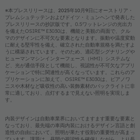
※本プレスリリースは、2025年10月9日にオーストリア・
プレムシュテッテンおよびドイツ・ミュンヘンで発表した
プレスリリースの抄訳版です。
0.5ワットレンジの光出力
を備えたOSIRE™ E3030は、機能と美観の両面で、クル
マのデザインに不可欠な要素となります。振動や温度変動
に耐える堅牢性を備え、確立された自動車規格を満たすよ
うに構築されています。そのため、適応型シグナリングや
ヒューマンマシンインターフェース（HMI）システムな
ど、光が通信手段として機能し、視認性が不可欠なアプリ
ケーションで特に関連性が高くなっています。これらのア
プリケーションに加えて、OSIRE™ E3030は、ピアノワ
ニスや木材など吸収性の高い装飾素材のバックライトに非
常に適しており、点灯するまで見えない照明を実現しま
す。
内装デザインは自動車業界においてますます重要な要素と
なっており、最先端の車両内装におけるデザイン言語と創
造性の自由において、照明が果たす役割の重要性が高まっ
ています。課題は、昼間の視認性を確保しながら、より長