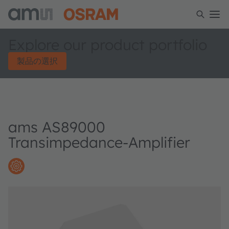
Explore our product portfolio
製品の選択
ams AS89000
Transimpedance-Amplifier