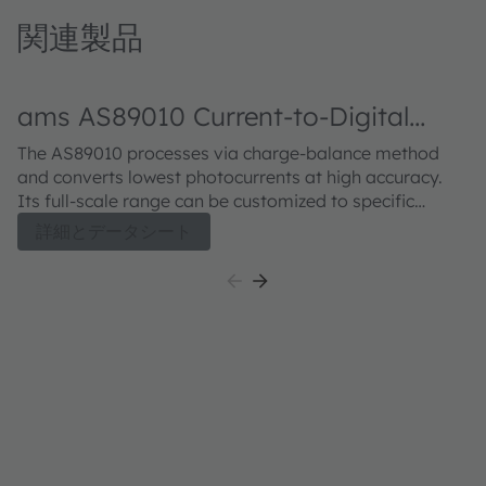
関連製品
ams AS89010 Current-to-Digital
a
Converter
o
The AS89010 processes via charge-balance method
Th
and converts lowest photocurrents at high accuracy.
An
Its full-scale range can be customized to specific
cu
applications. Sensitivity of 20 fA/LSB at a dynamic of 1
co
詳細とデータシート
to 1,000,000. The IC is temperature compensated and
(e
features the possibility of external synchronization.
input
AS
ho
ar
an