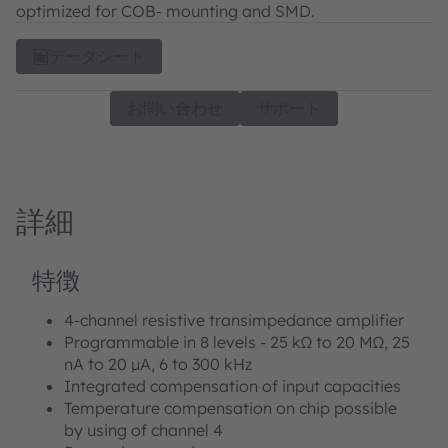
optimized for COB- mounting and SMD.
データシート
お問い合わせ
サポート
詳細
特徴
4-channel resistive transimpedance amplifier
Programmable in 8 levels - 25 kΩ to 20 MΩ, 25
nA to 20 μA, 6 to 300 kHz
Integrated compensation of input capacities
Temperature compensation on chip possible
by using of channel 4