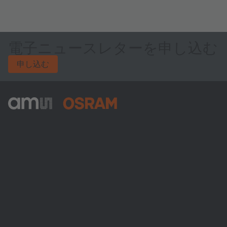
電子ニュースレターを申し込む
申し込む
ams-OSRAM AG
Tobelbader Straße 30
8141 Premstaetten
Austria
電話:
+43 3136 500-0
ams OSRAMについて