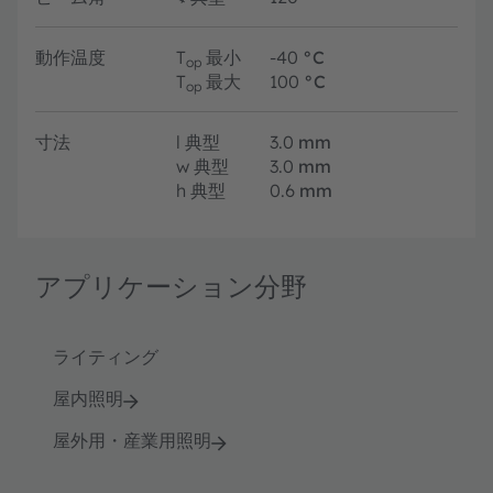
動作温度
T
最小
-40
°C
op
T
最大
100
°C
op
寸法
l
典型
3.0
mm
w
典型
3.0
mm
h
典型
0.6
mm
アプリケーション分野
ライティング
屋内照明
屋外用・産業用照明