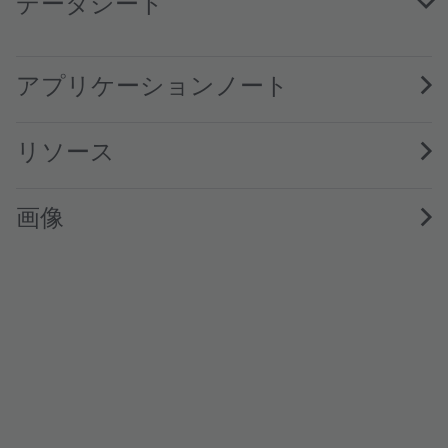
データシート
GW PSLM31.WB · Datasheet · PDF · en_US
アプリケーションノート
リソース
画像