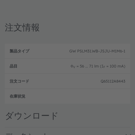
注文情報
製
注
品
文
GW PSLM31.WB-JSJU-M1M6-1
品
タ
コ
目
イ
ー
プ
ド
Φ
= 56 ... 71 lm (I
= 100 mA)
V
F
Q65112A8443
フル
ダウンロード