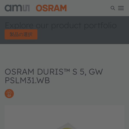
Explore our product portfolio
製品の選択
OSRAM DURIS™ S 5, GW
PSLM31.WB