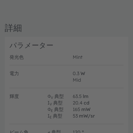
詳細
パラメーター
発光色
Mint
電力
0.3
W
Mid
輝度
Φ
典型
63.5
lm
V
I
典型
20.4
cd
V
Φ
典型
165
mW
E
I
典型
53
mW/sr
E
ビーム角
∢
典型
120
°