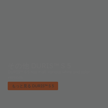
その他 DURIS™ S 5
DURIS™ S 5 has it all: various white and color
versions
もっと見る DURIS™ S 5