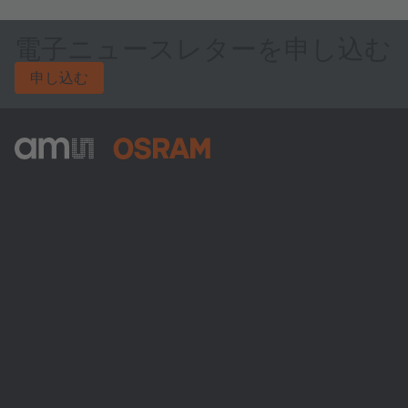
電子ニュースレターを申し込む
申し込む
ams-OSRAM AG
Tobelbader Straße 30
8141 Premstaetten
Austria
電話:
+43 3136 500-0
ams OSRAMについて
ニュースルーム