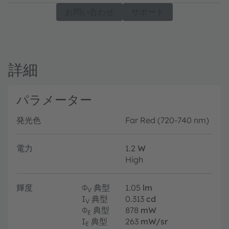
お問い合わせ
サポート
詳細
パラメーター
発光色
Far Red (720-740 nm)
電力
1.2
W
High
輝度
Φ
典型
1.05
lm
V
I
典型
0.313
cd
V
Φ
典型
878
mW
E
I
典型
263
mW/sr
E