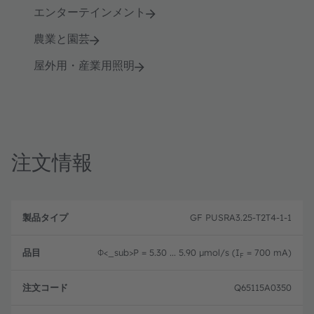
エンターテインメント
農業と園芸
屋外用・産業用照明
注文情報
製
注
品
文
GF PUSRA3.25-T2T4-1-1
品
タ
コ
目
イ
ー
プ
ド
Φ<_sub>P
= 5.30 ... 5.90 μmol/s (I
= 700 mA)
F
Q65115A0350