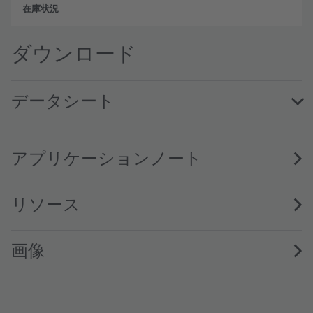
フル
ダウンロード
データシート
GF PUSRA3.25 · Datasheet · PDF · en_US
アプリケーションノート
リソース
画像