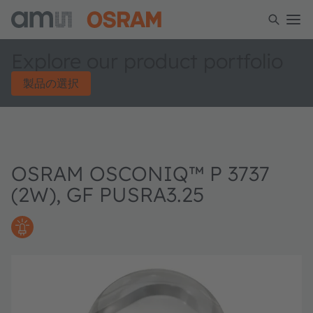
Explore our product portfolio
製品の選択
OSRAM OSCONIQ™ P 3737
(2W), GF PUSRA3.25