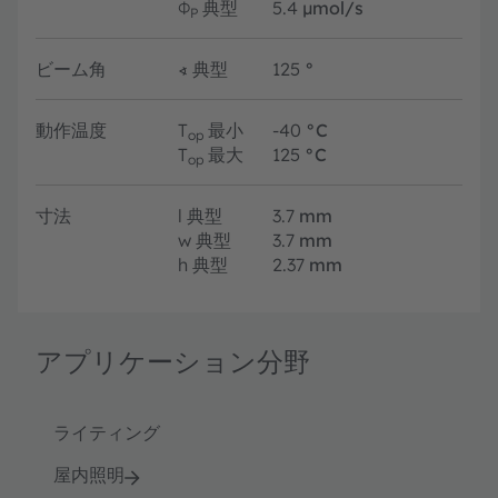
Φ
典型
5.4
µmol/s
P
ビーム角
∢
典型
125
°
動作温度
T
最小
-40
°C
op
T
最大
125
°C
op
寸法
l
典型
3.7
mm
w
典型
3.7
mm
h
典型
2.37
mm
アプリケーション分野
ライティング
屋内照明