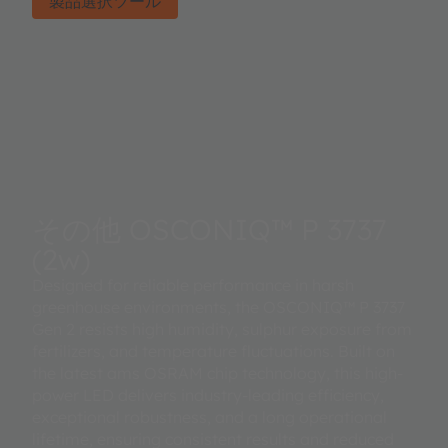
製品選択ツール
その他 OSCONIQ™ P 3737
(2w)
Designed for reliable performance in harsh
greenhouse environments, the OSCONIQ™ P 3737
Gen 2 resists high humidity, sulphur exposure from
fertilizers, and temperature fluctuations. Built on
the latest ams OSRAM chip technology, this high-
power LED delivers industry-leading efficiency,
exceptional robustness, and a long operational
lifetime, ensuring consistent results and reduced