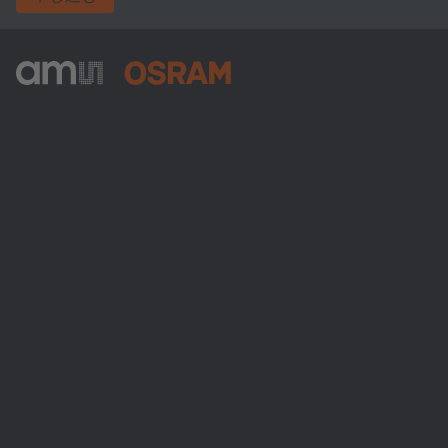
ams-OSRAM AG
Tobelbader Straße 30
8141 Premstaetten
Austria
電話:
+43 3136 500-0
ams OSRAMについて
ニュースルーム
投資家情報
サステナビリティ
拠点と代理店
採用情報