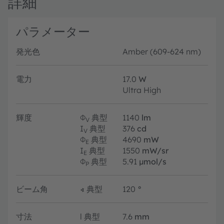
詳細
パラメーター
発光色
Amber (609-624 nm)
電力
17.0
W
Ultra High
輝度
Φ
典型
1140
lm
V
I
典型
376
cd
V
Φ
典型
4690
mW
E
I
典型
1550
mW/sr
E
Φ
典型
5.91
µmol/s
P
ビーム角
∢
典型
120
°
寸法
l
典型
7.6
mm