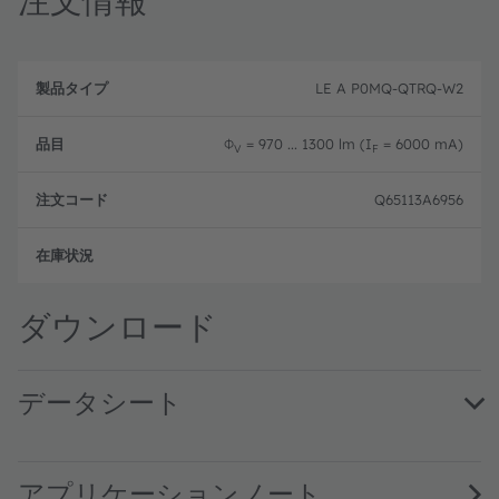
注文情報
製
注
品
文
LE A P0MQ-QTRQ-W2
品
タ
コ
目
イ
ー
プ
ド
Φ
= 970 ... 1300 lm (I
= 6000 mA)
V
F
Q65113A6956
フル
ダウンロード
データシート
LE A P0MQ · Datasheet · PDF · en_US
アプリケーションノート