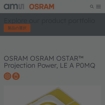
Explore our product portfolio
製品の選択
OSRAM OSRAM OSTAR™
Projection Power, LE A P0MQ