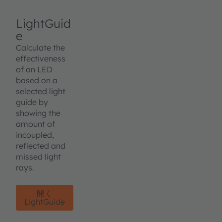
LightGuid
e
Calculate the
effectiveness
of an LED
based on a
selected light
guide by
showing the
amount of
incoupled,
reflected and
missed light
rays.
開く
LightGuide