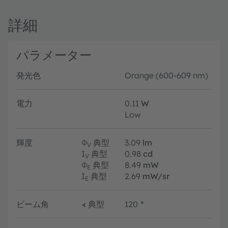
詳細
パラメーター
発光色
Orange (600-609 nm)
電力
0.11
W
Low
輝度
Φ
典型
3.09
lm
V
I
典型
0.98
cd
V
Φ
典型
8.49
mW
E
I
典型
2.69
mW/sr
E
ビーム角
∢
典型
120
°