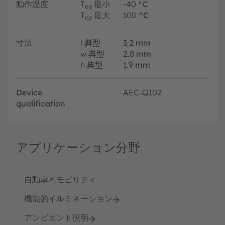
動作温度
T
最小
-40
°C
op
T
最大
100
°C
op
寸法
l
典型
3.2
mm
w
典型
2.8
mm
h
典型
1.9
mm
Device
AEC-Q102
qualification
アプリケーション分野
自動車とモビリティ
機能的イルミネーション
アンビエント照明