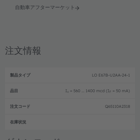
自動車アフターマーケット
注文情報
製
注
品
文
LO E67B-U2AA-24-1
品
タ
コ
目
イ
ー
プ
ド
I
= 560 ... 1400 mcd (I
= 50 mA)
v
F
Q65110A2318
生産