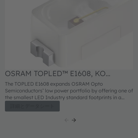
OSRAM TOPLED™ E1608, KO
DELPS1.22
The TOPLED E1608 expands OSRAM Opto
Semiconductors’ low power portfolio by offering one of
the smallest LED Industry standard footprints in a
highly reliable and well proved package concept. Its
詳細とデータシート
outstanding performance is suitable for a huge variety
of applications especially automotive interior where a
small package design with excellent reliability is
needed. The TOPLED E1608 is available in different
colors and brightness levels.