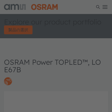
Explore our product portfolio
製品の選択
OSRAM Power TOPLED™, LO
E67B