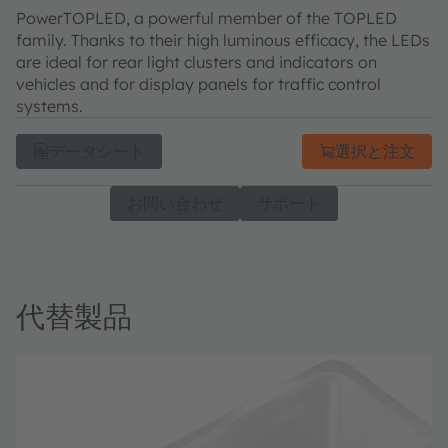
PowerTOPLED, a powerful member of the TOPLED
family. Thanks to their high luminous efficacy, the LEDs
are ideal for rear light clusters and indicators on
vehicles and for display panels for traffic control
systems.
データシート
選択と注文
お問い合わせ
サポート
代替製品