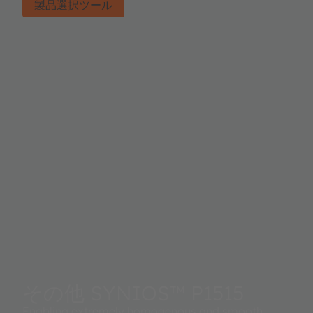
製品選択ツール
その他 SYNIOS™ P1515
Enabling extremely homogenous and smooth