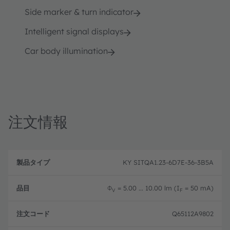
Side marker & turn indicator
Intelligent signal displays
Car body illumination
注文情報
製
注
品
文
KY SITQA1.23-6D7E-36-3B5A
品
タ
コ
目
イ
ー
プ
ド
Φ
= 5.00 ... 10.00 lm (I
= 50 mA)
V
F
Q65112A9802