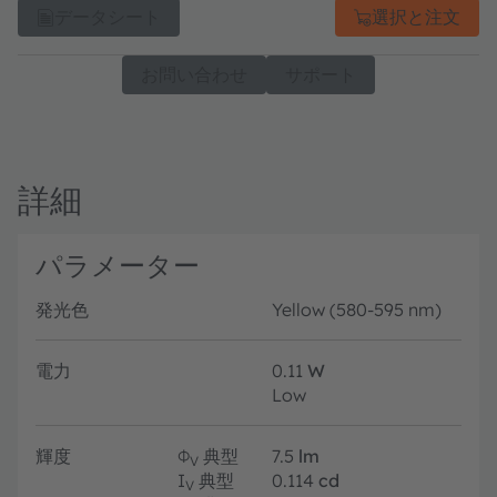
データシート
選択と注文
お問い合わせ
サポート
詳細
パラメーター
発光色
Yellow (580-595 nm)
電力
0.11
W
Low
輝度
Φ
典型
7.5
lm
V
I
典型
0.114
cd
V