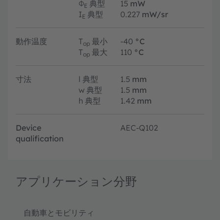
Φ
典型
15
mW
E
I
典型
0.227
mW/sr
E
動作温度
T
最小
-40
°C
op
T
最大
110
°C
op
寸法
l
典型
1.5
mm
w
典型
1.5
mm
h
典型
1.42
mm
Device
AEC-Q102
qualification
アプリケーション分野
自動車とモビリティ