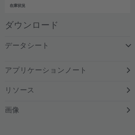
フル
ダウンロード
データシート
KY SITQA1.23 · Datasheet · PDF · en_US
アプリケーションノート
リソース
画像