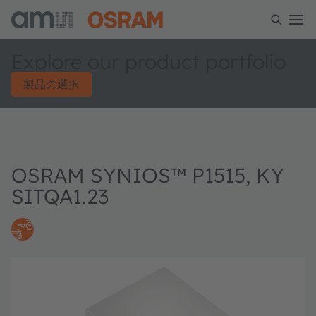
Explore our product portfolio
製品の選択
OSRAM SYNIOS™ P1515, KY
SITQA1.23