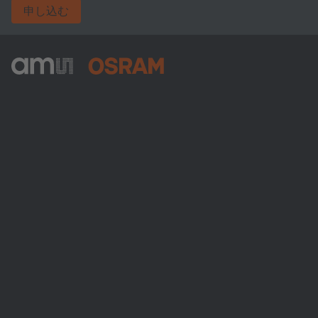
申し込む
ams-OSRAM AG
Tobelbader Straße 30
8141 Premstaetten
Austria
電話:
+43 3136 500-0
ams OSRAMについて
ニュースルーム
投資家情報
サステナビリティ
拠点と代理店