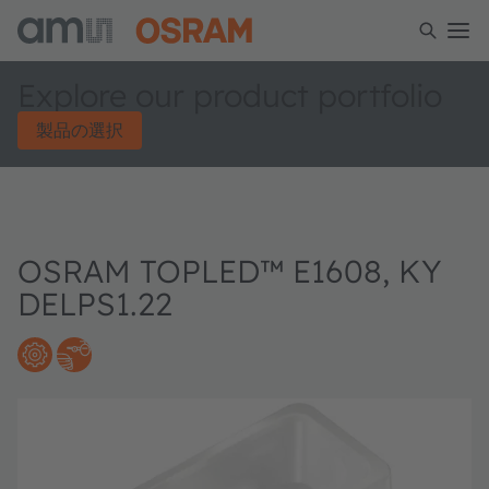
Explore our product portfolio
製品の選択
OSRAM TOPLED™ E1608, KY
DELPS1.22