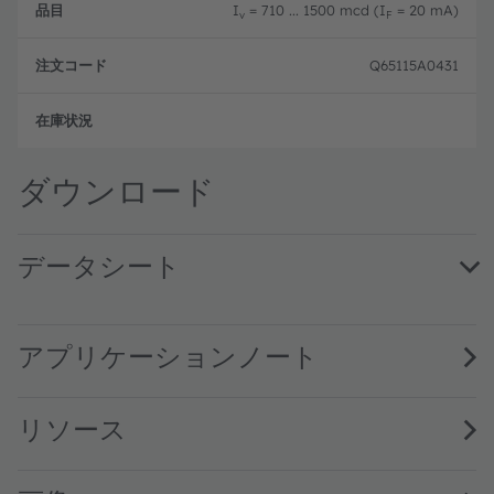
I
= 710 ... 1500 mcd (I
= 20 mA)
v
F
Q65115A0431
フル
ダウンロード
データシート
KY DELPS1.22 · Datasheet · PDF · en_US
KY DELPS1.22_specified @ 5mA · Datasheet · PDF · en_U
アプリケーションノート
リソース