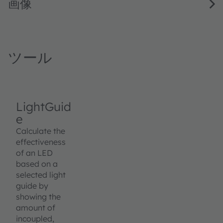
画像
ツール
LightGuid
e
Calculate the
effectiveness
of an LED
based on a
selected light
guide by
showing the
amount of
incoupled,