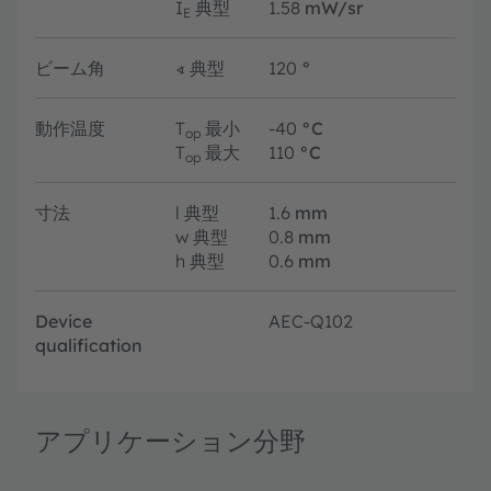
I
典型
1.58
mW/sr
E
ビーム角
∢
典型
120
°
動作温度
T
最小
-40
°C
op
T
最大
110
°C
op
寸法
l
典型
1.6
mm
w
典型
0.8
mm
h
典型
0.6
mm
Device
AEC-Q102
qualification
アプリケーション分野