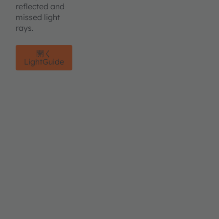
reflected and
missed light
rays.
開く
LightGuide