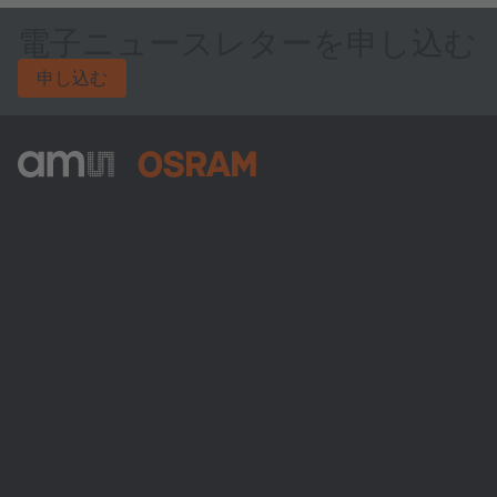
電子ニュースレターを申し込む
申し込む
ams-OSRAM AG
Tobelbader Straße 30
8141 Premstaetten
Austria
電話:
+43 3136 500-0
ams OSRAMについて
ニュースルーム
投資家情報