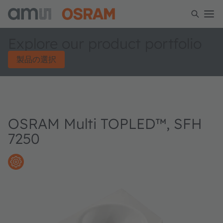
Explore our product portfolio
製品の選択
OSRAM Multi TOPLED™, SFH
7250