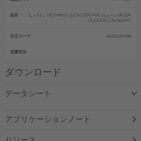
品
タ
コ
目
イ
ー
プ
ド
I
= 7.1 ... 18□mW/sr (I
□=□70□mA) I
= ≥ 18□µA
e
F
PCE
(E
□=□0.1□mW/cm²)
e
Q65111A3188
フル
ダウンロード
データシート
SFH 7250 · Datasheet · PDF · en_US
アプリケーションノート
リソース