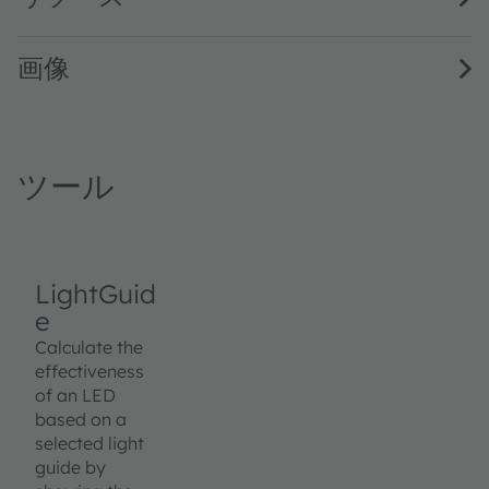
画像
ツール
LightGuid
e
Calculate the
effectiveness
of an LED
based on a
selected light
guide by