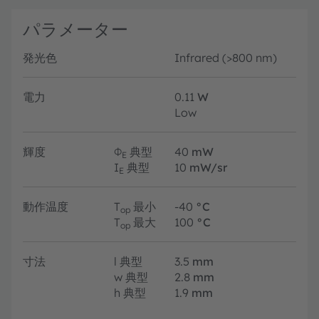
パラメーター
発光色
Infrared (>800 nm)
電力
0.11
W
Low
輝度
Φ
典型
40
mW
E
I
典型
10
mW/sr
E
動作温度
T
最小
-40
°C
op
T
最大
100
°C
op
寸法
l
典型
3.5
mm
w
典型
2.8
mm
h
典型
1.9
mm