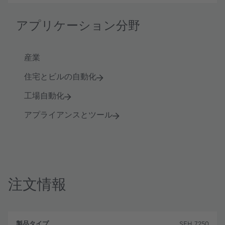
アプリケーション分野
産業
住宅とビルの自動化
工場自動化
アプライアンスとツール
注文情報
製
注
品
文
SFH 7250