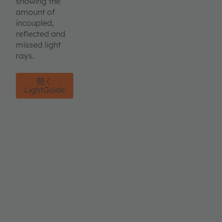
showing the
amount of
incoupled,
reflected and
missed light
rays.
開く
LightGuide